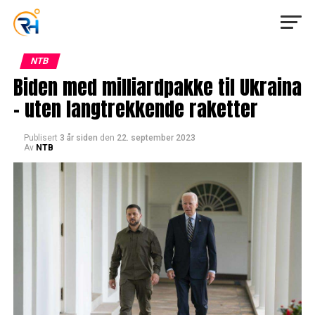
NTB
Biden med milliardpakke til Ukraina
– uten langtrekkende raketter
Publisert
3 år siden
den
22. september 2023
Av
NTB