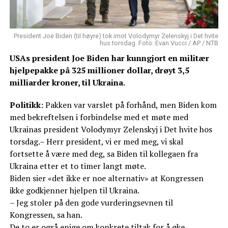
President Joe Biden (til høyre) tok imot Volodymyr Zelenskyj i Det hvite
hus torsdag. Foto: Evan Vucci / AP / NTB
USAs president Joe Biden har kunngjort en militær
hjelpepakke på 325 millioner dollar, drøyt 3,5
milliarder kroner, til Ukraina.
Politikk
: Pakken var varslet på forhånd, men Biden kom
med bekreftelsen i forbindelse med et møte med
Ukrainas president Volodymyr Zelenskyj i Det hvite hos
torsdag.– Herr president, vi er med meg, vi skal
fortsette å være med deg, sa Biden til kollegaen fra
Ukraina etter et to timer langt møte.
Biden sier «det ikke er noe alternativ» at Kongressen
ikke godkjenner hjelpen til Ukraina.
– Jeg stoler på den gode vurderingsevnen til
Kongressen, sa han.
De to er også enige om konkrete tiltak for å øke