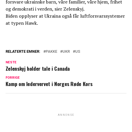
forsvare ukrainske barn, våre familier, våre hjem, frihet
og demokrati i verden, sier Zelenskyj.
Biden opplyser at Ukraina også får luftforsvarssystemer
at typen Hawk.
RELATERTE EMNER:
PAKKE
UKR
US
NESTE
Zelenskyj holder tale i Canada
FORRIGE
Kamp om ledervervet i Norges Røde Kors
ANNONSE