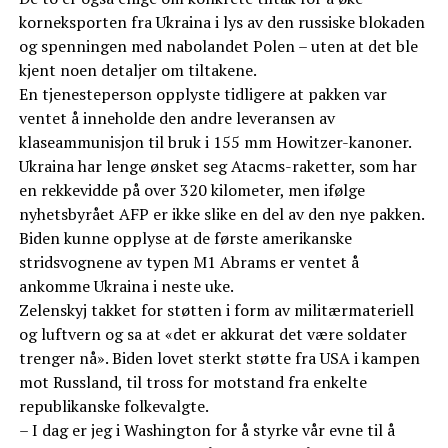
korneksporten fra Ukraina i lys av den russiske blokaden
og spenningen med nabolandet Polen – uten at det ble
kjent noen detaljer om tiltakene.
En tjenesteperson opplyste tidligere at pakken var
ventet å inneholde den andre leveransen av
klaseammunisjon til bruk i 155 mm Howitzer-kanoner.
Ukraina har lenge ønsket seg Atacms-raketter, som har
en rekkevidde på over 320 kilometer, men ifølge
nyhetsbyrået AFP er ikke slike en del av den nye pakken.
Biden kunne opplyse at de første amerikanske
stridsvognene av typen M1 Abrams er ventet å
ankomme Ukraina i neste uke.
Zelenskyj takket for støtten i form av militærmateriell
og luftvern og sa at «det er akkurat det være soldater
trenger nå». Biden lovet sterkt støtte fra USA i kampen
mot Russland, til tross for motstand fra enkelte
republikanske folkevalgte.
– I dag er jeg i Washington for å styrke vår evne til å