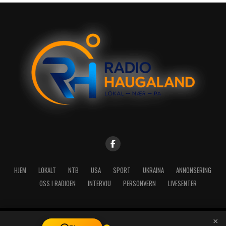
HJEM
LOKALT
NTB
USA
SPORT
UKRAINA
ANNONSERING
OSS I RADIOEN
INTERVJU
PERSONVERN
LIVESENTER
×
Copyright © 2026 A-Media AS | Radio Haugaland - Haraldsgata 114,