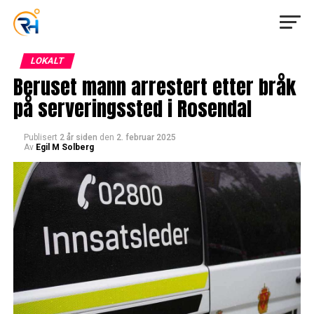
LOKALT
Beruset mann arrestert etter bråk
på serveringssted i Rosendal
Publisert
2 år siden
den
2. februar 2025
Av
Egil M Solberg