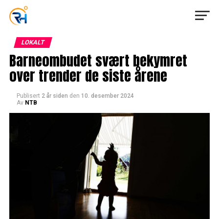
LOKALT
Barneombudet svært bekymret
over trender de siste årene
Publisert
2 år siden
den
10. desember 2024
Av
NTB