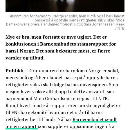
Grunnmuren for barndom i Norge er solid, men vi må også her i landet
passe på å oppfylle barns rettigheter slik vi skal ifølge
barnekonvensjonen, sier Barneombudet. Foto: Sara Johannessen Meek
/ NTB
Mye er bra, men fortsatt er mye ugjort. Det er
konklusjonen i Barneombudets statusrapport for
barn i Norge. Det som bekymrer mest, er færre
varsler og tilbud.
Politikk
: – Grunnmuren for barndom i Norge er solid,
men vi må også her i landet passe på å oppfylle barns
rettigheter slik vi skal ifølge barnekonvensjonen. Som
nasjon lever vi ikke alltid opp til dette ansvaret, sier
barneombud Mina Gerhardsen i en epost til NTB.
Rundt hvert femte år rapporterer norske myndigheter
til FNs barnekomité hvordan det står til barns
rettigheter her til lands. Nå har
Barneombudet sendt
inn en rapport
som supplerer oppsummeringen fra