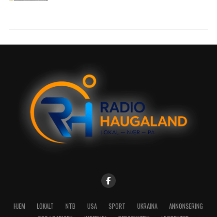
HJEM
LOKALT
NTB
USA
SPORT
UKRAINA
ANNONSERING