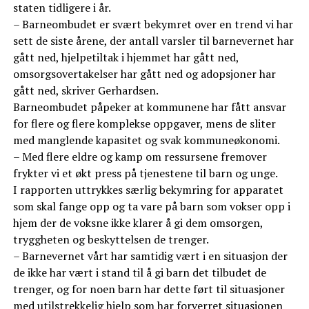
staten tidligere i år.
– Barneombudet er svært bekymret over en trend vi har
sett de siste årene, der antall varsler til barnevernet har
gått ned, hjelpetiltak i hjemmet har gått ned,
omsorgsovertakelser har gått ned og adopsjoner har
gått ned, skriver Gerhardsen.
Barneombudet påpeker at kommunene har fått ansvar
for flere og flere komplekse oppgaver, mens de sliter
med manglende kapasitet og svak kommuneøkonomi.
– Med flere eldre og kamp om ressursene fremover
frykter vi et økt press på tjenestene til barn og unge.
I rapporten uttrykkes særlig bekymring for apparatet
som skal fange opp og ta vare på barn som vokser opp i
hjem der de voksne ikke klarer å gi dem omsorgen,
tryggheten og beskyttelsen de trenger.
– Barnevernet vårt har samtidig vært i en situasjon der
de ikke har vært i stand til å gi barn det tilbudet de
trenger, og for noen barn har dette ført til situasjoner
med utilstrekkelig hjelp som har forverret situasjonen