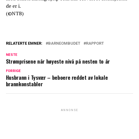
de er i.
(©NTB)
RELATERTE EMNER:
BARNEOMBUDET
RAPPORT
NESTE
Strømprisene når høyeste nivå på nesten to år
FORRIGE
Husbrann i Tysvær – beboere reddet av lokale
brannkonstabler
ANNONSE