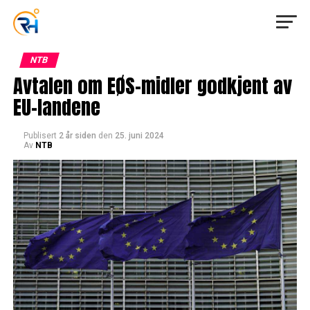
NTB
Avtalen om EØS-midler godkjent av
EU-landene
Publisert
2 år siden
den
25. juni 2024
Av
NTB