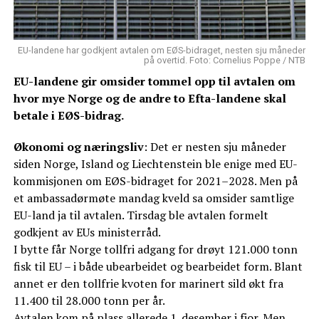
EU-landene har godkjent avtalen om EØS-bidraget, nesten sju måneder
på overtid. Foto: Cornelius Poppe / NTB
EU-landene gir omsider tommel opp til avtalen om
hvor mye Norge og de andre to Efta-landene skal
betale i EØS-bidrag.
Økonomi og næringsliv
: Det er nesten sju måneder
siden Norge, Island og Liechtenstein ble enige med EU-
kommisjonen om EØS-bidraget for 2021–2028. Men på
et ambassadørmøte mandag kveld sa omsider samtlige
EU-land ja til avtalen. Tirsdag ble avtalen formelt
godkjent av EUs ministerråd.
I bytte får Norge tollfri adgang for drøyt 121.000 tonn
fisk til EU – i både ubearbeidet og bearbeidet form. Blant
annet er den tollfrie kvoten for marinert sild økt fra
11.400 til 28.000 tonn per år.
Avtalen kom på plass allerede 1. desember i fjor. Men