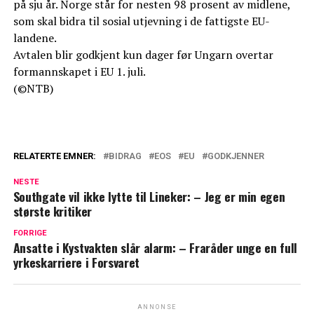
på sju år. Norge står for nesten 98 prosent av midlene,
som skal bidra til sosial utjevning i de fattigste EU-
landene.
Avtalen blir godkjent kun dager før Ungarn overtar
formannskapet i EU 1. juli.
(©NTB)
RELATERTE EMNER:
BIDRAG
EOS
EU
GODKJENNER
NESTE
Southgate vil ikke lytte til Lineker: – Jeg er min egen
største kritiker
FORRIGE
Ansatte i Kystvakten slår alarm: – Fraråder unge en full
yrkeskarriere i Forsvaret
ANNONSE