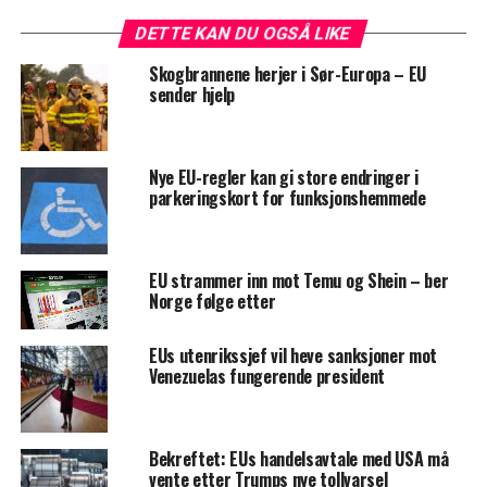
DETTE KAN DU OGSÅ LIKE
Skogbrannene herjer i Sør-Europa – EU
sender hjelp
Nye EU-regler kan gi store endringer i
parkeringskort for funksjonshemmede
EU strammer inn mot Temu og Shein – ber
Norge følge etter
EUs utenrikssjef vil heve sanksjoner mot
Venezuelas fungerende president
Bekreftet: EUs handelsavtale med USA må
vente etter Trumps nye tollvarsel