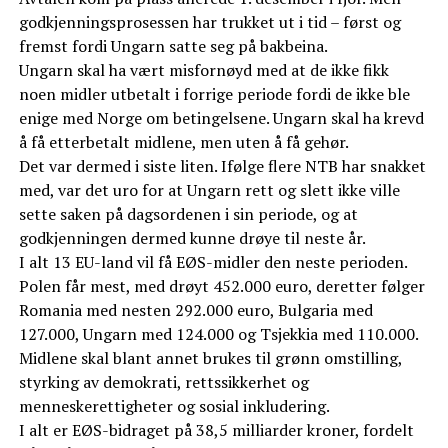
godkjenningsprosessen har trukket ut i tid – først og
fremst fordi Ungarn satte seg på bakbeina.
Ungarn skal ha vært misfornøyd med at de ikke fikk
noen midler utbetalt i forrige periode fordi de ikke ble
enige med Norge om betingelsene. Ungarn skal ha krevd
å få etterbetalt midlene, men uten å få gehør.
Det var dermed i siste liten. Ifølge flere NTB har snakket
med, var det uro for at Ungarn rett og slett ikke ville
sette saken på dagsordenen i sin periode, og at
godkjenningen dermed kunne drøye til neste år.
I alt 13 EU-land vil få EØS-midler den neste perioden.
Polen får mest, med drøyt 452.000 euro, deretter følger
Romania med nesten 292.000 euro, Bulgaria med
127.000, Ungarn med 124.000 og Tsjekkia med 110.000.
Midlene skal blant annet brukes til grønn omstilling,
styrking av demokrati, rettssikkerhet og
menneskerettigheter og sosial inkludering.
I alt er EØS-bidraget på 38,5 milliarder kroner, fordelt