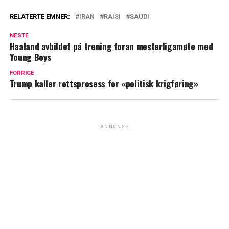
RELATERTE EMNER:
IRAN
RAISI
SAUDI
NESTE
Haaland avbildet på trening foran mesterligamøte med
Young Boys
FORRIGE
Trump kaller rettsprosess for «politisk krigføring»
ANNONSE