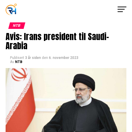
NTB
Avis: Irans president til Saudi-
Arabia
Publisert
3 år siden
den
6. november 2023
Av
NTB