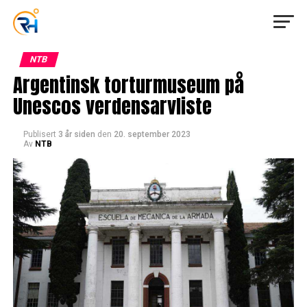
NTB
Argentinsk torturmuseum på
Unescos verdensarvliste
Publisert
3 år siden
den
20. september 2023
Av
NTB