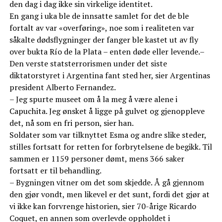
den dag i dag ikke sin virkelige identitet.
En gang i uka ble de innsatte samlet for det de ble
fortalt av var «overføring», noe som i realiteten var
såkalte dødsflygninger der fanger ble kastet ut av fly
over bukta Río de la Plata – enten døde eller levende.–
Den verste statsterrorismen under det siste
diktatorstyret i Argentina fant sted her, sier Argentinas
president Alberto Fernandez.
– Jeg spurte museet om å la meg å være alene i
Capuchita. Jeg ønsket å ligge på gulvet og gjenoppleve
det, nå som en fri person, sier han.
Soldater som var tilknyttet Esma og andre slike steder,
stilles fortsatt for retten for forbrytelsene de begikk. Til
sammen er 1159 personer dømt, mens 366 saker
fortsatt er til behandling.
– Bygningen vitner om det som skjedde. Å gå gjennom
den gjør vondt, men likevel er det sunt, fordi det gjør at
vi ikke kan forvrenge historien, sier 70-årige Ricardo
Coquet, en annen som overlevde oppholdet i