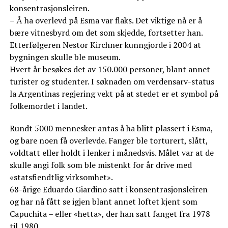
konsentrasjonsleiren.
– Å ha overlevd på Esma var flaks. Det viktige nå er å
bære vitnesbyrd om det som skjedde, fortsetter han.
Etterfølgeren Nestor Kirchner kunngjorde i 2004 at
bygningen skulle ble museum.
Hvert år besøkes det av 150.000 personer, blant annet
turister og studenter. I søknaden om verdensarv-status
la Argentinas regjering vekt på at stedet er et symbol på
folkemordet i landet.
Rundt 5000 mennesker antas å ha blitt plassert i Esma,
og bare noen få overlevde. Fanger ble torturert, slått,
voldtatt eller holdt i lenker i månedsvis. Målet var at de
skulle angi folk som ble mistenkt for år drive med
«statsfiendtlig virksomhet».
68-årige Eduardo Giardino satt i konsentrasjonsleiren
og har nå fått se igjen blant annet loftet kjent som
Capuchita – eller «hetta», der han satt fanget fra 1978
til 1980.