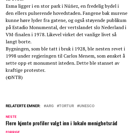
Esma ligger i en stor park i Núñez, en fredelig bydel i
den ellers pulserende hovedstaden. Fangene bak murene
kunne høre lyder fra gatene, og også støyende publikum
på Estadio Monumental, der vertslandet slo Nederland i
VM-finalen i 1978. Likevel virket det vanlige livet så
langt borte.
Bygningen, som ble tatt i bruk i 1928, ble nesten revet i
1998 under regjeringen til Carlos Menem, som ønsket å
sette opp et monument isteden. Dette ble stanset av
kraftige protester.
(©NTB)
RELATERTE EMNER:
ARG
TORTUR
UNESCO
NESTE
Flere kjente profiler valgt inn i lokale menighetsråd
FORRIGE