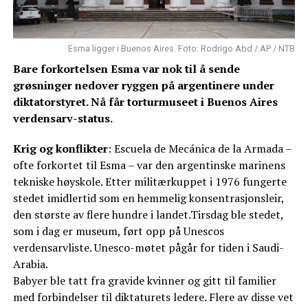
Esma ligger i Buenos Aires. Foto: Rodrigo Abd / AP / NTB
Bare forkortelsen Esma var nok til å sende
grøsninger nedover ryggen på argentinere under
diktatorstyret. Nå får torturmuseet i Buenos Aires
verdensarv-status.
Krig og konflikter
: Escuela de Mecánica de la Armada –
ofte forkortet til Esma – var den argentinske marinens
tekniske høyskole. Etter militærkuppet i 1976 fungerte
stedet imidlertid som en hemmelig konsentrasjonsleir,
den største av flere hundre i landet.Tirsdag ble stedet,
som i dag er museum, ført opp på Unescos
verdensarvliste. Unesco-møtet pågår for tiden i Saudi-
Arabia.
Babyer ble tatt fra gravide kvinner og gitt til familier
med forbindelser til diktaturets ledere. Flere av disse vet