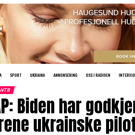
A
SPORT
UKRAINA
ANNONSERING
OSS I RADIOEN
INTERVJU
NTB
P: Biden har godkje
rene ukrainske pilot