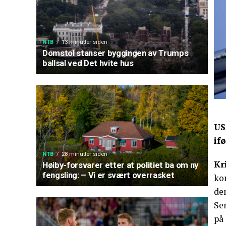
NTB
13 minutter siden
Domstol stanser byggingen av Trumps
ballsal ved Det hvite hus
US
if
NTB
28 minutter siden
Kr
Høiby-forsvarer etter at politiet ba om ny
fengsling: – Vi er svært overrasket
ko
dem
Sen
på