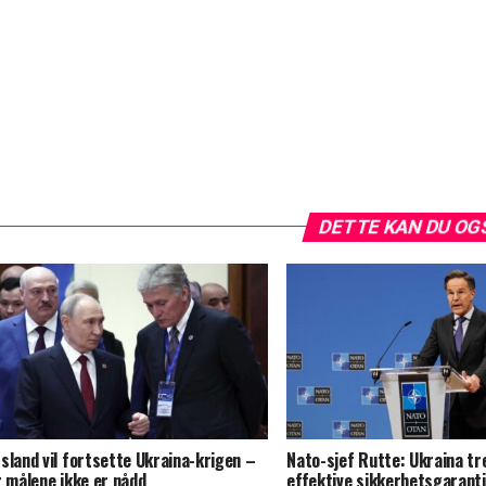
DETTE KAN DU OG
sland vil fortsette Ukraina-krigen –
Nato-sjef Rutte: Ukraina t
r målene ikke er nådd
effektive sikkerhetsgarant