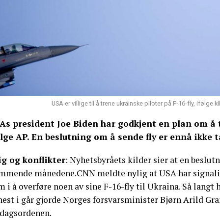
USA er villige til å trene ukrainske piloter på F-16-fly, ifølge
As president Joe Biden har godkjent en plan om å tr
ølge AP. En beslutning om å sende fly er ennå ikke t
ig og konflikter
: Nyhetsbyråets kilder sier at en beslutn
mmende månedene.CNN meldte nylig at USA har signalisert 
 i å overføre noen av sine F-16-fly til Ukraina. Så langt h
est i går gjorde Norges forsvarsminister Bjørn Arild Gra
 dagsordenen.