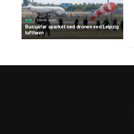
NTB
2 timer siden
Bussjåfør sparket ned dronen ved Leipzig
lufthavn