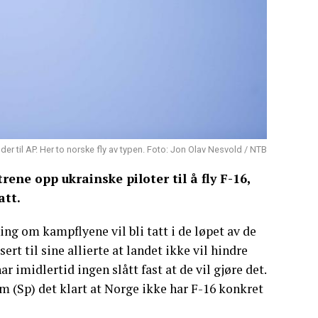
 kilder til AP. Her to norske fly av typen. Foto: Jon Olav Nesvold / NTB
ene opp ukrainske piloter til å fly F-16,
att.
ing om kampflyene vil bli tatt i de løpet av de
til sine allierte at landet ikke vil hindre
ar imidlertid ingen slått fast at de vil gjøre det.
m (Sp) det klart at Norge ikke har F-16 konkret