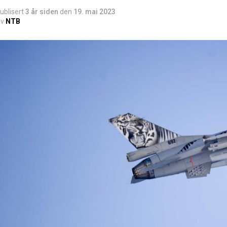
ublisert
3 år siden
den
19. mai 2023
v
NTB