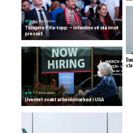
NTB
1 time siden
Tidligere Fifa-topp: – Infantino vil stå imot
presset
Dan
stø
NTB
1 time siden
Uventet svakt arbeidsmarked i USA