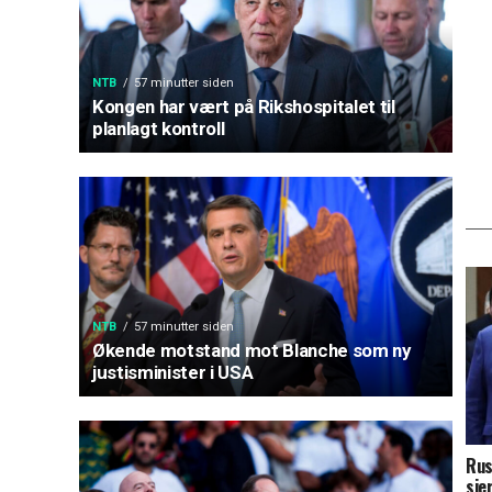
NTB
57 minutter siden
Kongen har vært på Rikshospitalet til
planlagt kontroll
NTB
57 minutter siden
Økende motstand mot Blanche som ny
justisminister i USA
Rus
sie