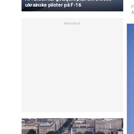
ukrainske piloter på F-16
P
A
ANNONSE