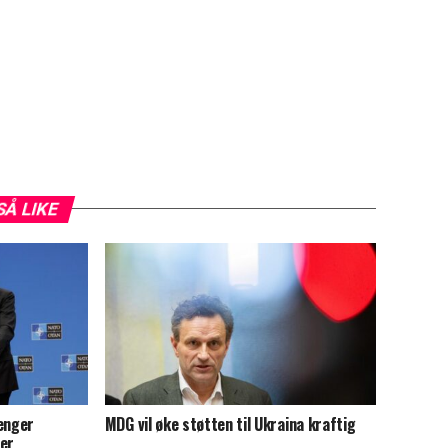
SÅ LIKE
renger
MDG vil øke støtten til Ukraina kraftig
ier