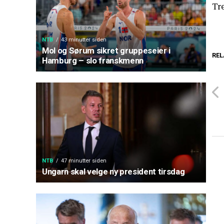
Tr
NTB
43 minutter siden
Mol og Sørum sikret gruppeseier i
REL
Hamburg – slo franskmenn
NTB
47 minutter siden
Ungarn skal velge ny president tirsdag