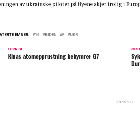
eningen av ukrainske piloter på flyene skjer trolig i E
ATERTE EMNER:
16
BIDEN
F
UKR
FORRIGE
NES
Kinas atomopprustning bekymrer G7
Syk
Du
ANNONSE