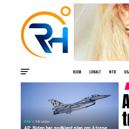
HJEM
LOKALT
NTB
US
A
t
NTB
3 år siden
AP: Biden har godkjent plan om å trene