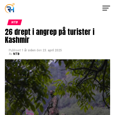
NTB
26 drept i angrep på turister i
Kashmir
Publisert
1 år siden
den
23. april 2025
Av
NTB