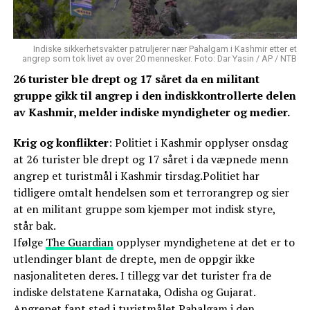
Indiske sikkerhetsvakter patruljerer nær Pahalgam i Kashmir etter et
angrep som tok livet av over 20 mennesker. Foto: Dar Yasin / AP / NTB
26 turister ble drept og 17 såret da en militant
gruppe gikk til angrep i den indiskkontrollerte delen
av Kashmir, melder indiske myndigheter og medier.
Krig og konflikter
: Politiet i Kashmir opplyser onsdag
at 26 turister ble drept og 17 såret i da væpnede menn
angrep et turistmål i Kashmir tirsdag.Politiet har
tidligere omtalt hendelsen som et terrorangrep og sier
at en militant gruppe som kjemper mot indisk styre,
står bak.
Ifølge
The Guardian
opplyser myndighetene at det er to
utlendinger blant de drepte, men de oppgir ikke
nasjonaliteten deres. I tillegg var det turister fra de
indiske delstatene Karnataka, Odisha og Gujarat.
Angrepet fant sted i turistmålet Pahalgam i den