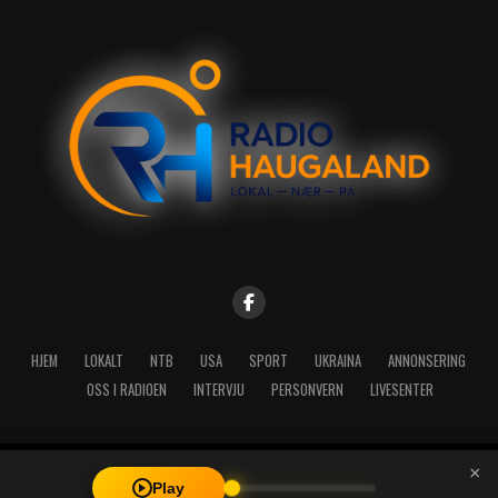
HJEM
LOKALT
NTB
USA
SPORT
UKRAINA
ANNONSERING
OSS I RADIOEN
INTERVJU
PERSONVERN
LIVESENTER
×
Copyright © 2026 A-Media AS | Radio Haugaland - Haraldsgata 114,
Play
5527 Haugesund - Mail: post@radioh.no - Telefon: 52717273