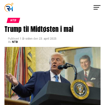
NTB
Trump til Midtøsten i mai
Publisert
1 år siden
den
23. april 2025
Av
NTB