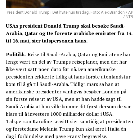
President Donald Trump i Det hvite hus tirsdag. Foto: Alex Brandon / AP
/ NTB
USAs president Donald Trump skal besøke Saudi-
Arabia, Qatar og De forente arabiske emirater fra 13.
til 16. mai, sier talspersonen hans.
Politikk
: Reise til Saudi-Arabia, Qatar og Emiratene har
lenge vært en del av Trumps reiseplaner, men det har
ikke vært satt noen dato før nå.Den amerikanske
presidenten erklærte tidlig at hans første utenlandstur
kom til å gå til Saudi-Arabia. Tidlig i mars sa han at
amerikanske presidenter vanligvis besøker London på
sin første reise ut av USA, men at han hadde sagt til
Saudi-Arabia at han ville komme dit først dersom de var
klare til å investere 1000 milliarder dollar i USA.
Talsperson Karoline Leavitt sier samtidig at presidenten
og førstedame Melania Trump kun skal ære i Italia én
dag i forbindelse med pave Frans’ begravelse.