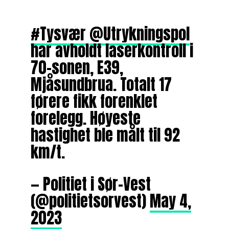
#Tysvær
@Utrykningspol
har avholdt laserkontroll i
70-sonen, E39,
Mjåsundbrua. Totalt 17
førere fikk forenklet
forelegg. Høyeste
hastighet ble målt til 92
km/t.
— Politiet i Sør-Vest
(@politietsorvest)
May 4,
2023