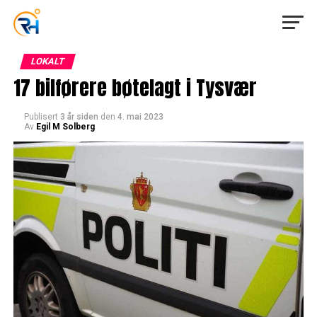
LOKALT
17 bilførere bøtelagt i Tysvær
Publisert
3 år siden
den
4. mai 2023
Av
Egil M Solberg