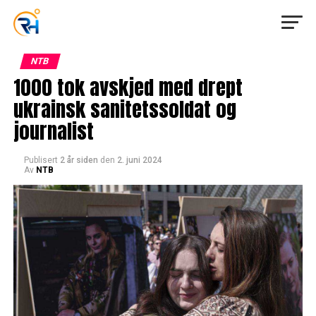
NTB
1000 tok avskjed med drept
ukrainsk sanitetssoldat og
journalist
Publisert
2 år siden
den
2. juni 2024
Av
NTB