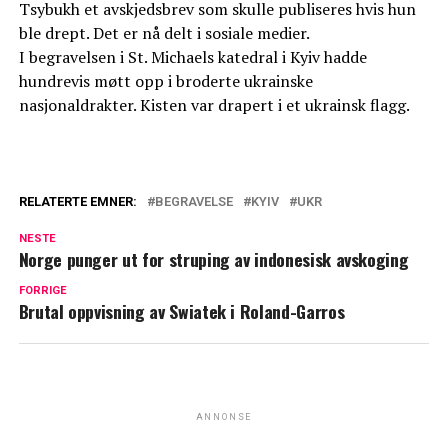
Tsybukh et avskjedsbrev som skulle publiseres hvis hun
ble drept. Det er nå delt i sosiale medier.
I begravelsen i St. Michaels katedral i Kyiv hadde
hundrevis møtt opp i broderte ukrainske
nasjonaldrakter. Kisten var drapert i et ukrainsk flagg.
RELATERTE EMNER:
BEGRAVELSE
KYIV
UKR
NESTE
Norge punger ut for struping av indonesisk avskoging
FORRIGE
Brutal oppvisning av Swiatek i Roland-Garros
ANNONSE