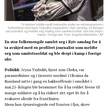
To kvinner holder rundt hverandre under en minneseremoni i
forbindelse med Iryna Tsybukhs begravelse i Kyiv søndag. 25-åringen
var journalist og meldte seg frivillig som sanitetssoldat. Hun ble drept i
kamp i forrige uke. Foto: Evgeniy Maloletka / AP
En stor folkemengde samlet seg i Kyiv søndag for å
ta avskjed med en profilert journalist som meldte
seg som sanitetssoldat og ble drept i kamp i forrige
uke.
Politikk
: Iryna Tsybukh, kjent som Cheka, var
paramedisiner og i tjeneste nordøst i Ukraina da
Russland satte i gang en bakkeoffensiv i området i
mai.25-åringen ble berømmet for å ha reddet livene til
mange soldater og å ha risikert sitt eget liv for å
evakuere sårede fra frontlinjen.
Mens hun tjenestegjorde ved fronten i fjor, skrev