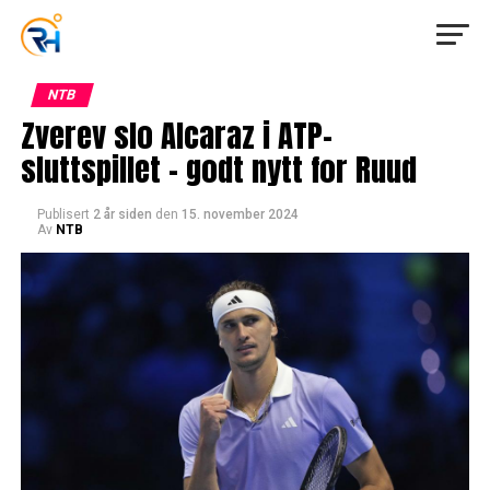
NTB
Zverev slo Alcaraz i ATP-
sluttspillet – godt nytt for Ruud
Publisert
2 år siden
den
15. november 2024
Av
NTB