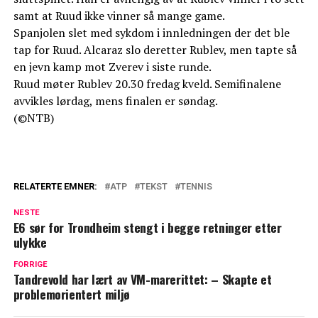
samt at Ruud ikke vinner så mange game.
Spanjolen slet med sykdom i innledningen der det ble
tap for Ruud. Alcaraz slo deretter Rublev, men tapte så
en jevn kamp mot Zverev i siste runde.
Ruud møter Rublev 20.30 fredag kveld. Semifinalene
avvikles lørdag, mens finalen er søndag.
(©NTB)
RELATERTE EMNER:
ATP
TEKST
TENNIS
NESTE
E6 sør for Trondheim stengt i begge retninger etter
ulykke
FORRIGE
Tandrevold har lært av VM-marerittet: – Skapte et
problemorientert miljø