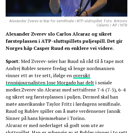
Alexander Zverev er klar for semifinale i ATP-sluttspillet. Foto: Antonio
Calanni / AP / NTB
Alexander Zverev slo Carlos Alcaraz og sikret
førsteplassen i ATP-sluttspillets puljespill. Det gir
Norges håp Casper Ruud en enklere vei videre.
Sport
: Med Zverev-seier har Ruud nå råd til å tape mot
Andrej Rublev senere fredag så lenge nordmannen
vinner ett av tre sett, ifølge en
oversikt
tennisjournalisten Jose Morgado har delt
i sosiale
medier.Zverev slo Alcaraz med settsifrene 7-6 (7-5), 6-4
og sikret seg førsteplassen i puljen. Dermed skal han
møte amerikanske Taylor Fritz i lørdagens semifinale.
Ruud og Rublev spiller om å møte verdensener Jannik
Sinner på hans hjemmebane i Torino.
Alcaraz er med nederlaget så godt som ute av
sluttspillet. Han er avhengig av at Rublev vinner i to sett