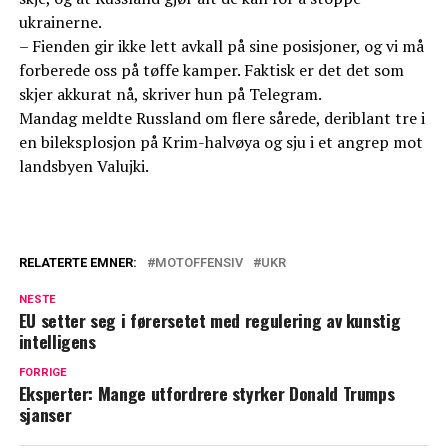
ukrainerne.
– Fienden gir ikke lett avkall på sine posisjoner, og vi må
forberede oss på tøffe kamper. Faktisk er det det som
skjer akkurat nå, skriver hun på Telegram.
Mandag meldte Russland om flere sårede, deriblant tre i
en bileksplosjon på Krim-halvøya og sju i et angrep mot
landsbyen Valujki.
RELATERTE EMNER:
MOTOFFENSIV
UKR
NESTE
EU setter seg i førersetet med regulering av kunstig
intelligens
FORRIGE
Eksperter: Mange utfordrere styrker Donald Trumps
sjanser