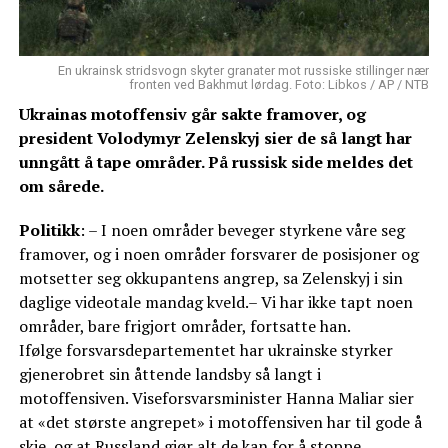
En ukrainsk stridsvogn skyter granater mot russiske stillinger nær
fronten ved Bakhmut lørdag. Foto: Libkos / AP / NTB
Ukrainas motoffensiv går sakte framover, og
president Volodymyr Zelenskyj sier de så langt har
unngått å tape områder. På russisk side meldes det
om sårede.
Politikk
: – I noen områder beveger styrkene våre seg
framover, og i noen områder forsvarer de posisjoner og
motsetter seg okkupantens angrep, sa Zelenskyj i sin
daglige videotale mandag kveld.– Vi har ikke tapt noen
områder, bare frigjort områder, fortsatte han.
Ifølge forsvarsdepartementet har ukrainske styrker
gjenerobret sin åttende landsby så langt i
motoffensiven. Viseforsvarsminister Hanna Maliar sier
at «det største angrepet» i motoffensiven har til gode å
skje, og at Russland gjør alt de kan for å stoppe