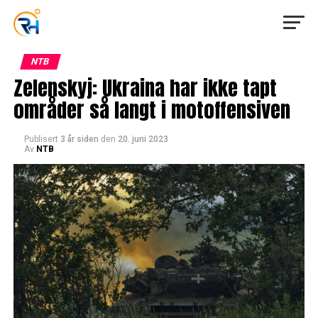
NTB
Zelenskyj: Ukraina har ikke tapt
områder så langt i motoffensiven
Publisert
3 år siden
den
20. juni 2023
Av
NTB