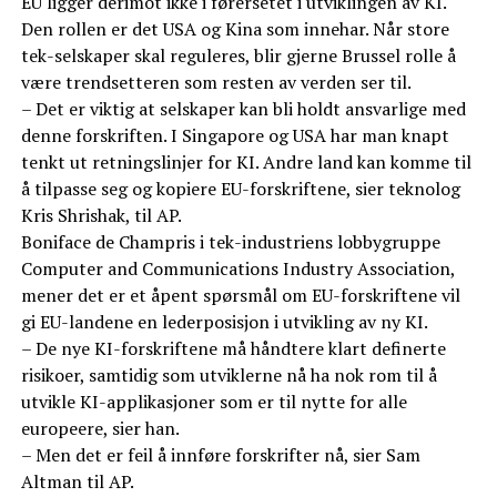
EU ligger derimot ikke i førersetet i utviklingen av KI.
Den rollen er det USA og Kina som innehar. Når store
tek-selskaper skal reguleres, blir gjerne Brussel rolle å
være trendsetteren som resten av verden ser til.
– Det er viktig at selskaper kan bli holdt ansvarlige med
denne forskriften. I Singapore og USA har man knapt
tenkt ut retningslinjer for KI. Andre land kan komme til
å tilpasse seg og kopiere EU-forskriftene, sier teknolog
Kris Shrishak, til AP.
Boniface de Champris i tek-industriens lobbygruppe
Computer and Communications Industry Association,
mener det er et åpent spørsmål om EU-forskriftene vil
gi EU-landene en lederposisjon i utvikling av ny KI.
– De nye KI-forskriftene må håndtere klart definerte
risikoer, samtidig som utviklerne nå ha nok rom til å
utvikle KI-applikasjoner som er til nytte for alle
europeere, sier han.
– Men det er feil å innføre forskrifter nå, sier Sam
Altman til AP.