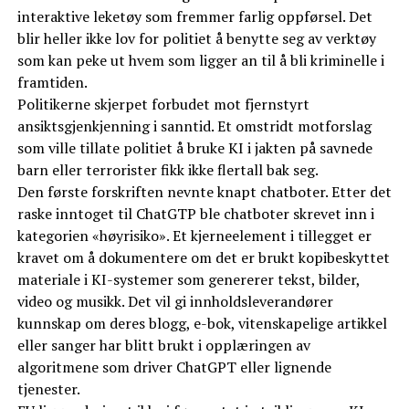
interaktive leketøy som fremmer farlig oppførsel. Det
blir heller ikke lov for politiet å benytte seg av verktøy
som kan peke ut hvem som ligger an til å bli kriminelle i
framtiden.
Politikerne skjerpet forbudet mot fjernstyrt
ansiktsgjenkjenning i sanntid. Et omstridt motforslag
som ville tillate politiet å bruke KI i jakten på savnede
barn eller terrorister fikk ikke flertall bak seg.
Den første forskriften nevnte knapt chatboter. Etter det
raske inntoget til ChatGTP ble chatboter skrevet inn i
kategorien «høyrisiko». Et kjerneelement i tillegget er
kravet om å dokumentere om det er brukt kopibeskyttet
materiale i KI-systemer som genererer tekst, bilder,
video og musikk. Det vil gi innholdsleverandører
kunnskap om deres blogg, e-bok, vitenskapelige artikkel
eller sanger har blitt brukt i opplæringen av
algoritmene som driver ChatGPT eller lignende
tjenester.