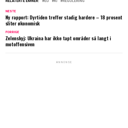
RELATERTE EMNER:
EU
KI
REGULERING
NESTE
Ny rapport: Dyrtiden treffer stadig hardere – 18 prosent
sliter økonomisk
FORRIGE
Zelenskyj: Ukraina har ikke tapt områder så langt i
motoffensiven
ANNONSE