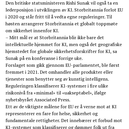
Den britiske statsministeren Rishi Sunak vil også ta en
lederposisjon i utviklingen av KI. Storbritannia forlot EU
i 2020 og står fritt til å vedta egne reguleringer. Til
høsten arrangerer Storbritannia et globalt toppmøte
om sikkerhet innenfor KI.
– Mitt mål er at Storbritannia blir ikke bare det
intellektuelle hjemmet for KI, men også det geografiske
hjemstedet for globale sikkerhetsforskrifter for KI, sa
Sunak på en konferanse i forrige uke.
Forslaget som gikk gjennom EU-parlamentet, ble først
fremmet i 2021. Det omhandler alle produkter eller
tjenester som benytter seg av kunstig intelligens.
Reguleringen klassifiserer KI-systemer i fire ulike
risikonivå fra «minimal» til «uakseptabel», ifølge
nyhetsbyrået Associated Press.
Ett av de viktigste målene for EU er å verne mot at KI
representerer en fare for helse, sikkerhet og
fundamentale rettigheter. Det innebærer et forbud mot
KI-systemer som klassifiserer og dømmer folk ut fra