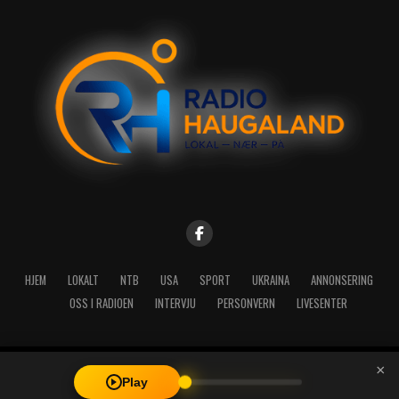
HJEM
LOKALT
NTB
USA
SPORT
UKRAINA
ANNONSERING
OSS I RADIOEN
INTERVJU
PERSONVERN
LIVESENTER
×
Copyright © 2026 A-Media AS | Radio Haugaland - Haraldsgata 114,
Play
5527 Haugesund - Mail: post@radioh.no - Telefon: 52717273