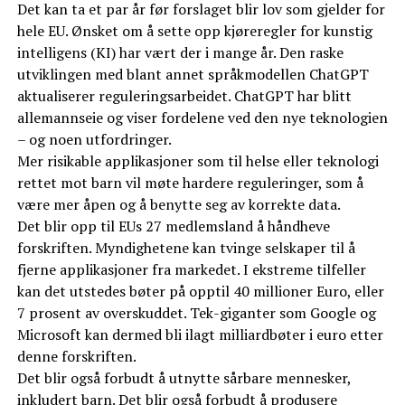
Det kan ta et par år før forslaget blir lov som gjelder for
hele EU. Ønsket om å sette opp kjøreregler for kunstig
intelligens (KI) har vært der i mange år. Den raske
utviklingen med blant annet språkmodellen ChatGPT
aktualiserer reguleringsarbeidet. ChatGPT har blitt
allemannseie og viser fordelene ved den nye teknologien
– og noen utfordringer.
Mer risikable applikasjoner som til helse eller teknologi
rettet mot barn vil møte hardere reguleringer, som å
være mer åpen og å benytte seg av korrekte data.
Det blir opp til EUs 27 medlemsland å håndheve
forskriften. Myndighetene kan tvinge selskaper til å
fjerne applikasjoner fra markedet. I ekstreme tilfeller
kan det utstedes bøter på opptil 40 millioner Euro, eller
7 prosent av overskuddet. Tek-giganter som Google og
Microsoft kan dermed bli ilagt milliardbøter i euro etter
denne forskriften.
Det blir også forbudt å utnytte sårbare mennesker,
inkludert barn. Det blir også forbudt å produsere