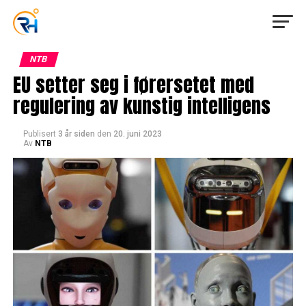
NTB
EU setter seg i førersetet med
regulering av kunstig intelligens
Publisert
3 år siden
den
20. juni 2023
Av
NTB