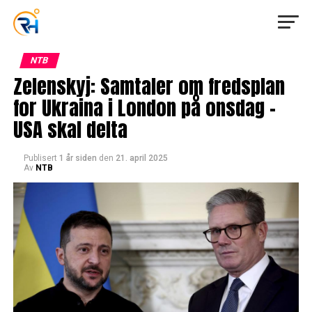
NTB
Zelenskyj: Samtaler om fredsplan
for Ukraina i London på onsdag –
USA skal delta
Publisert
1 år siden
den
21. april 2025
Av
NTB