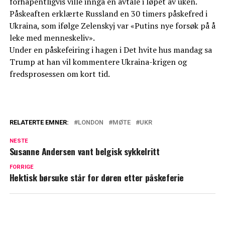
forhåpentligvis ville inngå en avtale i løpet av uken.
Påskeaften erklærte Russland en 30 timers påskefred i
Ukraina, som ifølge Zelenskyj var «Putins nye forsøk på å
leke med menneskeliv».
Under en påskefeiring i hagen i Det hvite hus mandag sa
Trump at han vil kommentere Ukraina-krigen og
fredsprosessen om kort tid.
RELATERTE EMNER:
LONDON
MØTE
UKR
NESTE
Susanne Andersen vant belgisk sykkelritt
FORRIGE
Hektisk børsuke står for døren etter påskeferie