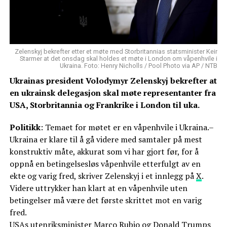
Zelenskyj bekrefter etter et møte med Storbritannias statsminister Keir
Starmer at det onsdag skal holdes et møte i London om våpenhvile i
Ukraina. Foto: Henry Nicholls / Pool Photo via AP / NTB
Ukrainas president Volodymyr Zelenskyj bekrefter at
en ukrainsk delegasjon skal møte representanter fra
USA, Storbritannia og Frankrike i London til uka.
Politikk
: Temaet for møtet er en våpenhvile i Ukraina.–
Ukraina er klare til å gå videre med samtaler på mest
konstruktiv måte, akkurat som vi har gjort før, for å
oppnå en betingelsesløs våpenhvile etterfulgt av en
ekte og varig fred, skriver Zelenskyj i et innlegg på
X
.
Videre uttrykker han klart at en våpenhvile uten
betingelser må være det første skrittet mot en varig
fred.
USAs utenriksminister Marco Rubio og Donald Trumps