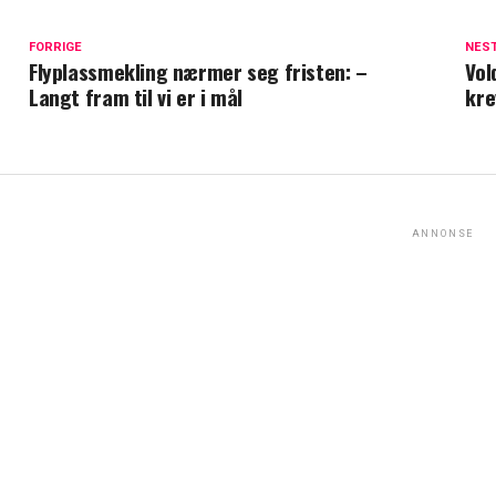
FORRIGE
NES
Flyplassmekling nærmer seg fristen: –
Vol
Langt fram til vi er i mål
kre
ANNONSE