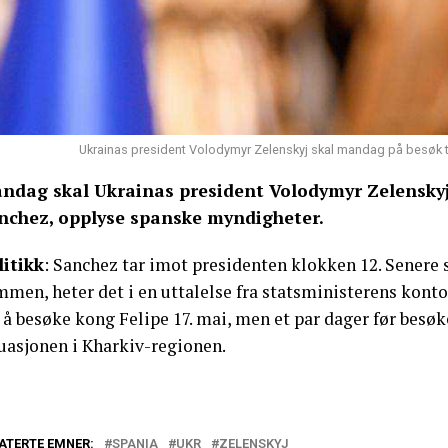
Ukrainas president Volodymyr Zelenskyj skal mandag på besøk t
ndag skal Ukrainas president Volodymyr Zelenskyj
nchez, opplyse spanske myndigheter.
litikk
: Sanchez tar imot presidenten klokken 12. Senere 
men, heter det i en uttalelse fra statsministerens konto
 å besøke kong Felipe 17. mai, men et par dager før besøk
tuasjonen i Kharkiv-regionen.
ATERTE EMNER:
SPANIA
UKR
ZELENSKYJ