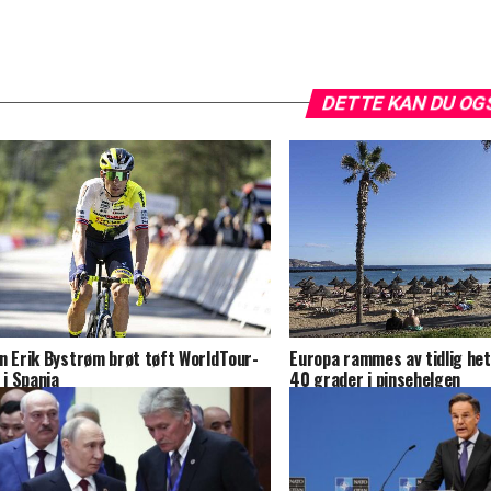
DETTE KAN DU OG
n Erik Bystrøm brøt tøft WorldTour-
Europa rammes av tidlig he
 i Spania
40 grader i pinsehelgen