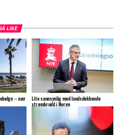
SÅ LIKE
tebølge – nær
Lite sannsynlig med landsdekkende
strømbrudd i Norge