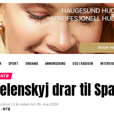
A
SPORT
UKRAINA
ANNONSERING
OSS I RADIOEN
INTERVJU
NTB
elenskyj drar til Sp
ublisert
2 år siden
den
26. mai 2024
v
NTB