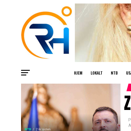
HJEM
LOKALT
NTB
US
Z
P
A
NTB
2 år siden