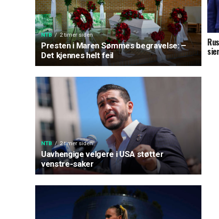
NTB
2 timer siden
Rus
Presten i Maren Sømmes begravelse: –
sie
Det kjennes helt feil
NTB
2 timer siden
Uavhengige velgere i USA støtter
venstre-saker