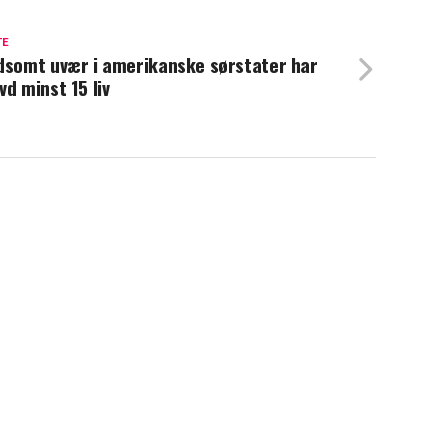
TE
dsomt uvær i amerikanske sørstater har
vd minst 15 liv