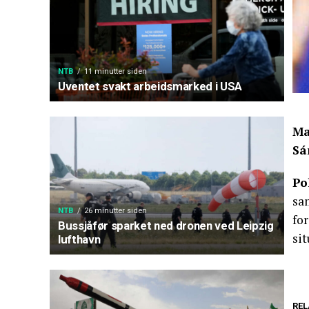
NTB
11 minutter siden
Uventet svakt arbeidsmarked i USA
Ma
Sá
Po
sam
NTB
26 minutter siden
for
Bussjåfør sparket ned dronen ved Leipzig
si
lufthavn
REL