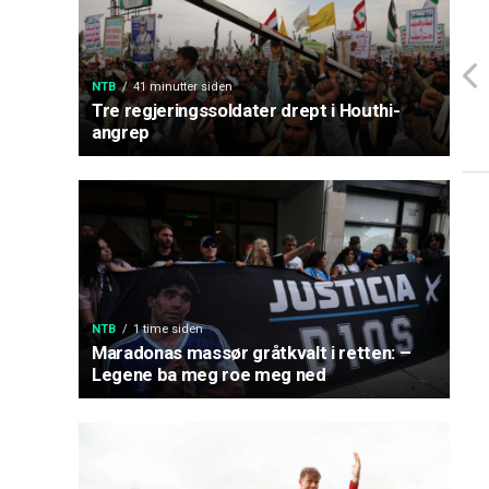
NTB
41 minutter siden
Tre regjeringssoldater drept i Houthi-
angrep
NTB
1 time siden
Maradonas massør gråtkvalt i retten: –
Legene ba meg roe meg ned