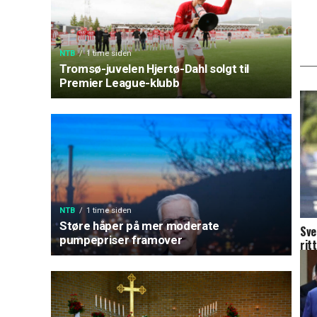
NTB
1 time siden
Tromsø-juvelen Hjertø-Dahl solgt til
Premier League-klubb
NTB
1 time siden
Støre håper på mer moderate
Sve
pumpepriser framover
ritt