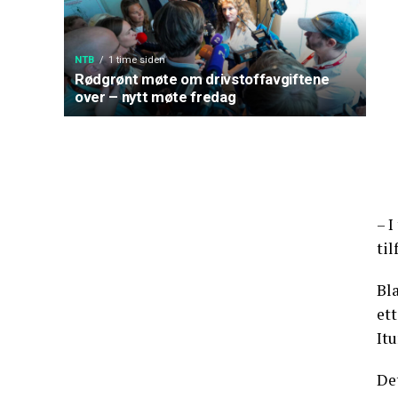
NTB
1 time siden
Rødgrønt møte om drivstoffavgiftene
over – nytt møte fredag
– I
til
Bla
et
Itu
Det