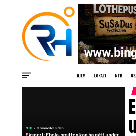
HJEM
LOKALT
NTB
US
E
NTB
3 måneder siden
Ekspert: Ebola-smitten kan ha gått under