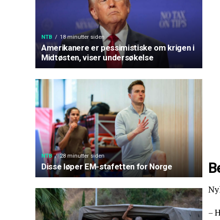
NTB
18 minutter siden
Amerikanere er pessimistiske om krigen i
Midtøsten, viser undersøkelse
NTB
28 minutter siden
B
Disse løper EM-stafetten for Norge
Ny
– H