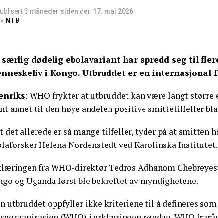
ublisert
3 måneder siden
den
17. mai 2026
v
NTB
 særlig dødelig ebolavariant har spredd seg til fler
nneskeliv i Kongo. Utbruddet er en internasjonal f
enriks
: WHO frykter at utbruddet kan være langt større e
nt annet til den høye andelen positive smittetilfeller bla
t det allerede er så mange tilfeller, tyder på at smitten h
olaforsker Helena Nordenstedt ved Karolinska Institutet.
klæringen fra WHO-direktør Tedros Adhanom Ghebreyesus 
ngo og Uganda først ble bekreftet av myndighetene.
n utbruddet oppfyller ikke kriteriene til å defineres so
lseorganisasjon (WHO) i
erklæringen
søndag. WHO fraråd