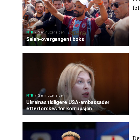
føl
NTB
2 minutter siden
Salah-overgangen i boks
NTB
2 minutter siden
Ukrainas tidligere USA-ambassadør
etterforskes for korrupsjon
De