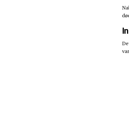
Na
død
I
Det
var