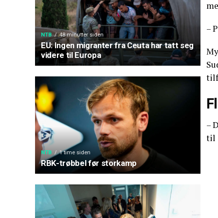
me
– P
NTB
48 minutter siden
EU: Ingen migranter fra Ceuta har tatt seg
My
videre til Europa
Su
til
Fl
– D
ti
NTB
1 time siden
RBK-trøbbel før storkamp