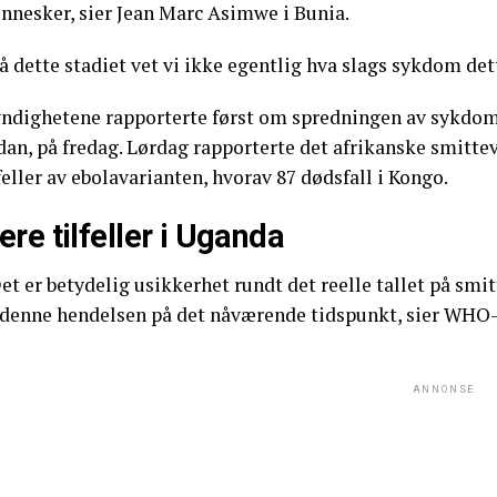
nnesker, sier Jean Marc Asimwe i Bunia.
å dette stadiet vet vi ikke egentlig hva slags sykdom dett
ndighetene rapporterte først om spredningen av sykdomm
dan, på fredag. Lørdag rapporterte det afrikanske smitt
feller av ebolavarianten, hvorav 87 dødsfall i Kongo.
ere tilfeller i Uganda
et er betydelig usikkerhet rundt det reelle tallet på sm
l denne hendelsen på det nåværende tidspunkt, sier WHO-
ANNONSE