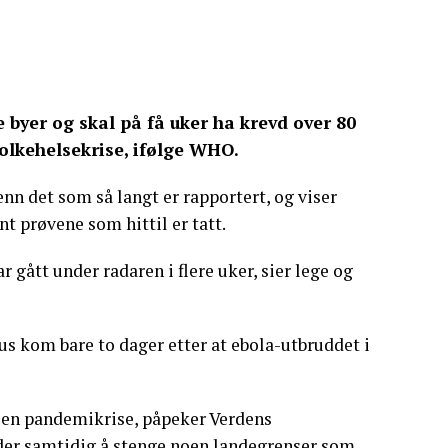
e byer og skal på få uker ha krevd over 80
olkehelsekrise, ifølge WHO.
nn det som så langt er rapportert, og viser
nt prøvene som hittil er tatt.
ar gått under radaren i flere uker, sier lege og
kom bare to dager etter at ebola-utbruddet i
m en pandemikrise, påpeker Verdens
er samtidig å stenge noen landegrenser som