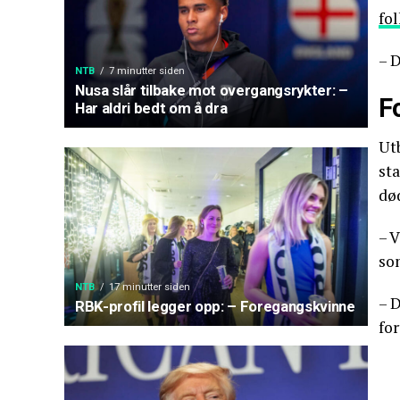
fo
– D
NTB
7 minutter siden
Nusa slår tilbake mot overgangsrykter: –
F
Har aldri bedt om å dra
Ut
sta
dø
– V
so
NTB
17 minutter siden
– 
RBK-profil legger opp: – Foregangskvinne
for