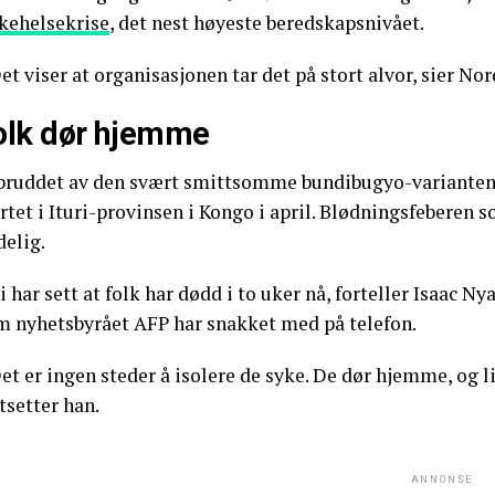
lkehelsekrise
, det nest høyeste beredskapsnivået.
et viser at organisasjonen tar det på stort alvor, sier No
olk dør hjemme
bruddet av den svært smittsomme bundibugyo-varianten, 
rtet i Ituri-provinsen i Kongo i april. Blødningsfeberen s
delig.
i har sett at folk har dødd i to uker nå, forteller Isaac 
m nyhetsbyrået AFP har snakket med på telefon.
Det er ingen steder å isolere de syke. De dør hjemme, og
tsetter han.
ANNONSE