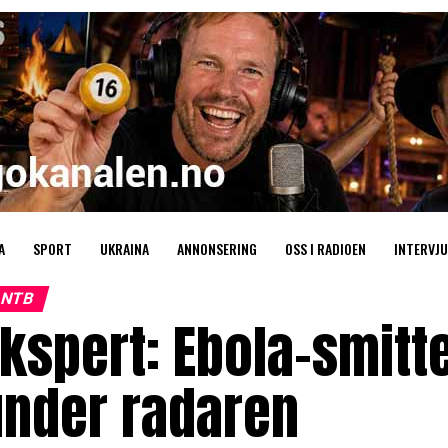
A
SPORT
UKRAINA
ANNONSERING
OSS I RADIOEN
INTERVJU
NTB
kspert: Ebola-smitt
under radaren