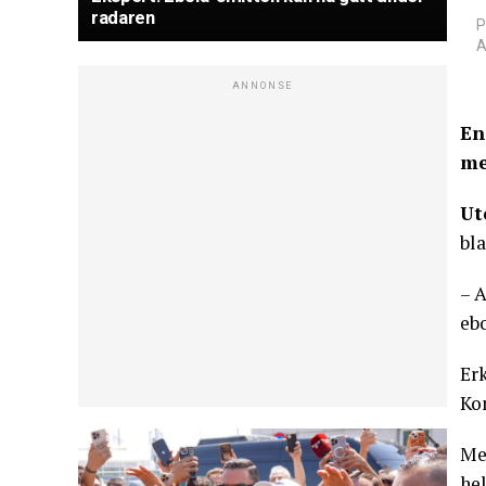
radaren
P
A
ANNONSE
En
me
Ut
bla
– A
eb
Er
Ko
Me
he