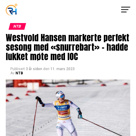
NTB
Westvold Hansen markerte perfekt
sesong med «snurrebart» – hadde
lukket møte med IOC
Publisert
3 år siden
den
11. mars 2023
Av
NTB