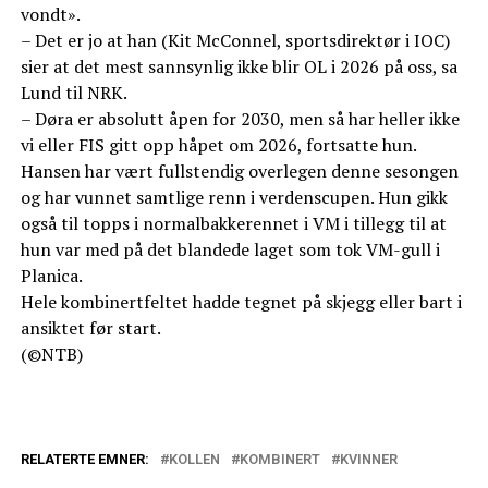
vondt».
– Det er jo at han (Kit McConnel, sportsdirektør i IOC)
sier at det mest sannsynlig ikke blir OL i 2026 på oss, sa
Lund til NRK.
– Døra er absolutt åpen for 2030, men så har heller ikke
vi eller FIS gitt opp håpet om 2026, fortsatte hun.
Hansen har vært fullstendig overlegen denne sesongen
og har vunnet samtlige renn i verdenscupen. Hun gikk
også til topps i normalbakkerennet i VM i tillegg til at
hun var med på det blandede laget som tok VM-gull i
Planica.
Hele kombinertfeltet hadde tegnet på skjegg eller bart i
ansiktet før start.
(©NTB)
RELATERTE EMNER:
KOLLEN
KOMBINERT
KVINNER