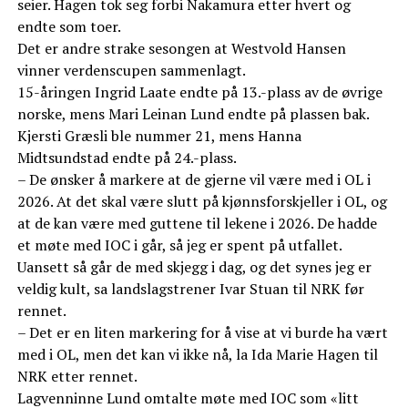
seier. Hagen tok seg forbi Nakamura etter hvert og
endte som toer.
Det er andre strake sesongen at Westvold Hansen
vinner verdenscupen sammenlagt.
15-åringen Ingrid Laate endte på 13.-plass av de øvrige
norske, mens Mari Leinan Lund endte på plassen bak.
Kjersti Græsli ble nummer 21, mens Hanna
Midtsundstad endte på 24.-plass.
– De ønsker å markere at de gjerne vil være med i OL i
2026. At det skal være slutt på kjønnsforskjeller i OL, og
at de kan være med guttene til lekene i 2026. De hadde
et møte med IOC i går, så jeg er spent på utfallet.
Uansett så går de med skjegg i dag, og det synes jeg er
veldig kult, sa landslagstrener Ivar Stuan til NRK før
rennet.
– Det er en liten markering for å vise at vi burde ha vært
med i OL, men det kan vi ikke nå, la Ida Marie Hagen til
NRK etter rennet.
Lagvenninne Lund omtalte møte med IOC som «litt