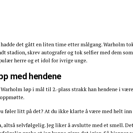
hadde det gått en liten time etter målgang. Warholm tok 
dt stadion, skrev autografer og tok selfier med dem som 
ulær herre og et idol for ivrige unge.
pp med hendene
 Warholm løp i mål til 2.-plass strakk han hendene i væ
 oppmøtte.
u føler litt på det? At du ikke klarte å være med helt i
a, altså selvfølgelig. Jeg liker å avslutte med et smell. D