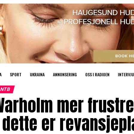
A
SPORT
UKRAINA
ANNONSERING
OSS I RADIOEN
INTERVJU
NTB
Warholm mer frustre
 dette er revansjep