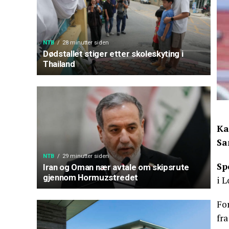
NTB
28 minutter siden
Dødstallet stiger etter skoleskyting i
Thailand
Ka
Sa
NTB
29 minutter siden
Sp
Iran og Oman nær avtale om skipsrute
gjennom Hormuzstredet
i L
Fo
fra