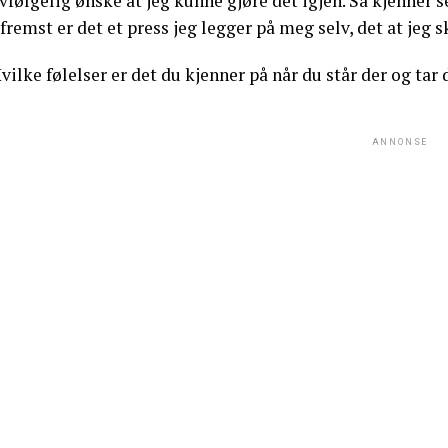
vfølgelig ønske at jeg kunne gjøre det igjen. Så kjenner se
fremst er det et press jeg legger på meg selv, det at jeg 
vilke følelser er det du kjenner på når du står der og tar
ANNONSE