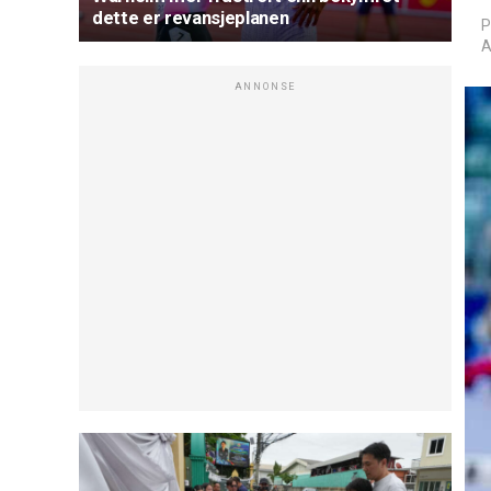
dette er revansjeplanen
P
A
ANNONSE