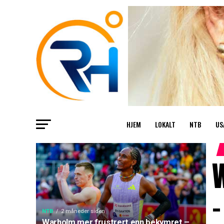
HJEM
LOKALT
NTB
US
–
NTB
2 måneder siden
Warholm mer frustrert enn bekymret –