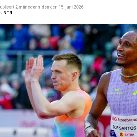
ublisert
2 måneder siden
den
15. juni 2026
v
NTB