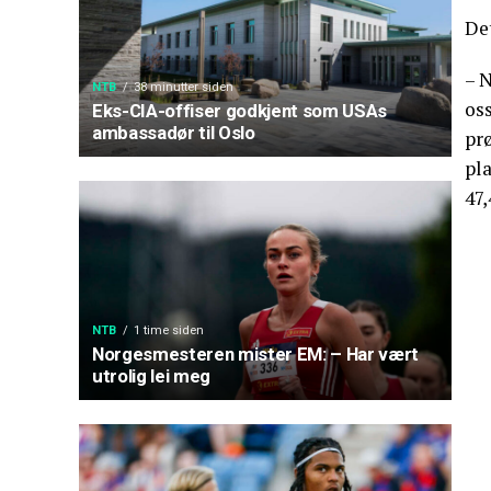
Det
– N
NTB
38 minutter siden
oss
Eks-CIA-offiser godkjent som USAs
ambassadør til Oslo
prø
pl
47,
NTB
1 time siden
Norgesmesteren mister EM: – Har vært
utrolig lei meg