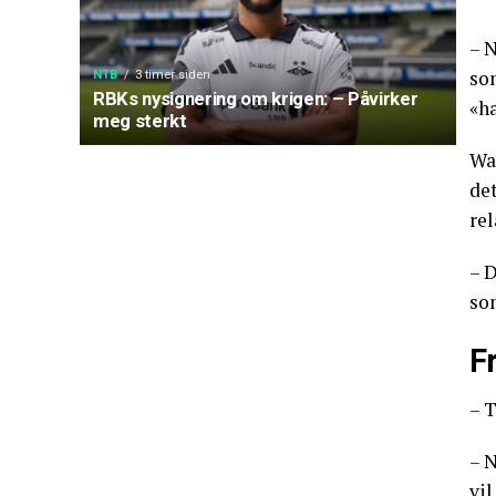
– N
som
NTB
3 timer siden
RBKs nysignering om krigen: – Påvirker
«h
meg sterkt
Wa
de
rel
– D
som
F
– T
– N
vil