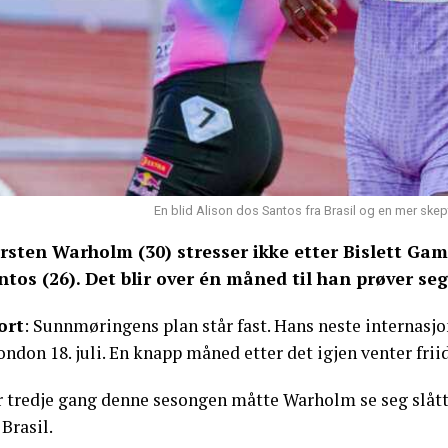
En blid Alison dos Santos fra Brasil og en mer ske
rsten Warholm (30) stresser ikke etter Bislett Gam
ntos (26). Det blir over én måned til han prøver seg
ort
: Sunnmøringens plan står fast. Hans neste internas
ondon 18. juli. En knapp måned etter det igjen venter fr
r tredje gang denne sesongen måtte Warholm se seg slått
 Brasil.