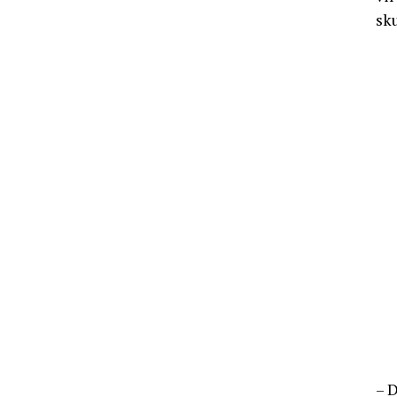
sku
– 