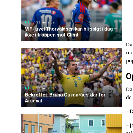
NTB
2 timer siden
VIF-juvel Thorvaldsen kan bli solgt i dag –
ikke i troppen mot Glimt
Da 
run
pop
O
Da
NTB
2 timer siden
Bekreftet: Bruno Guimarães klar for
de
Arsenal
– D
– J