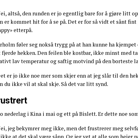
ei, altså, den runden er jo egentlig bare for å gjøre litt 
 er kommet hit for å se på. Det er for så vidt et sånt fint 
appy» etterpå.
rholm føler seg nokså trygg på at han kunne ha kjempet 
t fjerde hekken. Den feilen ble kostbar, ikke minst med 
ativt lav temperatur og saftig motvind på den borteste l
et er jo ikke noe mer som skjer enn at jeg slår til den 
 du ikke vil at skal skje. Så det var litt synd.
rustrert
o nederlag i Kina i mai og ett på Bislett. Er dette noe s
ei, jeg bekymrer meg ikke, men det frustrerer meg selvføl
 ikke at det skal være sånn. Og jeg vet at alle som heier 