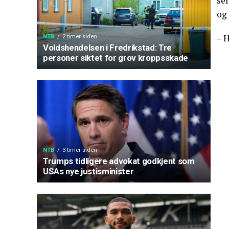
sel
og 
– H
NTB
2 timer siden
Voldshendelsen i Fredrikstad: Tre
personer siktet for grov kroppsskade
NTB
3 timer siden
Trumps tidligere advokat godkjent som
USAs nye justisminister