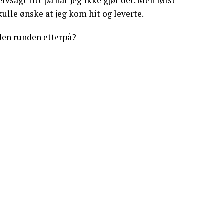
lvsagt litt på når jeg ikke gjør det. Men først
skulle ønske at jeg kom hit og leverte.
 den runden etterpå?