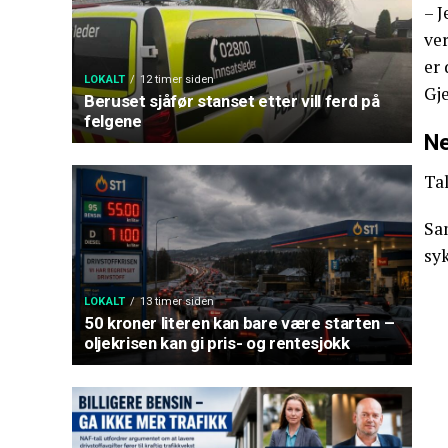
– J
ver
er
LOKALT
12 timer siden
Gj
Beruset sjåfør stanset etter vill ferd på
felgene
Ne
Tal
Sa
sy
LOKALT
13 timer siden
50 kroner literen kan bare være starten –
oljekrisen kan gi pris- og rentesjokk