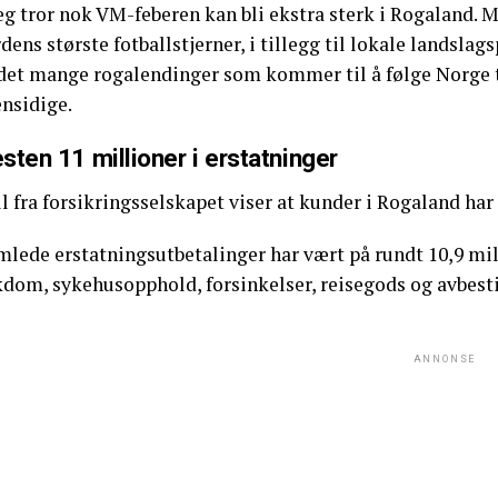
eg tror nok VM-feberen kan bli ekstra sterk i Rogaland. 
dens største fotballstjerner, i tillegg til lokale landsla
 det mange rogalendinger som kommer til å følge Norge t
ensidige.
sten 11 millioner i erstatninger
l fra forsikringsselskapet viser at kunder i Rogaland ha
mlede erstatningsutbetalinger har vært på rundt 10,9 mil
kdom, sykehusopphold, forsinkelser, reisegods og avbesti
ANNONSE