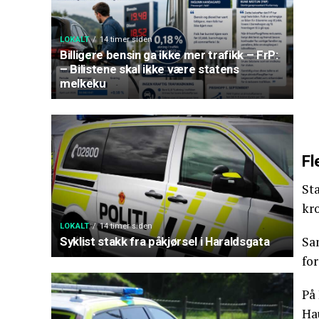
LOKALT
14 timer siden
Billigere bensin ga ikke mer trafikk – FrP:
– Bilistene skal ikke være statens
melkeku
Fl
St
kro
LOKALT
14 timer siden
San
Syklist stakk fra påkjørsel i Haraldsgata
for
På 
Ha