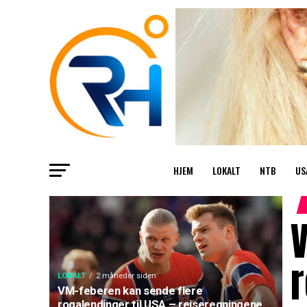
HJEM
LOKALT
NTB
US
r
LOKALT
2 måneder siden
VM-feberen kan sende flere
rogalendinger til USA – reiseregningene