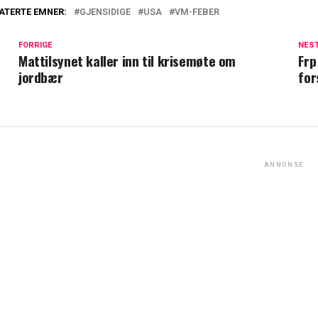
ATERTE EMNER:
GJENSIDIGE
USA
VM-FEBER
FORRIGE
NES
Mattilsynet kaller inn til krisemøte om
Frp
jordbær
for
ANNONSE