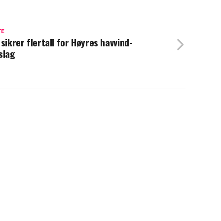
TE
 sikrer flertall for Høyres havvind-
slag