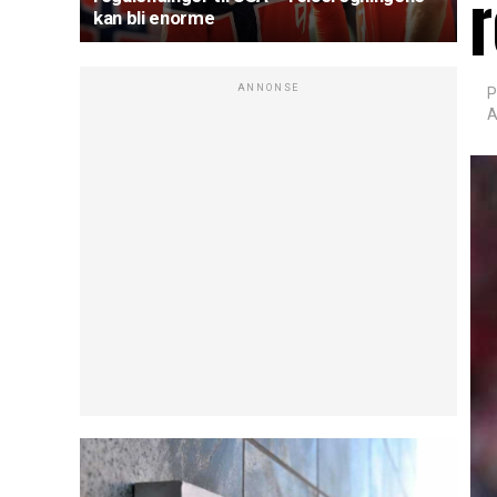
kan bli enorme
ANNONSE
P
A