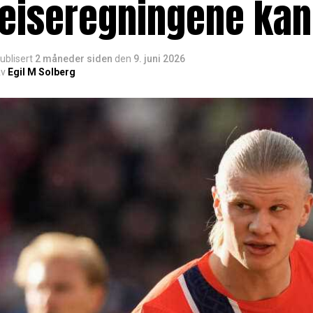
reiseregningene kan
ublisert
2 måneder siden
den
9. juni 2026
v
Egil M Solberg