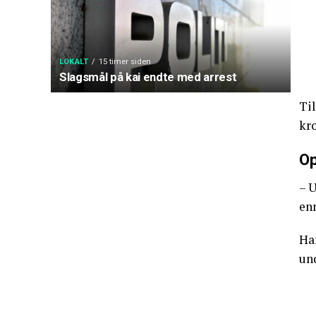
LOKALT
15 timer siden
Slagsmål på kai endte med arrest
Ti
kro
Op
– U
enn
Ha
un