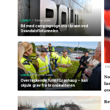
LOKALT
3 timer siden
Bil med campingvogn sto i brann ved
Svandalsflotunnelen
Erl
LOKALT
12 timer siden
No
Overraskende funn i Grønhaug – kan
la
skjule grav fra bronsealderen
ov
Re