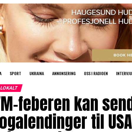
A
SPORT
UKRAINA
ANNONSERING
OSS I RADIOEN
INTERVJU
LOKALT
VM-feberen kan send
ogalendinger til USA