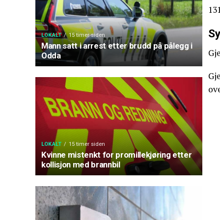
131
Sy
LOKALT
15 timer siden
Mann satt i arrest etter brudd på pålegg i
Gj
Odda
Gj
ove
LOKALT
15 timer siden
Kvinne mistenkt for promillekjøring etter
kollisjon med brannbil