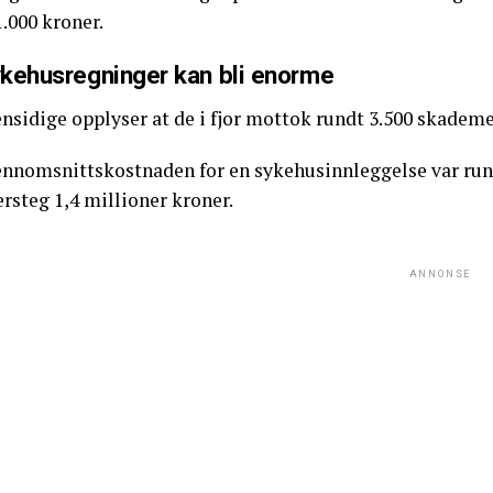
.000 kroner.
kehusregninger kan bli enorme
ensidige opplyser at de i fjor mottok rundt 3.500 skadem
ennomsnittskostnaden for en sykehusinnleggelse var rund
rsteg 1,4 millioner kroner.
ANNONSE