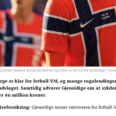
ing Braut Haaland, Alexander Sørloth og resten av det norske landslaget i fot
rge er klar for fotball-VM, og mange rogalendinger 
ndslaget. Samtidig advarer Gjensidige om at sykdo
er én million kroner.
iseforsikring:
Gjensidige mener interessen for fotball-V