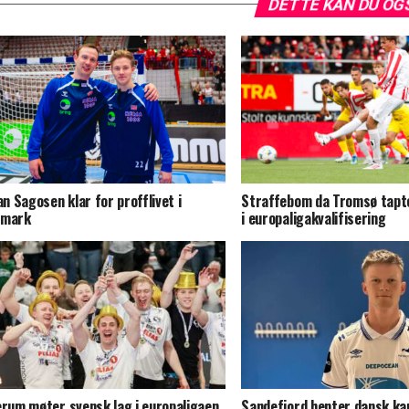
DETTE KAN DU OG
jan Sagosen klar for profflivet i
Straffebom da Tromsø tapt
nmark
i europaligakvalifisering
erum møter svensk lag i europaligaen
Sandefjord henter dansk kan