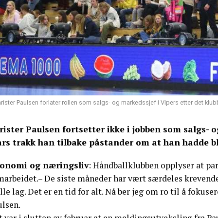
rister Paulsen forlater rollen som salgs- og markedssjef i Vipers etter det kl
rister Paulsen fortsetter ikke i jobben som salgs- o
rs trakk han tilbake påstander om at han hadde bl
onomi og næringsliv
: Håndballklubben opplyser at pa
arbeidet.– De siste måneder har vært særdeles krevende. 
lle lag. Det er en tid for alt. Nå ber jeg om ro til å foku
ulsen.
 var i slutten av februar at en meldingsutveksling fra P