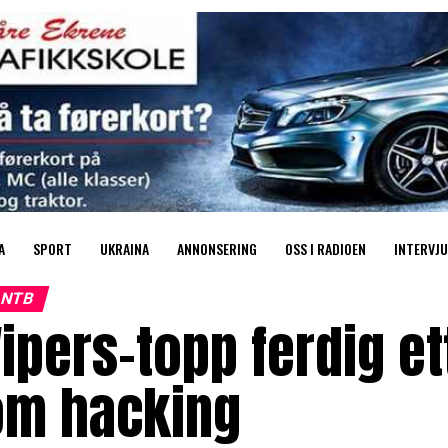
A
SPORT
UKRAINA
ANNONSERING
OSS I RADIOEN
INTERVJU
NTB
ipers-topp ferdig et
om hacking