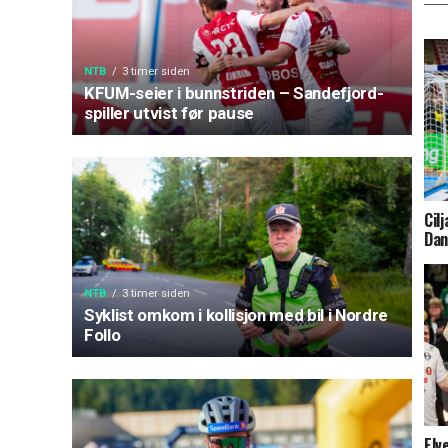
NTB
3 timer siden
KFUM-seier i bunnstriden – Sandefjord-
spiller utvist før pause
Cil
Da
NTB
3 timer siden
Syklist omkom i kollisjon med bil i Nordre
Follo
Elv