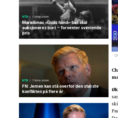
NTB
1 time siden
Maradonas «Guds hånd»-ball skal
auksjoneres bort – forventer svimlende
pris
Ch
Ch
ma
NTB
1 time siden
FN: Jemen kan stå overfor den største
Øk
konflikten på flere år
sam
ski
Pa
Det