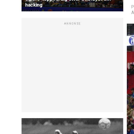
hacking
P
A
ANNONSE