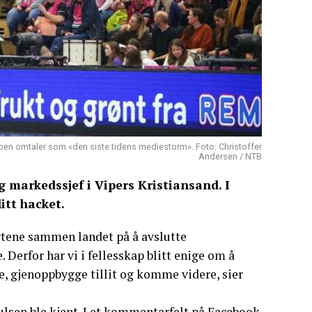
ubben omtaler som «den siste tidens mediestorm». Foto: Christoffer
Andersen / NTB
g markedssjef i Vipers Kristiansand. I
itt hacket.
rtene sammen landet på å avslutte
Derfor har vi i fellesskap blitt enige om å
sere, gjenoppbygge tillit og komme videre, sier
aulsen ble kjent. I et kommentarfelt på Facebook