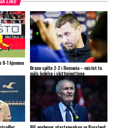
SÅ LIKE
e 0-1 hjemme
Brann spilte 2-2 i Romania – mistet to
måls ledelse i sluttminuttene
tspiller
IHF opphever utestengelsen av Russland