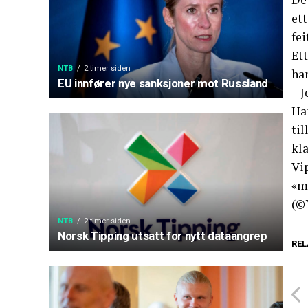
et
fei
Ett
NTB
2 timer siden
ha
EU innfører nye sanksjoner mot Russland
– J
Han
ti
kla
Vip
«m
(©
NTB
2 timer siden
Norsk Tipping utsatt for nytt dataangrep
REL