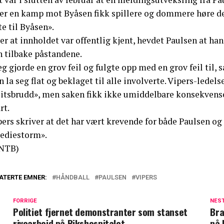
ter en kamp mot Byåsen fikk spillere og dommere høre de
te til Byåsen».
er at innholdet var offentlig kjent, hevdet Paulsen at ha
n tilbake påstandene.
eg gjorde en grov feil og fulgte opp med en grov feil til, 
 la seg flat og beklaget til alle involverte. Vipers-ledel
llitsbrudd», men saken fikk ikke umiddelbare konsekvens
rt.
ers skriver at det har vært krevende for både Paulsen og
ediestorm».
NTB)
ATERTE EMNER:
HÅNDBALL
PAULSEN
VIPERS
FORRIGE
NES
Politiet fjernet demonstranter som stanset
Bra
rivearbeid på Rikshospitalet
på 