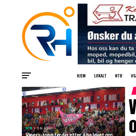
HJEM
LOKALT
NTB
US
V
NTB
3 år siden
Vipers-topp ferdig etter å ha løyet om