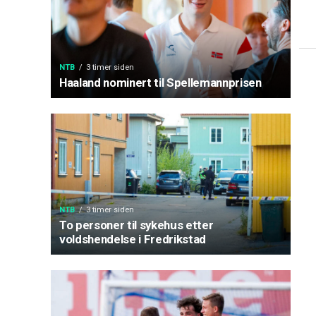
NTB
3 timer siden
Haaland nominert til Spellemannprisen
NTB
3 timer siden
To personer til sykehus etter
voldshendelse i Fredrikstad