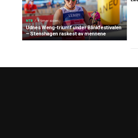
NTB
4 timer siden
Udnes Weng-triumf under Blinkfestivalen
– Stenshagen raskest av mennene