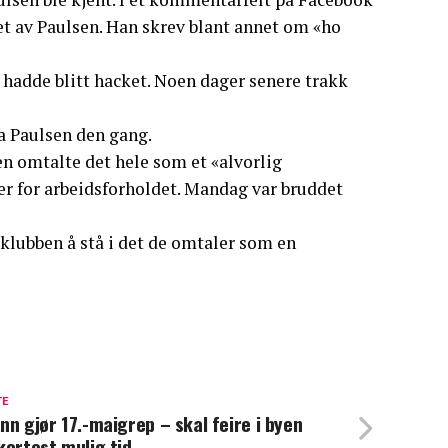
t av Paulsen. Han skrev blant annet om «ho
n hadde blitt hacket. Noen dager senere trakk
sa Paulsen den gang.
sen omtalte det hele som et «alvorlig
er for arbeidsforholdet. Mandag var bruddet
 klubben å stå i det de omtaler som en
TE
nn gjør 17.-maigrep – skal feire i byen
kortest mulig tid