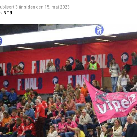
ublisert
3 år siden
den
15. mai 2023
v
NTB