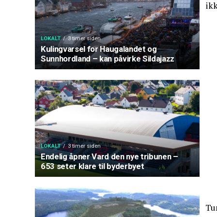
ik
LOKALT
3 timer siden
Kulingvarsel for Haugalandet og
Sunnhordland – kan påvirke Sildajazz
LOKALT
3 timer siden
Endelig åpner Vard den nye tribunen –
653 seter klare til byderbyet
Tun