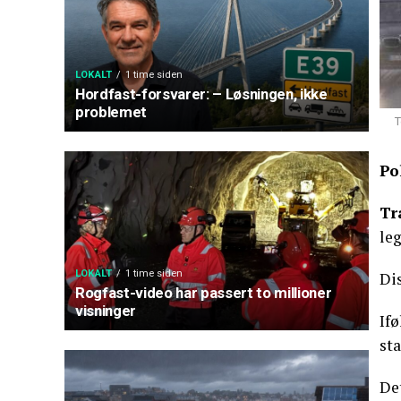
LOKALT
1 time siden
Hordfast-forsvarer: – Løsningen, ikke
problemet
T
Po
Tr
leg
LOKALT
1 time siden
Di
Rogfast-video har passert to millioner
visninger
Ifø
st
De