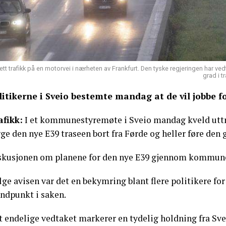
ett trafikk på en motorvei i nærheten av Frankfurt. Den tyske regjeringen har vedtat
grad i t
litikerne i Sveio bestemte mandag at de vil jobbe f
afikk:
I et kommunestyremøte i Sveio mandag kveld uttryk
ge den nye E39 traseen bort fra Førde og heller føre den
skusjonen om planene for den nye E39 gjennom kommune
lge avisen var det en bekymring blant flere politikere fo
andpunkt i saken.
t endelige vedtaket markerer en tydelig holdning fra Sve