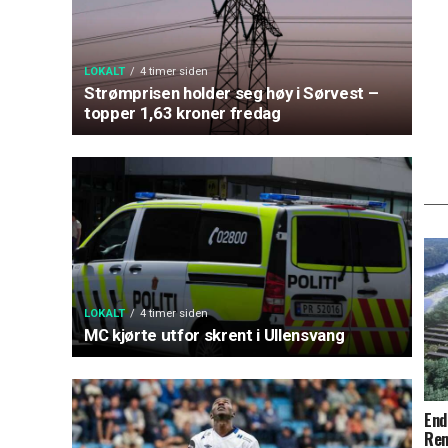
LOKALT
4 timer siden
Strømprisen holder seg høy i Sørvest –
topper 1,63 kroner fredag
LOKALT
4 timer siden
MC kjørte utfor skrent i Ullensvang
End
Rem