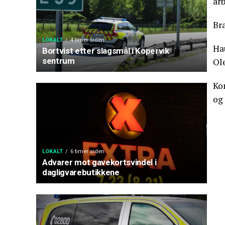
ar
Br
LOKALT
4 timer siden
Ha
Bortvist etter slagsmål i Kopervik
sentrum
Ol
Ko
og
LOKALT
6 timer siden
Advarer mot gavekortsvindel i
dagligvarebutikkene