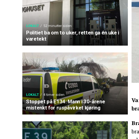
LOKALT
52 minutter siden
Politiet ba om to uker, retten ga én uke i
varetekt
LOKALT
4 timer siden
Va
Stoppet på E134: Mann i 30-årene
mistenkt for ruspåvirket kjøring
br
Br
bra