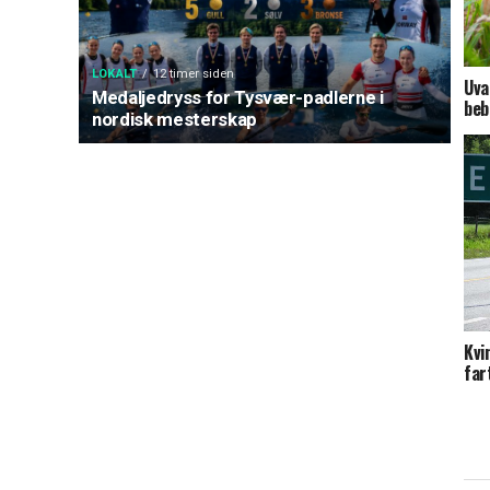
LOKALT
12 timer siden
Uva
Medaljedryss for Tysvær-padlerne i
beb
nordisk mesterskap
Kvi
far