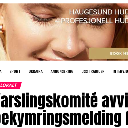
A
SPORT
UKRAINA
ANNONSERING
OSS I RADIOEN
INTERVJU
LOKALT
arslingskomité avv
bekymringsmelding f