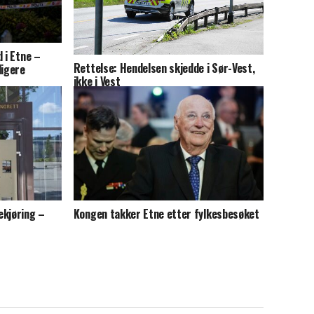
 i Etne –
Rettelse: Hendelsen skjedde i Sør-Vest,
igere
ikke i Vest
ekjøring –
Kongen takker Etne etter fylkesbesøket