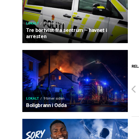
LOKALT
8 timer siden
Tre bortvist fra sentrum – havnet i
arresten
REL
LOKALT
9 timer siden
Boligbrann i Odda