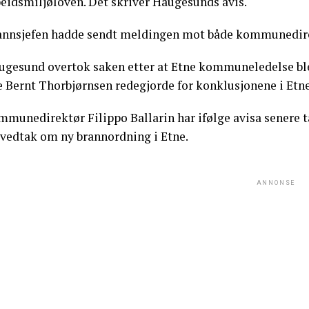
beidsmiljøloven. Det skriver Haugesunds avis.
annsjefen hadde sendt meldingen mot både kommunedirek
ugesund overtok saken etter at Etne kommuneledelse bl
e Bernt Thorbjørnsen redegjorde for konklusjonene i Etne
mmunedirektør Filippo Ballarin har ifølge avisa senere t
 vedtak om ny brannordning i Etne.
ANNONSE