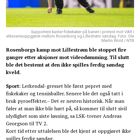
Supportere kaster fiskekaker på banen i protest mot VAR i
eliteserieoppgjøret mellom Rosenborg og Lillestrøm søndag. Foto: Ole
Martin Wold / NTB
Rosenborgs kamp mot Lillestrøm ble stoppet fire
ganger etter aksjoner mot videodømming. Til slutt
ble det bestemt at den ikke spilles ferdig søndag
kveld.
Sport
: Lerkendal-gresset ble først pepret med
fiskekaker og tennisballer. Senere ble det også tatt i
bruk pyroeffekter.– Det er nesten historisk. Når man
føler at man ikke blir hørt på, så kommer til slutt sivil
ulydighet som siste løsning, sa LSK-trener Andreas
Georgson til TV 2.
Kort tid etter uttalelsen ble det kjent at oppgjøret ikke
spilles ferdig søndag.