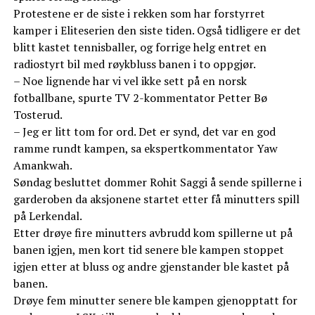
Protestene er de siste i rekken som har forstyrret
kamper i Eliteserien den siste tiden. Også tidligere er det
blitt kastet tennisballer, og forrige helg entret en
radiostyrt bil med røykbluss banen i to oppgjør.
– Noe lignende har vi vel ikke sett på en norsk
fotballbane, spurte TV 2-kommentator Petter Bø
Tosterud.
– Jeg er litt tom for ord. Det er synd, det var en god
ramme rundt kampen, sa ekspertkommentator Yaw
Amankwah.
Søndag besluttet dommer Rohit Saggi å sende spillerne i
garderoben da aksjonene startet etter få minutters spill
på Lerkendal.
Etter drøye fire minutters avbrudd kom spillerne ut på
banen igjen, men kort tid senere ble kampen stoppet
igjen etter at bluss og andre gjenstander ble kastet på
banen.
Drøye fem minutter senere ble kampen gjenopptatt for