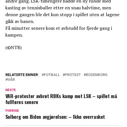
andre gang. LSK-tilhengere hadde en ny runde med
kasting av tennisballer etter en snau halvtime, men
denne gangen ble det kun stopp i spillet uten at lagene
gikk av banen.
Få minutter senere kom et avbrudd for fjerde gang i
kampen.
(©NTB)
RELATERTE EMNER:
FOTBALL
PROTEST
ROSENBORG
VÅR
NESTE
VAR-protester avbrøt RBKs kamp mot LSK – spillet må
fullføres senere
FORRIGE
Solberg om Biden avgjørelsen: – Ikke overrasket