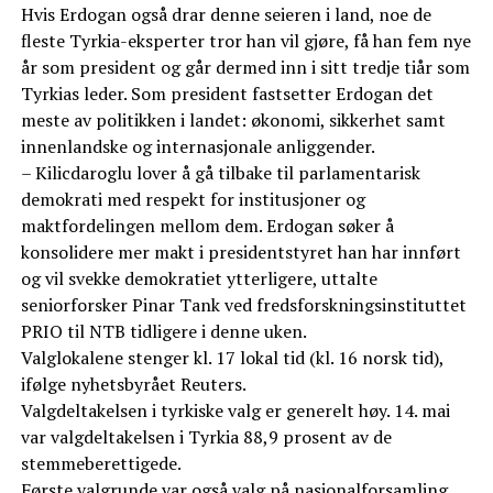
Hvis Erdogan også drar denne seieren i land, noe de
fleste Tyrkia-eksperter tror han vil gjøre, få han fem nye
år som president og går dermed inn i sitt tredje tiår som
Tyrkias leder. Som president fastsetter Erdogan det
meste av politikken i landet: økonomi, sikkerhet samt
innenlandske og internasjonale anliggender.
– Kilicdaroglu lover å gå tilbake til parlamentarisk
demokrati med respekt for institusjoner og
maktfordelingen mellom dem. Erdogan søker å
konsolidere mer makt i presidentstyret han har innført
og vil svekke demokratiet ytterligere, uttalte
seniorforsker Pinar Tank ved fredsforskningsinstituttet
PRIO til NTB tidligere i denne uken.
Valglokalene stenger kl. 17 lokal tid (kl. 16 norsk tid),
ifølge nyhetsbyrået Reuters.
Valgdeltakelsen i tyrkiske valg er generelt høy. 14. mai
var valgdeltakelsen i Tyrkia 88,9 prosent av de
stemmeberettigede.
Første valgrunde var også valg på nasjonalforsamling.