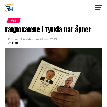
NTB
Valglokalene i Tyrkia har åpnet
Publisert
3 år siden
den
28. mai 2023
Av
NTB