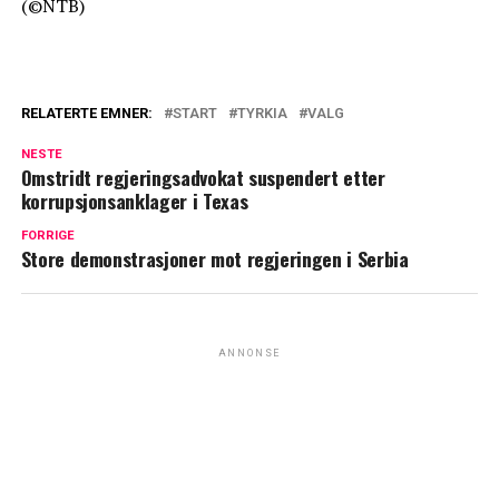
(©NTB)
RELATERTE EMNER:
START
TYRKIA
VALG
NESTE
Omstridt regjeringsadvokat suspendert etter
korrupsjonsanklager i Texas
FORRIGE
Store demonstrasjoner mot regjeringen i Serbia
ANNONSE