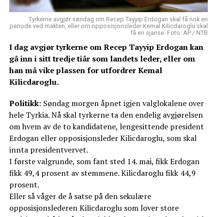
Tyrkerne avgjør søndag om Recep Tayyip Erdogan skal få nok en
periode ved makten, eller om opposisjonsleder Kemal Kilicdaroglu skal
få en sjanse. Foto: AP / NTB
I dag avgjør tyrkerne om Recep Tayyip Erdogan kan
gå inn i sitt tredje tiår som landets leder, eller om
han må vike plassen for utfordrer Kemal
Kilicdaroglu.
Politikk
: Søndag morgen åpnet igjen valglokalene over
hele Tyrkia. Nå skal tyrkerne ta den endelig avgjørelsen
om hvem av de to kandidatene, lengesittende president
Erdogan eller opposisjonsleder Kilicdaroglu, som skal
innta presidentvervet.
I første valgrunde, som fant sted 14. mai, fikk Erdogan
fikk 49,4 prosent av stemmene. Kilicdaroglu fikk 44,9
prosent.
Eller så våger de å satse på den sekulære
opposisjonslederen Kilicdaroglu som lover store