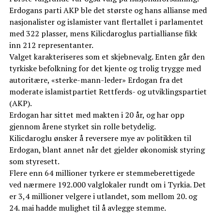
Erdogans parti AKP ble det største og hans allianse med
nasjonalister og islamister vant flertallet i parlamentet
med 322 plasser, mens Kilicdaroglus partiallianse fikk
inn 212 representanter.
Valget karakteriseres som et skjebnevalg. Enten går den
tyrkiske befolkning for det kjente og trolig trygge med
autoritære, «sterke-mann-leder» Erdogan fra det
moderate islamistpartiet Rettferds- og utviklingspartiet
(AKP).
Erdogan har sittet med makten i 20 år, og har opp
gjennom årene styrket sin rolle betydelig.
Kilicdaroglu ønsker å reversere mye av politikken til
Erdogan, blant annet når det gjelder økonomisk styring
som styresett.
Flere enn 64 millioner tyrkere er stemmeberettigede
ved nærmere 192.000 valglokaler rundt om i Tyrkia. Det
er 3,4 millioner velgere i utlandet, som mellom 20. og
24. mai hadde mulighet til å avlegge stemme.