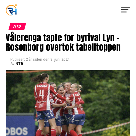
NTB
Vålerenga tapte for byrival Lyn –
Rosenborg overtok tabelltoppen
Publisert
2 år siden
den
8. juni 2024
Av
NTB