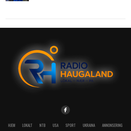
HJEM
LOKALT
NTB
USA
SPORT
UKRAINA
ANNONSERING