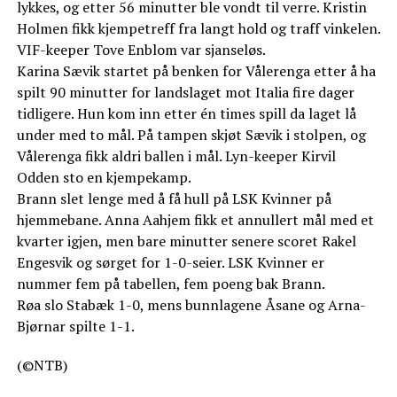
lykkes, og etter 56 minutter ble vondt til verre. Kristin
Holmen fikk kjempetreff fra langt hold og traff vinkelen.
VIF-keeper Tove Enblom var sjanseløs.
Karina Sævik startet på benken for Vålerenga etter å ha
spilt 90 minutter for landslaget mot Italia fire dager
tidligere. Hun kom inn etter én times spill da laget lå
under med to mål. På tampen skjøt Sævik i stolpen, og
Vålerenga fikk aldri ballen i mål. Lyn-keeper Kirvil
Odden sto en kjempekamp.
Brann slet lenge med å få hull på LSK Kvinner på
hjemmebane. Anna Aahjem fikk et annullert mål med et
kvarter igjen, men bare minutter senere scoret Rakel
Engesvik og sørget for 1-0-seier. LSK Kvinner er
nummer fem på tabellen, fem poeng bak Brann.
Røa slo Stabæk 1-0, mens bunnlagene Åsane og Arna-
Bjørnar spilte 1-1.
(©NTB)