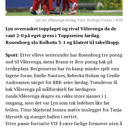
Lyn slo Vålerenga lørdag. Foto: Rodrigo Freitas / NTB
Lyn overrasket topplaget og rival Vålerenga da de
vant 2-0 på eget gress i Toppserien lørdag.
Rosenborg slo Kolbotn 3-1 og klatret til tabelltopp.
Sport
: Etter elleve serierunder har Rosenborg tre poeng
ned til Vålerenga, mens Brann
er åtte poeng bak på
tredjeplass. Bergenserne har én kamp mindre spilt enn
lagene foran. Emilie Nautnes, Rebecka Holum og Cesilie
Andreassen sørget for RBK-seier lørdag. Trønderne lå
bak Vålerenga på målforskjell før lørdagens
runde.Vålerenga skapte en rekke store sjanser i 1.
omgang, men det var Lyn som tok ledelsen like før
hvilen. Trine Skjelstad Jensen møtte innlegget fra Tanja
Myrseth og stanget ballen i nettet.
Etter pause fortsatte VIF å være farlige fremover uten å