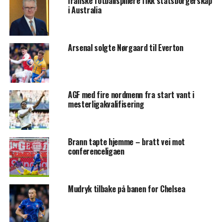
Iranske fotballspillere fikk statsborgerskap
i Australia
Arsenal solgte Nørgaard til Everton
AGF med fire nordmenn fra start vant i
mesterligakvalifisering
Brann tapte hjemme – bratt vei mot
conferenceligaen
Mudryk tilbake på banen for Chelsea