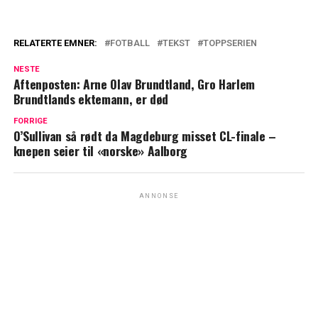
RELATERTE EMNER:
FOTBALL
TEKST
TOPPSERIEN
NESTE
Aftenposten: Arne Olav Brundtland, Gro Harlem
Brundtlands ektemann, er død
FORRIGE
O’Sullivan så rødt da Magdeburg misset CL-finale –
knepen seier til «norske» Aalborg
ANNONSE