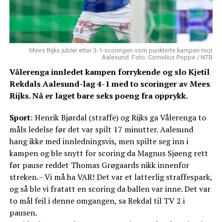
Mees Rijks jubler etter 3-1-scoringen som punkterte kampen mot
Aalesund. Foto: Cornelius Poppe / NTB
Vålerenga innledet kampen forrykende og slo Kjetil
Rekdals Aalesund-lag 4-1 med to scoringer av Mees
Rijks. Nå er laget bare seks poeng fra opprykk.
Sport
: Henrik Bjørdal (straffe) og Rijks ga Vålerenga to
måls ledelse før det var spilt 17 minutter. Aalesund
hang ikke med innledningsvis, men spilte seg inn i
kampen og ble snytt for scoring da Magnus Sjøeng rett
før pause reddet Thomas Grøgaards nikk innenfor
streken.– Vi må ha VAR! Det var et latterlig straffespark,
og så ble vi fratatt en scoring da ballen var inne. Det var
to mål feil i denne omgangen, sa Rekdal til TV 2 i
pausen.