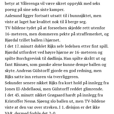
betyr at Vålerenga vil være sikret opprykk med seks
poeng på sine seks siste kamper.
Aalesund ligger fortsatt utsatt til i bunnsjiktet, men
viste at laget har kvalitet nok til å berge seg.
TV-bildene tydet på at forseelsen skjedde rett utenfor
16-meteren, men dommeren pekte på straffemerket, og
Bjørdal trillet ballen i hjørnet.
I det 17. minutt doblet Rijks selv ledelsen etter fint spill.
Bjørdal utfordret ved høyre hjørne av 16-meteren og
spilte Borchgrevink til dødlinja. Han spilte skrått ut og
fant Riisnæs, som ganske alene kunne dempe ballen og
skyte. Andreas Gülstorff gjorde en god redning, men
Rijks satte inn returen via tverrliggeren.
Sekunder senere nikket Rijks fra kort hold på innlegg fra
Jones El-Abdellaoui, men Gülstorff reddet glimrende.
I det 43. minutt nikket Grøgaard hardt på innlegg fra
Kristoffer Nessø. Sjøeng slo ballen ut, men TV-bildene
viste at den var over streken. I 1. divisjon er det ikke
VAR, dermed forble det 2-0.