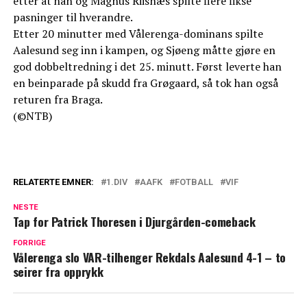
etter at han og Magnus Riisnæs spilte flere fikse
pasninger til hverandre.
Etter 20 minutter med Vålerenga-dominans spilte
Aalesund seg inn i kampen, og Sjøeng måtte gjøre en
god dobbeltredning i det 25. minutt. Først leverte han
en beinparade på skudd fra Grøgaard, så tok han også
returen fra Braga.
(©NTB)
RELATERTE EMNER:
1.DIV
AAFK
FOTBALL
VIF
NESTE
Tap for Patrick Thoresen i Djurgården-comeback
FORRIGE
Vålerenga slo VAR-tilhenger Rekdals Aalesund 4-1 – to
seirer fra opprykk