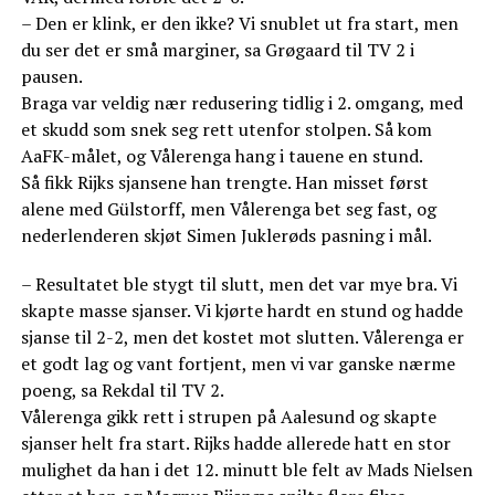
– Den er klink, er den ikke? Vi snublet ut fra start, men
du ser det er små marginer, sa Grøgaard til TV 2 i
pausen.
Braga var veldig nær redusering tidlig i 2. omgang, med
et skudd som snek seg rett utenfor stolpen. Så kom
AaFK-målet, og Vålerenga hang i tauene en stund.
Så fikk Rijks sjansene han trengte. Han misset først
alene med Gülstorff, men Vålerenga bet seg fast, og
nederlenderen skjøt Simen Juklerøds pasning i mål.
– Resultatet ble stygt til slutt, men det var mye bra. Vi
skapte masse sjanser. Vi kjørte hardt en stund og hadde
sjanse til 2-2, men det kostet mot slutten. Vålerenga er
et godt lag og vant fortjent, men vi var ganske nærme
poeng, sa Rekdal til TV 2.
Vålerenga gikk rett i strupen på Aalesund og skapte
sjanser helt fra start. Rijks hadde allerede hatt en stor
mulighet da han i det 12. minutt ble felt av Mads Nielsen