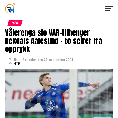
NTB
Vålerenga slo VAR-tilhenger
Rekdals Aalesund – to seirer fra
opprykk
Publisert
2 år siden
den
24. september 2024
Av
NTB