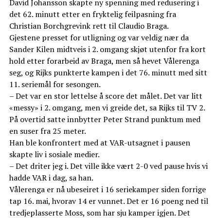
David Johansson skapte ny spenning med redusering i
det 62. minutt etter en fryktelig feilpasning fra
Christian Borchgrevink rett til Claudio Braga.
Gjestene presset for utligning og var veldig nær da
Sander Kilen midtveis i 2. omgang skjøt utenfor fra kort
hold etter forarbeid av Braga, men så hevet Vålerenga
seg, og Rijks punkterte kampen i det 76. minutt med sitt
11. seriemål for sesongen.
– Det var en stor lettelse å score det målet. Det var litt
«messy» i 2. omgang, men vi greide det, sa Rijks til TV 2.
På overtid satte innbytter Peter Strand punktum med
en suser fra 25 meter.
Han ble konfrontert med at VAR-utsagnet i pausen
skapte liv i sosiale medier.
– Det driter jeg i. Det ville ikke vært 2-0 ved pause hvis vi
hadde VAR i dag, sa han.
Vålerenga er nå ubeseiret i 16 seriekamper siden forrige
tap 16. mai, hvorav 14 er vunnet. Det er 16 poeng ned til
tredjeplasserte Moss, som har sju kamper igjen. Det