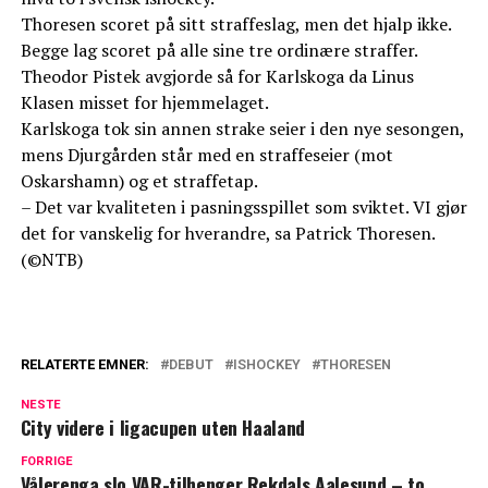
Thoresen scoret på sitt straffeslag, men det hjalp ikke.
Begge lag scoret på alle sine tre ordinære straffer.
Theodor Pistek avgjorde så for Karlskoga da Linus
Klasen misset for hjemmelaget.
Karlskoga tok sin annen strake seier i den nye sesongen,
mens Djurgården står med en straffeseier (mot
Oskarshamn) og et straffetap.
– Det var kvaliteten i pasningsspillet som sviktet. VI gjør
det for vanskelig for hverandre, sa Patrick Thoresen.
(©NTB)
RELATERTE EMNER:
DEBUT
ISHOCKEY
THORESEN
NESTE
City videre i ligacupen uten Haaland
FORRIGE
Vålerenga slo VAR-tilhenger Rekdals Aalesund – to