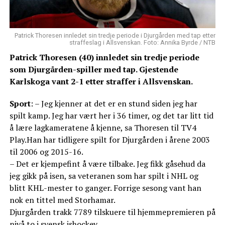
Patrick Thoresen innledet sin tredje periode i Djurgården med tap etter
straffeslag i Allsvenskan. Foto: Annika Byrde / NTB
Patrick Thoresen (40) innledet sin tredje periode
som Djurgården-spiller med tap. Gjestende
Karlskoga vant 2-1 etter straffer i Allsvenskan.
Sport
: – Jeg kjenner at det er en stund siden jeg har
spilt kamp. Jeg har vært her i 36 timer, og det tar litt tid
å lære lagkameratene å kjenne, sa Thoresen til TV4
Play.Han har tidligere spilt for Djurgården i årene 2003
til 2006 og 2015-16.
– Det er kjempefint å være tilbake. Jeg fikk gåsehud da
jeg gikk på isen, sa veteranen som har spilt i NHL og
blitt KHL-mester to ganger. Forrige sesong vant han
nok en tittel med Storhamar.
Djurgården trakk 7789 tilskuere til hjemmepremieren på
nivå to i svensk ishockey.