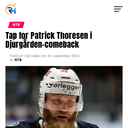
NTB
Tap for Patrick Thoresen i
Djurgården-comeback
Publisert
2 år siden
den
24. september 2024
Av
NTB