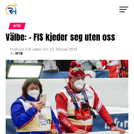
NTB
Välbe: – FIS kjeder seg uten oss
Publisert
3 år siden
den
22. februar 2023
Av
NTB