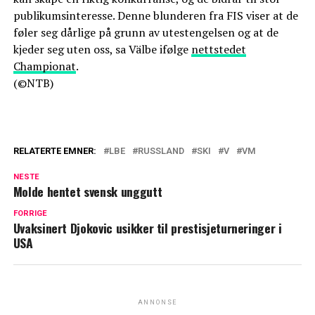
publikumsinteresse. Denne blunderen fra FIS viser at de
føler seg dårlige på grunn av utestengelsen og at de
kjeder seg uten oss, sa Välbe ifølge
nettstedet
Championat
.
(©NTB)
RELATERTE EMNER:
LBE
RUSSLAND
SKI
V
VM
NESTE
Molde hentet svensk unggutt
FORRIGE
Uvaksinert Djokovic usikker til prestisjeturneringer i
USA
ANNONSE