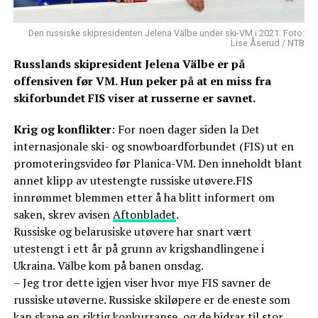
Den russiske skipresidenten Jelena Välbe under ski-VM i 2021. Foto:
Lise Åserud / NTB
Russlands skipresident Jelena Välbe er på
offensiven før VM. Hun peker på at en miss fra
skiforbundet FIS viser at russerne er savnet.
Krig og konflikter
: For noen dager siden la Det
internasjonale ski- og snowboardforbundet (FIS) ut en
promoteringsvideo før Planica-VM. Den inneholdt blant
annet klipp av utestengte russiske utøvere.FIS
innrømmet blemmen etter å ha blitt informert om
saken, skrev avisen
Aftonbladet
.
Russiske og belarusiske utøvere har snart vært
utestengt i ett år på grunn av krigshandlingene i
Ukraina. Välbe kom på banen onsdag.
– Jeg tror dette igjen viser hvor mye FIS savner de
russiske utøverne. Russiske skiløpere er de eneste som
kan skape en riktig konkurranse, og de bidrar til stor