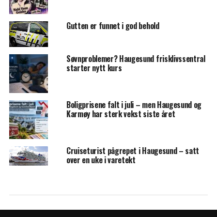
Gutten er funnet i god behold
Søvnproblemer? Haugesund frisklivssentral
starter nytt kurs
Boligprisene falt i juli – men Haugesund og
Karmøy har sterk vekst siste året
Cruiseturist pågrepet i Haugesund – satt
over en uke i varetekt