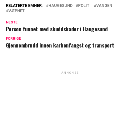
RELATERTE EMNER:
HAUGESUND
POLITI
VANGEN
VÆPNET
NESTE
Person funnet med skuddskader i Haugesund
FORRIGE
Gjennombrudd innen karbonfangst og transport
ANNONSE