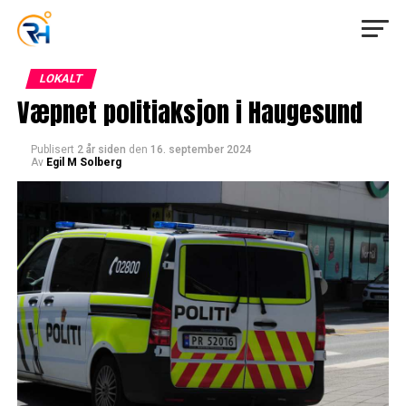
LOKALT
Væpnet politiaksjon i Haugesund
Publisert
2 år siden
den
16. september 2024
Av
Egil M Solberg