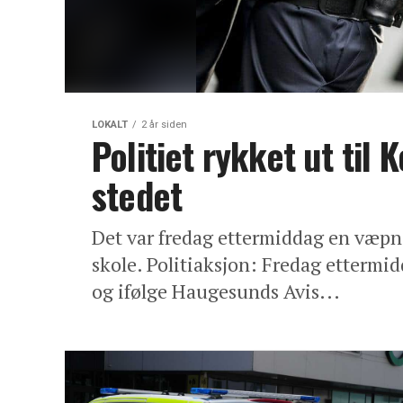
LOKALT
2 år siden
Politiet rykket ut til 
stedet
Det var fredag ettermiddag en væpne
skole. Politiaksjon: Fredag ettermidd
og ifølge Haugesunds Avis...