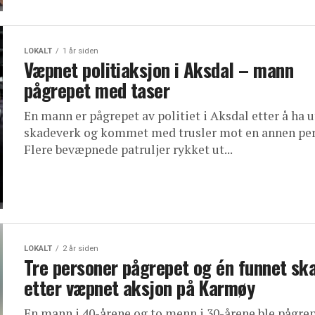
LOKALT
1 år siden
Væpnet politiaksjon i Aksdal – mann
pågrepet med taser
En mann er pågrepet av politiet i Aksdal etter å ha 
skadeverk og kommet med trusler mot en annen per
Flere bevæpnede patruljer rykket ut...
LOKALT
2 år siden
Tre personer pågrepet og én funnet sk
etter væpnet aksjon på Karmøy
En mann i 40-årene og to menn i 30-årene ble pågre