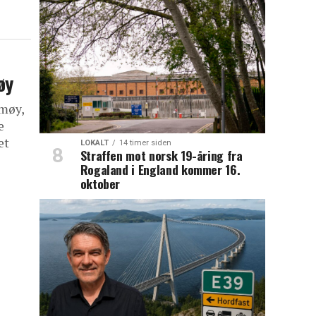
øy
rmøy,
e
et
LOKALT
14 timer siden
Straffen mot norsk 19-åring fra
Rogaland i England kommer 16.
oktober