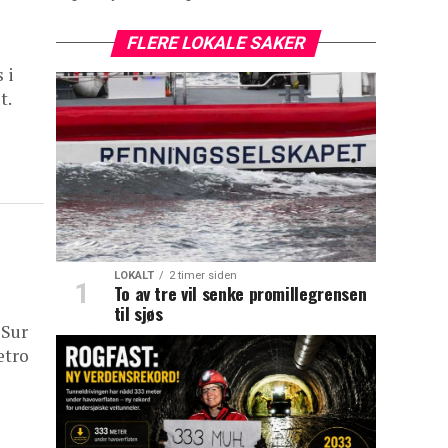
FLERE LOKALE SAKER
 i
t.
LOKALT
2 timer siden
To av tre vil senke promillegrensen
til sjøs
 Sur
etro