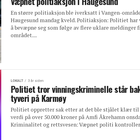
Væpnet politiaksjon i Haugesund
En større politiaksjon ble iverksatt i Vangen-område
Haugesund mandag kveld. Politiaksjon: Politiet har 
å bevæpne seg som følge av flere uklare meldinger f
området....
LOKALT
3 år siden
Politiet tror vinningskriminelle står ba
tyveri på Karmøy
Politiet oppretter sak etter at det ble stjålet klær til
verdi på over 50.000 kroner på Amfi Åkrehamn onsda
Kriminalitet og rettsvesen: Væpnet politi kontrollert