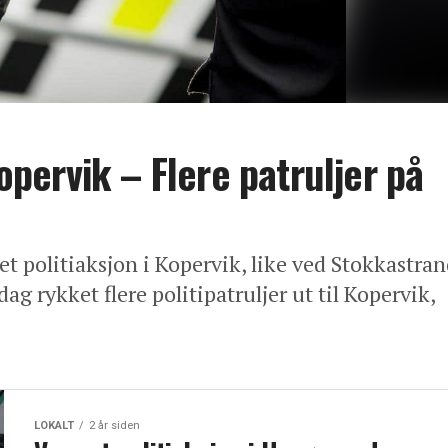
Kopervik – Flere patruljer på
t politiaksjon i Kopervik, like ved Stokkastra
ag rykket flere politipatruljer ut til Kopervik,
LOKALT
2 år siden