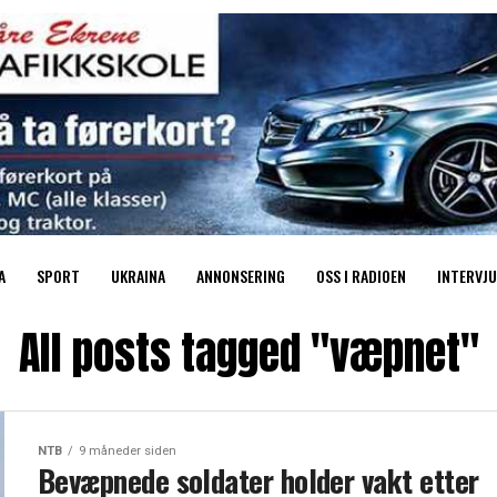
A
SPORT
UKRAINA
ANNONSERING
OSS I RADIOEN
INTERVJU
All posts tagged "væpnet"
NTB
9 måneder siden
Bevæpnede soldater holder vakt etter