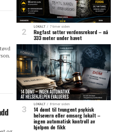
LOKALT
7 timer siden
Rogfast setter verdensrekord – nå
333 meter under havet
utøvd
son.
LOKALT
8 timer siden
14 dømt til tvungent psykisk
add
helsevern eller omsorg lokalt –
ingen automatisk kontroll av
hjelpen de fikk
pet og