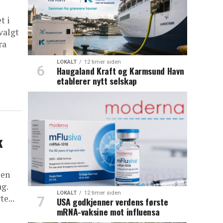
t i
valgt
ra
LOKALT
12 timer siden
Haugaland Kraft og Karmsund Havn
etablerer nytt selskap
k
 en
g.
LOKALT
12 timer siden
e...
USA godkjenner verdens første
mRNA-vaksine mot influensa