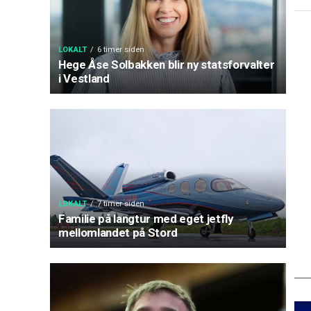
LOKALT
6 timer siden
Hege Åse Solbakken blir ny statsforvalter
i Vestland
LOKALT
7 timer siden
Familie på langtur med eget jetfly
mellomlandet på Stord