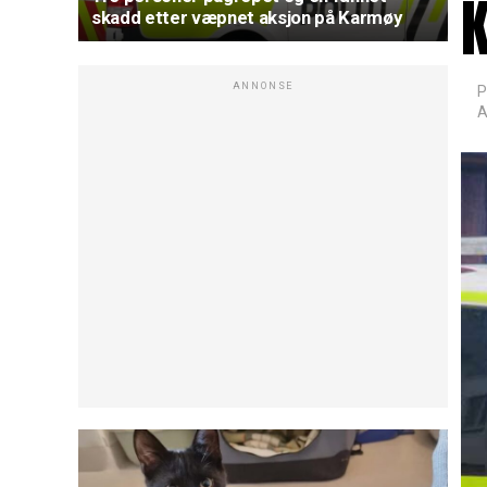
skadd etter væpnet aksjon på Karmøy
ANNONSE
P
A