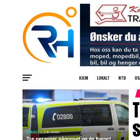
HJEM
LOKALT
NTB
US
T
LOKALT
2 år siden
Tre personer pågrepet og én funnet