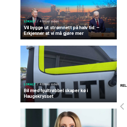
LOKALT
4 timer siden
Vil bygge ut strømnett på halv tid: –
Erkjenner at vi må gjøre mer
LOKALT
4 timer siden
REL
Bil med hjultrøbbel skaper kø i
Haugekrysset