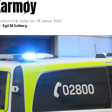
Karmøy
ublisert
2 år siden
den
18. januar 2025
v
Egil M Solberg