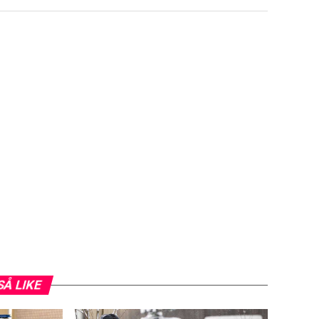
SÅ LIKE