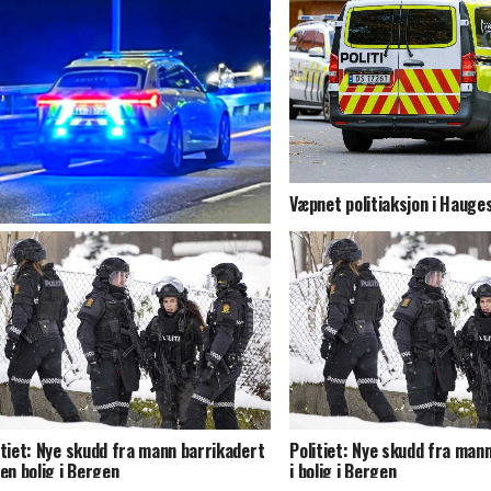
Væpnet politiaksjon i Haug
net politiaksjon mot bolig i
nnherad
itiet: Nye skudd fra mann barrikadert
Politiet: Nye skudd fra man
gen bolig i Bergen
i bolig i Bergen