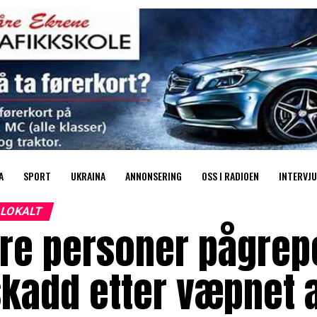
A
SPORT
UKRAINA
ANNONSERING
OSS I RADIOEN
INTERVJU
LOKALT
re personer pågrep
skadd etter væpnet 