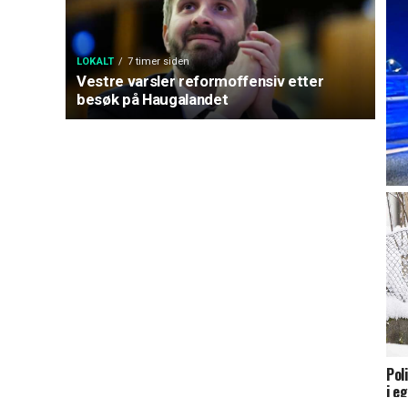
LOKALT
7 timer siden
Vestre varsler reformoffensiv etter
besøk på Haugalandet
Væp
Kvi
Pol
i e