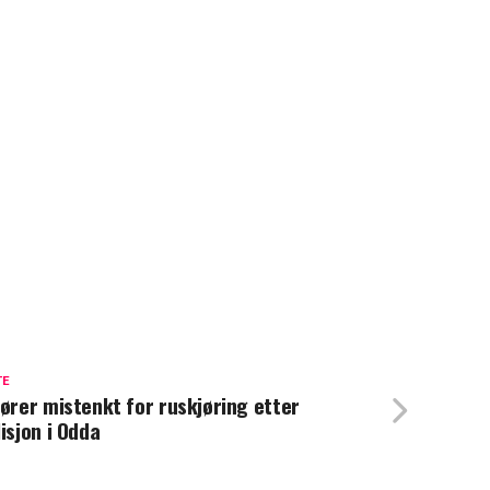
TE
fører mistenkt for ruskjøring etter
lisjon i Odda