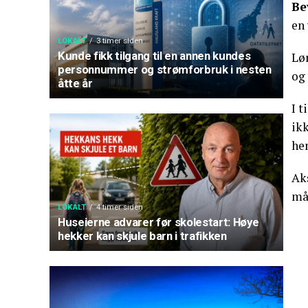
Be
en
LOKALT
3 timer siden
Kunde fikk tilgang til en annen kundes
Lør
personnummer og strømforbruk i nesten
og 
åtte år
I t
ik
hen
Aks
måt
LOKALT
4 timer siden
Huseierne advarer før skolestart: Høye
hekker kan skjule barn i trafikken