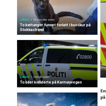
LOKALT
16 minutter siden
To kattunger funnet forlatt i busskur på
Stokkastrand
LOKALT
2 timer siden
To biler kolliderte på Karmøyvegen
En
på