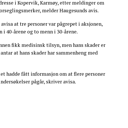
adresse i Kopervik, Karmøy, etter meldinger om
forseglingsmerker, melder Haugesunds avis.
visa at tre personer var pågrepet i aksjonen,
n i 40-årene og to menn i 30-årene.
annen fikk medisinsk tilsyn, men hans skader er
iet antar at hans skader har sammenheng med
iet hadde fått informasjon om at flere personer
ndersøkelser pågår, skriver avisa.