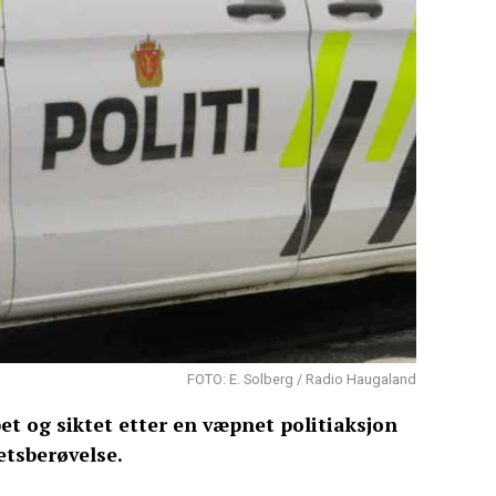
FOTO: E. Solberg / Radio Haugaland
t og siktet etter en væpnet politiaksjon
etsberøvelse.