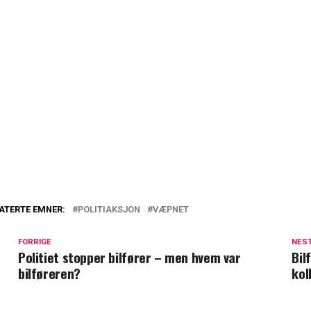
ATERTE EMNER:
POLITIAKSJON
VÆPNET
FORRIGE
NES
Politiet stopper bilfører – men hvem var
Bil
bilføreren?
kol