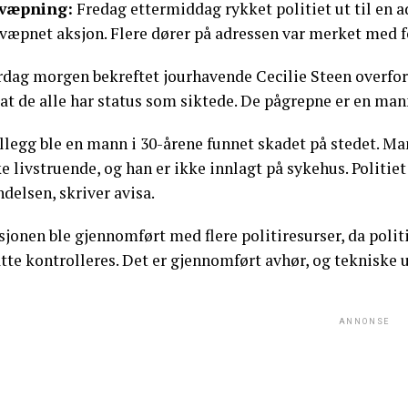
væpning:
Fredag ettermiddag rykket politiet ut til en 
 væpnet aksjon. Flere dører på adressen var merket med 
dag morgen bekreftet jourhavende Cecilie Steen overfor a
at de alle har status som siktede. De pågrepne er en man
illegg ble en mann i 30-årene funnet skadet på stedet. M
ke livstruende, og han er ikke innlagt på sykehus. Polit
delsen, skriver avisa.
jonen ble gjennomført med flere politiresurser, da polit
te kontrolleres. Det er gjennomført avhør, og tekniske u
ANNONSE