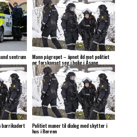
esund sentrum
Mann pågrepet – åpnet ild mot politiet
og forskanset seg i bolig i Åsane
n barrikadert
Politiet maner til dialog med skytter i
hus i Bergen