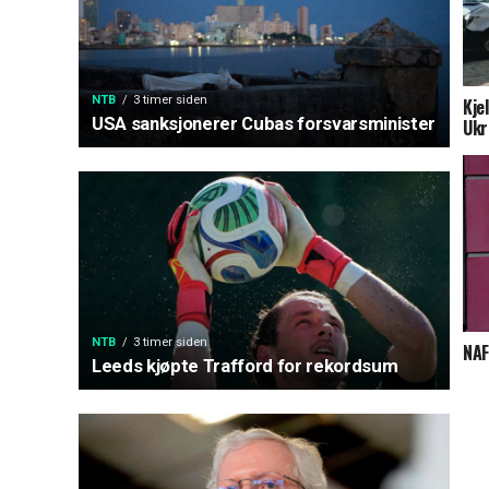
NTB
3 timer siden
Kje
USA sanksjonerer Cubas forsvarsminister
Ukr
NTB
3 timer siden
NAF
Leeds kjøpte Trafford for rekordsum