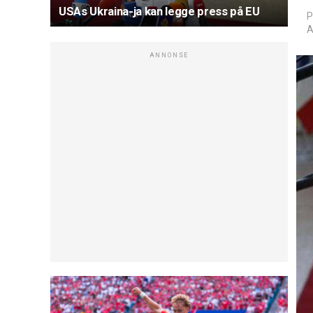
USAs Ukraina-ja kan legge press på EU
P
A
ANNONSE