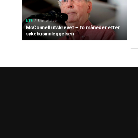
NTB
3 timer siden
McConnell utskrevet – to måneder etter
sykehusinnleggelsen