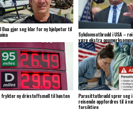
ll Bua gjør seg klar for ny hjelpetur til
Sykdomsutbrudd i USA – rei
aina
være ekstra oppmerksomm
 frykter ny drivstoffsmell til høsten
Parasittutbrudd sprer seg 
reisende oppfordres til å v
forsiktige