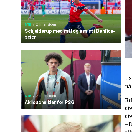
NTB
2 timer siden
Schjelderup med mål og assist i Benfica-
seier
US
på
NTB
2 timer siden
Kr
Akliouche klar for PSG
ut
ut
– 
all