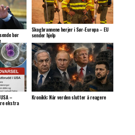
Skogbrannene herjer i Sør-Europa – EU
sende bør
sender hjelp
e
i USA –
Kronikk: Når verden slutter å reagere
ære ekstra