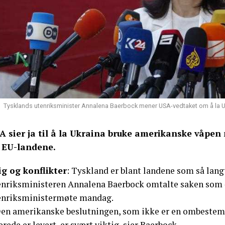
Tysklands utenriksminister Annalena Baerbock mener USA-vedtaket om å la Ukr
A sier ja til å la Ukraina bruke amerikanske våpen
 EU-landene.
ig og konflikter
: Tyskland er blant landene som så langt
enriksministeren Annalena Baerbock omtalte saken som «v
enriksministermøte mandag.
Den amerikanske beslutningen, som ikke er en ombestem
erede er levert, er svært viktig, sier Baerbock.