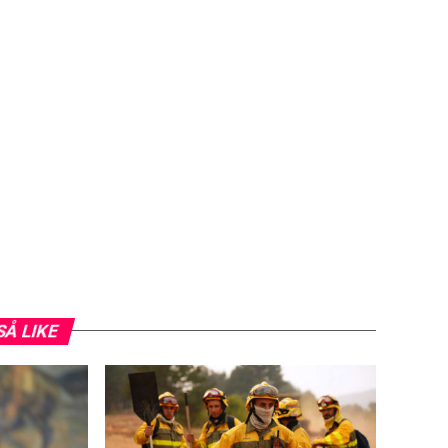
SÅ LIKE