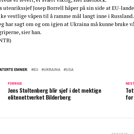
 utenrikssjef Josep Borrell håper på sin side at EU-land
ke vestlige våpen til å ramme mål langt inne i Russland.
eg har sagt om og om igjen at Ukraina må kunne bruke våp
riperne, sier han.
NTB)
ATERTE EMNER:
EU
UKRAINA
USA
FORRIGE
NES
Jens Stoltenberg blir sjef i det mektige
Tot
elitenettverket Bilderberg
for
ANNONSE