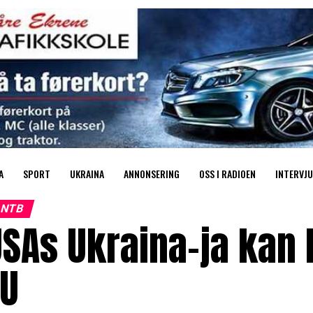
A
SPORT
UKRAINA
ANNONSERING
OSS I RADIOEN
INTERVJU
NTB
SAs Ukraina-ja kan 
EU