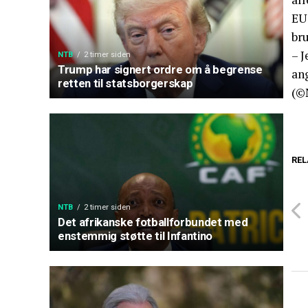
EUs
bru
– J
NTB
2 timer siden
Trump har signert ordre om å begrense
ang
retten til statsborgerskap
(©
REL
NTB
2 timer siden
Det afrikanske fotballforbundet med
enstemmig støtte til Infantino