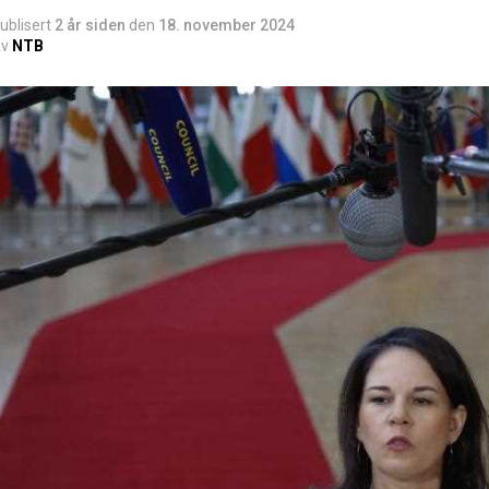
ublisert
2 år siden
den
18. november 2024
v
NTB