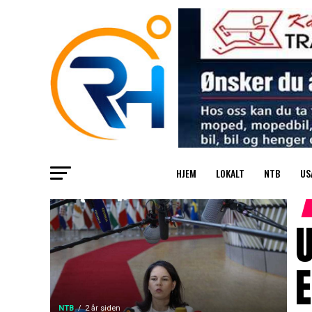
HJEM
LOKALT
NTB
US
U
NTB
2 år siden