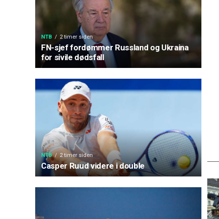
NTB
2 timer siden
FN-sjef fordømmer Russland og Ukraina
for sivile dødsfall
NTB
2 timer siden
Casper Ruud videre i double