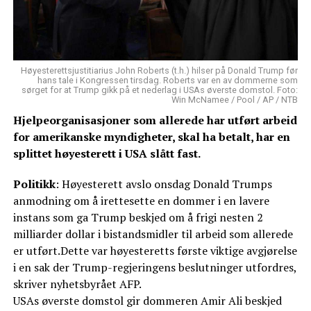
Høyesterettsjustitiarius John Roberts (t.h.) hilser på Donald Trump før
hans tale i Kongressen tirsdag. Roberts var en av dommerne som
sørget for at Trump gikk på et nederlag i USAs øverste domstol. Foto:
Win McNamee / Pool / AP / NTB
Hjelpeorganisasjoner som allerede har utført arbeid
for amerikanske myndigheter, skal ha betalt, har en
splittet høyesterett i USA slått fast.
Politikk
: Høyesterett avslo onsdag Donald Trumps
anmodning om å irettesette en dommer i en lavere
instans som ga Trump beskjed om å frigi nesten 2
milliarder dollar i bistandsmidler til arbeid som allerede
er utført.Dette var høyesteretts første viktige avgjørelse
i en sak der Trump-regjeringens beslutninger utfordres,
skriver nyhetsbyrået AFP.
USAs øverste domstol gir dommeren Amir Ali beskjed