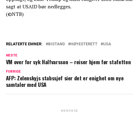
sagt at USAID bør nedlegges.
(©NTB)
RELATERTE EMNER:
BISTAND
HØYESTERETT
USA
NESTE
VM over for syk Halfvarsson – reiser hjem før stafetten
FORRIGE
AFP: Zelenskyjs stabssjef sier det er enighet om nye
samtaler med USA
ANNONSE