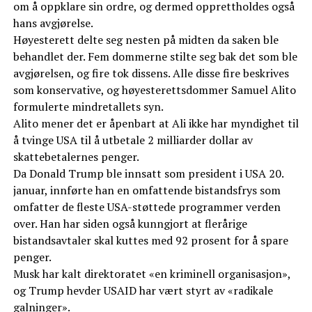
om å oppklare sin ordre, og dermed opprettholdes også
hans avgjørelse.
Høyesterett delte seg nesten på midten da saken ble
behandlet der. Fem dommerne stilte seg bak det som ble
avgjørelsen, og fire tok dissens. Alle disse fire beskrives
som konservative, og høyesterettsdommer Samuel Alito
formulerte mindretallets syn.
Alito mener det er åpenbart at Ali ikke har myndighet til
å tvinge USA til å utbetale 2 milliarder dollar av
skattebetalernes penger.
Da Donald Trump ble innsatt som president i USA 20.
januar, innførte han en omfattende bistandsfrys som
omfatter de fleste USA-støttede programmer verden
over. Han har siden også kunngjort at flerårige
bistandsavtaler skal kuttes med 92 prosent for å spare
penger.
Musk har kalt direktoratet «en kriminell organisasjon»,
og Trump hevder USAID har vært styrt av «radikale
galninger».