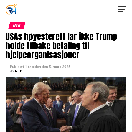
NTB
USAs høyesterett lar ikke Trump
holde tilbake betaling til
hjelpeorganisasjoner
Publisert
1 år siden
den
5. mars 2025
Av
NTB