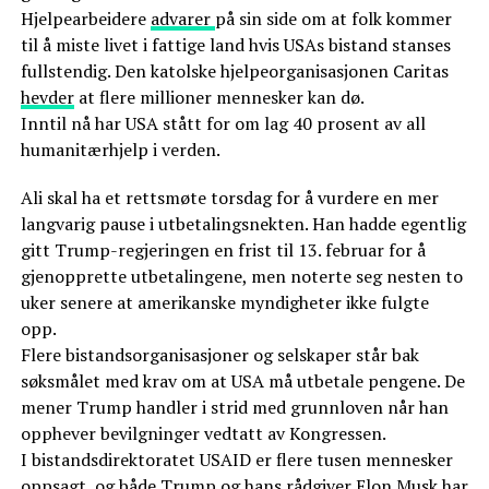
Hjelpearbeidere
advarer
på sin side om at folk kommer
til å miste livet i fattige land hvis USAs bistand stanses
fullstendig. Den katolske hjelpeorganisasjonen Caritas
hevder
at flere millioner mennesker kan dø.
Inntil nå har USA stått for om lag 40 prosent av all
humanitærhjelp i verden.
Ali skal ha et rettsmøte torsdag for å vurdere en mer
langvarig pause i utbetalingsnekten. Han hadde egentlig
gitt Trump-regjeringen en frist til 13. februar for å
gjenopprette utbetalingene, men noterte seg nesten to
uker senere at amerikanske myndigheter ikke fulgte
opp.
Flere bistandsorganisasjoner og selskaper står bak
søksmålet med krav om at USA må utbetale pengene. De
mener Trump handler i strid med grunnloven når han
opphever bevilgninger vedtatt av Kongressen.
I bistandsdirektoratet USAID er flere tusen mennesker
oppsagt, og både Trump og hans rådgiver Elon Musk har