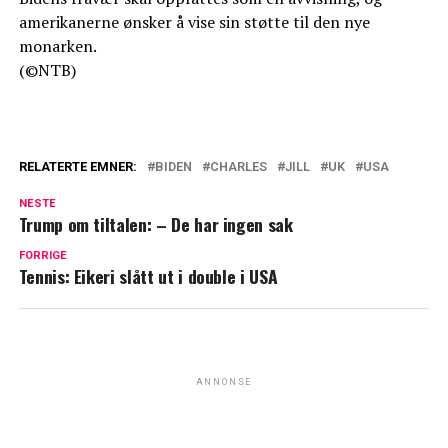
amerikanerne ønsker å vise sin støtte til den nye
monarken.
(©NTB)
RELATERTE EMNER:
BIDEN
CHARLES
JILL
UK
USA
NESTE
Trump om tiltalen: – De har ingen sak
FORRIGE
Tennis: Eikeri slått ut i double i USA
ANNONSE