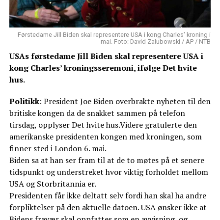
Førstedame Jill Biden skal representere USA i kong Charles' kroning i
mai. Foto: David Zalubowski / AP / NTB
USAs førstedame Jill Biden skal representere USA i
kong Charles’ kroningsseremoni, ifølge Det hvite
hus.
Politikk
: President Joe Biden overbrakte nyheten til den
britiske kongen da de snakket sammen på telefon
tirsdag, opplyser Det hvite hus.Videre gratulerte den
amerikanske presidenten kongen med kroningen, som
finner sted i London 6. mai.
Biden sa at han ser fram til at de to møtes på et senere
tidspunkt og understreket hvor viktig forholdet mellom
USA og Storbritannia er.
Presidenten får ikke deltatt selv fordi han skal ha andre
forpliktelser på den aktuelle datoen. USA ønsker ikke at
Bidens fravær skal oppfattes som en avvisning, og