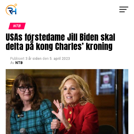
NTB
USAs førstedame Jill Biden skal
delta på kong Charles’ kroning
Publisert
3 år siden
den
5. april 2023
Av
NTB