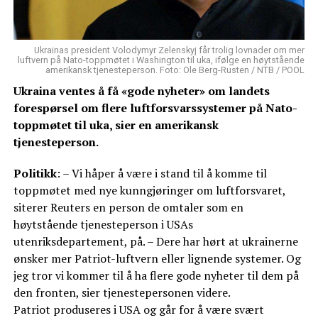
Ukrainas president Volodymyr Zelenskyj får trolig lovnader om mer
luftvern på Nato-toppmøtet i Washington til uka, ifølge en høytstående
amerikansk tjenesteperson. Foto: Ole Berg-Rusten / NTB / POOL
Ukraina ventes å få «gode nyheter» om landets
forespørsel om flere luftforsvarssystemer på Nato-
toppmøtet til uka, sier en amerikansk
tjenesteperson.
Politikk
: – Vi håper å være i stand til å komme til
toppmøtet med nye kunngjøringer om luftforsvaret,
siterer Reuters en person de omtaler som en
høytstående tjenesteperson i USAs
utenriksdepartement, på. – Dere har hørt at ukrainerne
ønsker mer Patriot-luftvern eller lignende systemer. Og
jeg tror vi kommer til å ha flere gode nyheter til dem på
den fronten, sier tjenestepersonen videre.
Patriot produseres i USA og går for å være svært