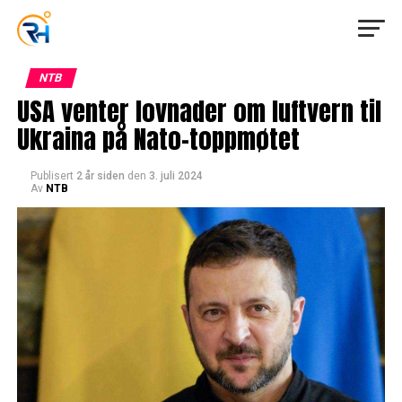
NTB
USA venter lovnader om luftvern til
Ukraina på Nato-toppmøtet
Publisert
2 år siden
den
3. juli 2024
Av
NTB