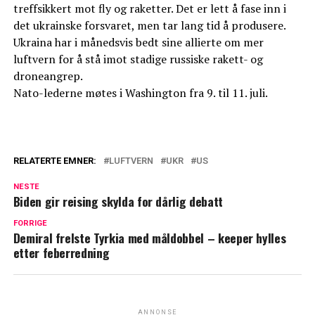
treffsikkert mot fly og raketter. Det er lett å fase inn i
det ukrainske forsvaret, men tar lang tid å produsere.
Ukraina har i månedsvis bedt sine allierte om mer
luftvern for å stå imot stadige russiske rakett- og
droneangrep.
Nato-lederne møtes i Washington fra 9. til 11. juli.
RELATERTE EMNER:
LUFTVERN
UKR
US
NESTE
Biden gir reising skylda for dårlig debatt
FORRIGE
Demiral frelste Tyrkia med måldobbel – keeper hylles
etter feberredning
ANNONSE