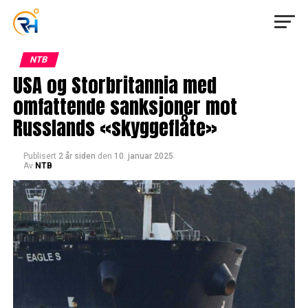
NTB
USA og Storbritannia med
omfattende sanksjoner mot
Russlands «skyggeflåte»
Publisert
2 år siden
den
10. januar 2025
Av
NTB