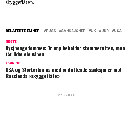
skyggeflåten.
RELATERTE EMNER:
RUSS
SANKSJONER
UK
UKR
USA
NESTE
Hysjpengedommen: Trump beholder stemmeretten, men
får ikke eie våpen
FORRIGE
USA og Storbritannia med omfattende sanksjoner mot
Russlands «skyggeflåte»
ANNONSE