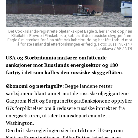
Det Cook Islands-registrerte oljetankskipet Eagle S, her ankret opp nær
Kilpilahti i Porvoo i Finskebukta, kobles til den russiske skyggeflåten.
Eagle S mistenkes for å ha stått bak kabelbrudd og har fått forbud mot
å forlate Finland til etterforskningen er ferdig. Foto: Jussi Nukari /
Lehtikuva / AP / NTB
USA og Storbritannia innfører omfattende
sanksjoner mot Russlands energisektor og 180
fartøy i det som kalles den russiske skyggeflåten.
Økonomi og næringsliv
: Begge landene retter
sanksjonene blant annet mot de russiske oljegigantene
Gazprom Neft og Surgutneftegas.Sanksjonene oppfyller
G7s forpliktelser om å redusere russiske inntekter fra
energisektoren, uttaler finansdepartementet i
Washington.
Den britiske regjeringen sier inntektene til Gazprom
Neft og Surgutneftegas «fyller Putins krigskasse og