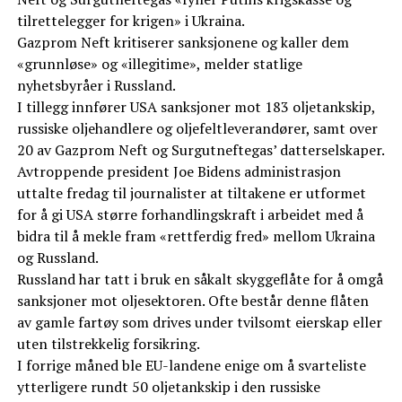
tilrettelegger for krigen» i Ukraina.
Gazprom Neft kritiserer sanksjonene og kaller dem
«grunnløse» og «illegitime», melder statlige
nyhetsbyråer i Russland.
I tillegg innfører USA sanksjoner mot 183 oljetankskip,
russiske oljehandlere og oljefeltleverandører, samt over
20 av Gazprom Neft og Surgutneftegas’ datterselskaper.
Avtroppende president Joe Bidens administrasjon
uttalte fredag til journalister at tiltakene er utformet
for å gi USA større forhandlingskraft i arbeidet med å
bidra til å mekle fram «rettferdig fred» mellom Ukraina
og Russland.
Russland har tatt i bruk en såkalt skyggeflåte for å omgå
sanksjoner mot oljesektoren. Ofte består denne flåten
av gamle fartøy som drives under tvilsomt eierskap eller
uten tilstrekkelig forsikring.
I forrige måned ble EU-landene enige om å svarteliste
ytterligere rundt 50 oljetankskip i den russiske