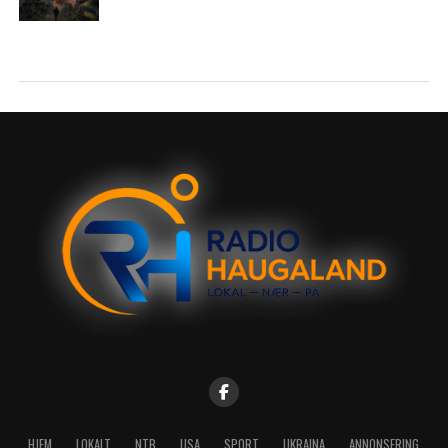
HJEM
LOKALT
NTB
USA
SPORT
UKRAINA
ANNONSERING