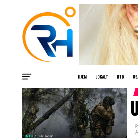
HJEM
LOKALT
NTB
US
U
P
A
NTB
3 år siden