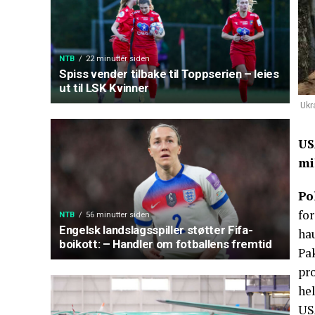
NTB
22 minutter siden
Spiss vender tilbake til Toppserien – leies
ut til LSK Kvinner
Ukr
US
mi
Po
fo
NTB
56 minutter siden
Engelsk landslagsspiller støtter Fifa-
hau
boikott: – Handler om fotballens fremtid
Pa
pro
hel
USA