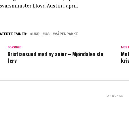
svarsminister Lloyd Austin i april.
ATERTE EMNER:
UKR
US
VÅPENPAKKE
FORRIGE
NES
Kristiansund med ny seier – Mjøndalen slo
Mol
Jerv
kri
ANNONSE