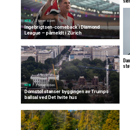
sie
NTB
2 timer siden
Ingebrigtsen-comeback i Diamond
League – påmeldt i Zürich
Dan
stø
NTB
3 timer siden
Domstol stanser byggingen av Trumps
ballsal ved Det hvite hus