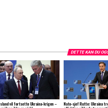
DETTE KAN DU OG
sland vil fortsette Ukraina-krigen –
Nato-sjef Rutte: Ukraina t