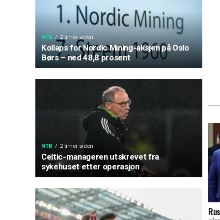
NTB
2 timer siden
Kollaps for Nordic Mining-aksjen på Oslo
Børs – ned 48,8 prosent
NTB
2 timer siden
Celtic-manageren utskrevet fra
sykehuset etter operasjon
Rus