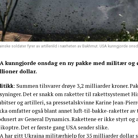
ainske soldater fyrer av artilleriild i nærheten av Bakhmut. USA kunngjorde onsd
A kunngjorde onsdag en ny pakke med militær og ø
llioner dollar.
litikk
: Summen tilsvarer drøye 3,2 milliarder kroner. P
rsyninger. Det er snakk om raketter til rakettsystemet H
bitser og artilleri, sa pressetalskvinne Karine Jean-Pierr
kka omfatter også blant annet luft-til-bakke-raketter av
dusert av General Dynamics. Rakettene er ikke styrt og avf
ikoptre. Det er første gang USA sender slike.
 har gitt Ukraina militærhjelp for 35 milliarder dollar 