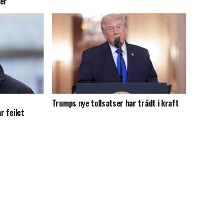
ier
Trumps nye tollsatser har trådt i kraft
r feilet