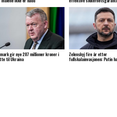
r målene ikke er nådd
effektive sikkerhetsgarant
mark gir nye 287 millioner kroner i
Zelenskyj fire år etter
tte til Ukraina
fullskalainvasjonen: Putin ha