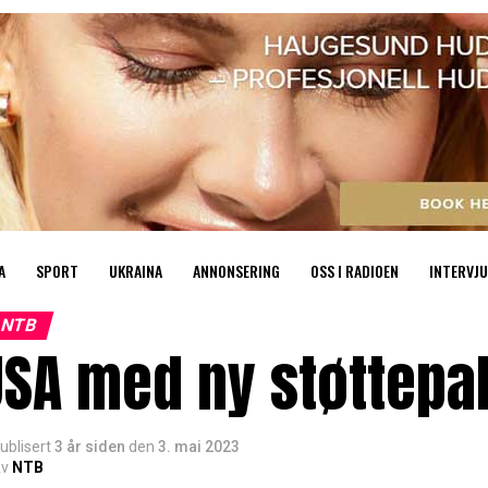
A
SPORT
UKRAINA
ANNONSERING
OSS I RADIOEN
INTERVJU
NTB
SA med ny støttepak
ublisert
3 år siden
den
3. mai 2023
v
NTB