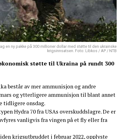
ag en ny pakke på 300 millioner dollar med støtte til den ukrainske
krigsinnsatsen. Foto: Libkos / AP / NTB
konomisk støtte til Ukraina på rundt 300
akka består av mer ammunisjon og andre
imars og ytterligere ammunisjon til blant annet
e tidligere onsdag.
 typen Hydra 70 fra USAs overskuddslagre. De er
yres vanligvis fra vingen på et fly eller fra
siden krigsutbruddet i februar 2022, opplyste