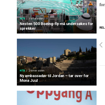
for
NTB
1 time siden
Nesten 500 Boeing-fly må undersøkes for
REL
sprekker
NTB
2 timer siden
Ny ambassadør til Jordan – tar over for
Mona Juul