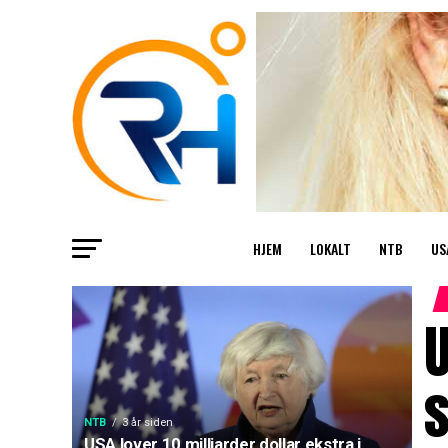
HJEM
LOKALT
NTB
US
U
s
NTB
3 år siden
USA lover 10 milliarder dollar ekstra i