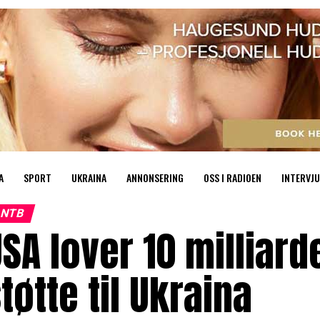
A
SPORT
UKRAINA
ANNONSERING
OSS I RADIOEN
INTERVJU
NTB
SA lover 10 milliarde
tøtte til Ukraina