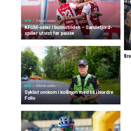
vær
NTB
2 timer siden
KFUM-seier i bunnstriden – Sandefjord-
spiller utvist før pause
Kro
NTB
3 timer siden
Syklist omkom i kollisjon med bil i Nordre
Follo