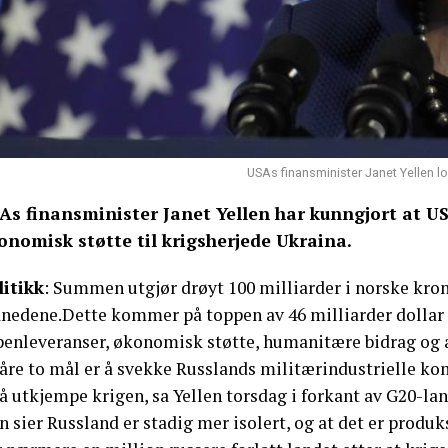
USAs finansminister Janet Yellen lo
As finansminister Janet Yellen har kunngjort at USA 
onomisk støtte til krigsherjede Ukraina.
litikk
: Summen utgjør drøyt 100 milliarder i norske krone
nedene.Dette kommer på toppen av 46 milliarder dollar 
penleveranser, økonomisk støtte, humanitære bidrag og 
Våre to mål er å svekke Russlands militærindustrielle k
 å utkjempe krigen, sa Yellen torsdag i forkant av G20-l
 sier Russland er stadig mer isolert, og at det er produks