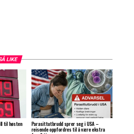
SÅ LIKE
l til høsten
Parasittutbrudd sprer seg i USA –
reisende oppfordres til å være ekstra