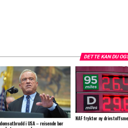
DETTE KAN DU OG
NAF frykter ny drivstoffsmel
domsutbrudd i USA – reisende bør