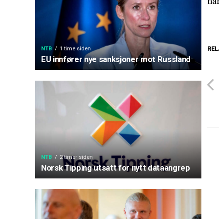
har
REL
NTB
1 time siden
EU innfører nye sanksjoner mot Russland
NTB
2 timer siden
Norsk Tipping utsatt for nytt dataangrep