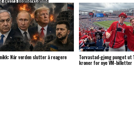
e ekstra oppmerksomme
nikk: Når verden slutter å reagere
Torvastad-gjeng punget ut 
kroner for nye VM-billetter