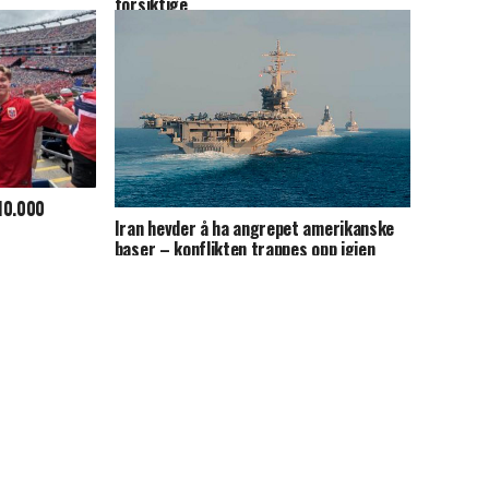
forsiktige
10.000
Iran hevder å ha angrepet amerikanske
baser – konflikten trappes opp igjen