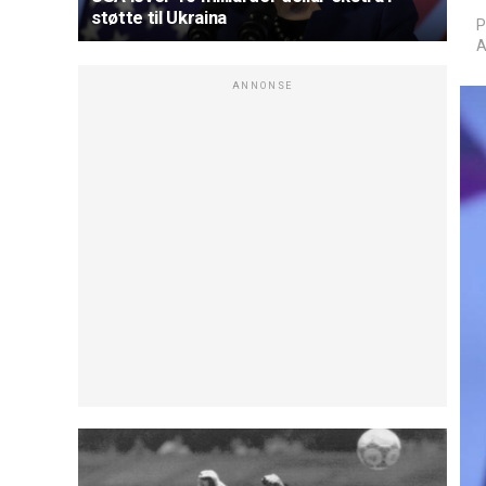
støtte til Ukraina
P
A
ANNONSE