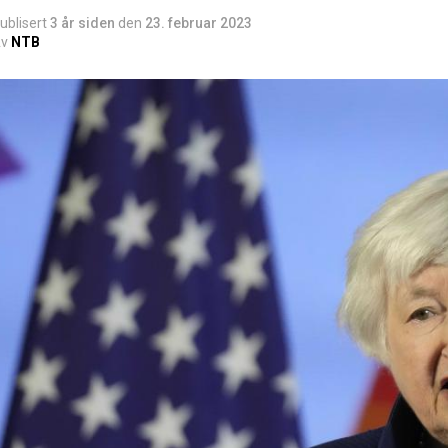
ublisert
3 år siden
den
23. februar 2023
v
NTB