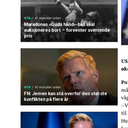
NTB
41 minutter siden
Maradonas «Guds hånd»-ball skal
auksjoneres bort – forventer svimlende
pris
US
øk
Po
NTB
41 minutter siden
må
FN: Jemen kan stå overfor den største
vå
konflikten på flere år
– 
til
Hun