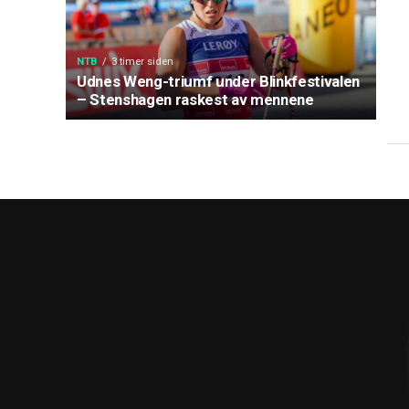
NTB
3 timer siden
Udnes Weng-triumf under Blinkfestivalen
– Stenshagen raskest av mennene