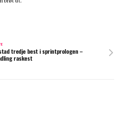
n brøt ut.
TE
stad tredje best i sprintprologen –
dling raskest