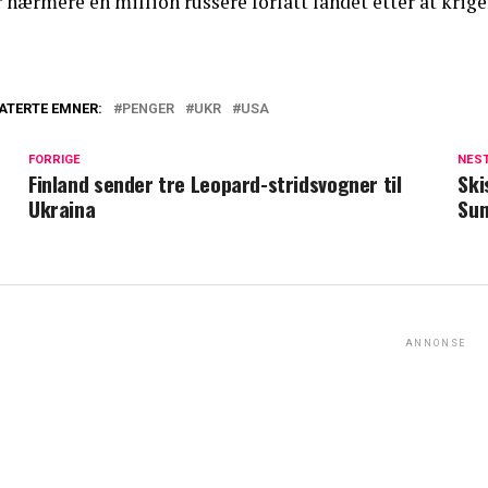
 nærmere en million russere forlatt landet etter at krige
ATERTE EMNER:
PENGER
UKR
USA
FORRIGE
NES
Finland sender tre Leopard-stridsvogner til
Ski
Ukraina
Sun
ANNONSE