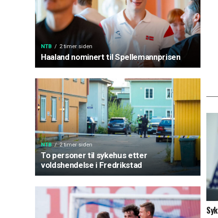
NTB
2 timer siden
Haaland nominert til Spellemannprisen
NTB
2 timer siden
To personer til sykehus etter
voldshendelse i Fredrikstad
Syk