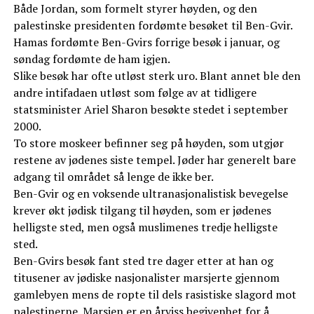
Både Jordan, som formelt styrer høyden, og den
palestinske presidenten fordømte besøket til Ben-Gvir.
Hamas fordømte Ben-Gvirs forrige besøk i januar, og
søndag fordømte de ham igjen.
Slike besøk har ofte utløst sterk uro. Blant annet ble den
andre intifadaen utløst som følge av at tidligere
statsminister Ariel Sharon besøkte stedet i september
2000.
To store moskeer befinner seg på høyden, som utgjør
restene av jødenes siste tempel. Jøder har generelt bare
adgang til området så lenge de ikke ber.
Ben-Gvir og en voksende ultranasjonalistisk bevegelse
krever økt jødisk tilgang til høyden, som er jødenes
helligste sted, men også muslimenes tredje helligste
sted.
Ben-Gvirs besøk fant sted tre dager etter at han og
titusener av jødiske nasjonalister marsjerte gjennom
gamlebyen mens de ropte til dels rasistiske slagord mot
palestinerne. Marsjen er en årviss begivenhet for å