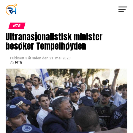
NTB
Ultranasjonalistisk minister
besøker Tempelhøyden
Publisert
3 år siden
den
21. mai 2023
Av
NTB