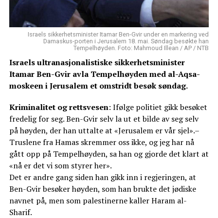
Israels sikkerhetsminister Itamar Ben-Gvir under en markering ved
Damaskus-porten i Jerusalem 18. mai. Søndag besøkte han
Tempelhøyden. Foto: Mahmoud Illean / AP / NTB
Israels ultranasjonalistiske sikkerhetsminister
Itamar Ben-Gvir avla Tempelhøyden med al-Aqsa-
moskeen i Jerusalem et omstridt besøk søndag.
Kriminalitet og rettsvesen
: Ifølge politiet gikk besøket
fredelig for seg. Ben-Gvir selv la ut et bilde av seg selv
på høyden, der han uttalte at «Jerusalem er vår sjel».–
Truslene fra Hamas skremmer oss ikke, og jeg har nå
gått opp på Tempelhøyden, sa han og gjorde det klart at
«nå er det vi som styrer her».
Det er andre gang siden han gikk inn i regjeringen, at
Ben-Gvir besøker høyden, som han brukte det jødiske
navnet på, men som palestinerne kaller Haram al-
Sharif.