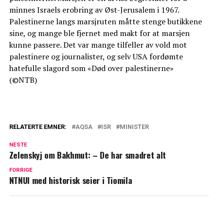
minnes Israels erobring av Øst-Jerusalem i 1967.
Palestinerne langs marsjruten måtte stenge butikkene
sine, og mange ble fjernet med makt for at marsjen
kunne passere. Det var mange tilfeller av vold mot
palestinere og journalister, og selv USA fordømte
hatefulle slagord som «Død over palestinerne»
(©NTB)
RELATERTE EMNER:
AQSA
ISR
MINISTER
NESTE
Zelenskyj om Bakhmut: – De har smadret alt
FORRIGE
NTNUI med historisk seier i Tiomila