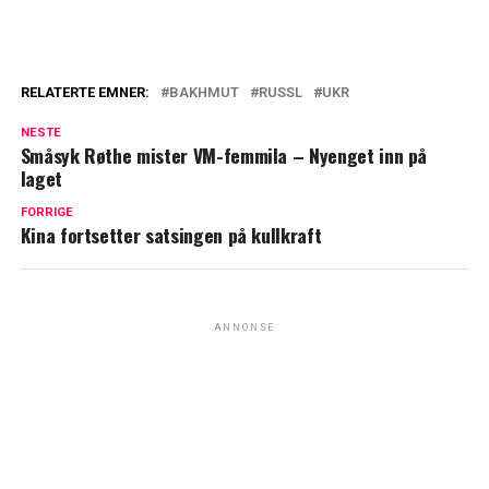
RELATERTE EMNER:
BAKHMUT
RUSSL
UKR
NESTE
Småsyk Røthe mister VM-femmila – Nyenget inn på
laget
FORRIGE
Kina fortsetter satsingen på kullkraft
ANNONSE