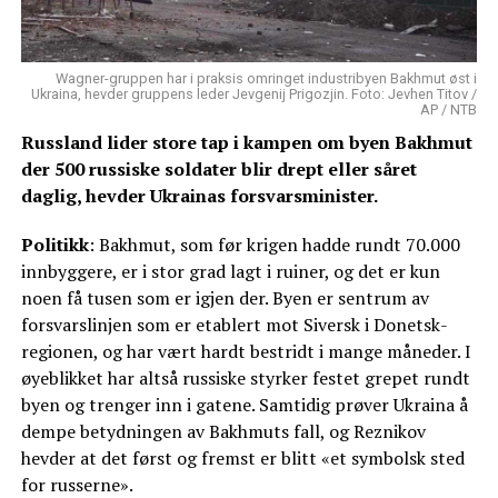
Wagner-gruppen har i praksis omringet industribyen Bakhmut øst i
Ukraina, hevder gruppens leder Jevgenij Prigozjin. Foto: Jevhen Titov /
AP / NTB
Russland lider store tap i kampen om byen Bakhmut
der 500 russiske soldater blir drept eller såret
daglig, hevder Ukrainas forsvarsminister.
Politikk
: Bakhmut, som før krigen hadde rundt 70.000
innbyggere, er i stor grad lagt i ruiner, og det er kun
noen få tusen som er igjen der. Byen er sentrum av
forsvarslinjen som er etablert mot Siversk i Donetsk-
regionen, og har vært hardt bestridt i mange måneder. I
øyeblikket har altså russiske styrker festet grepet rundt
byen og trenger inn i gatene. Samtidig prøver Ukraina å
dempe betydningen av Bakhmuts fall, og Reznikov
hevder at det først og fremst er blitt «et symbolsk sted
for russerne».