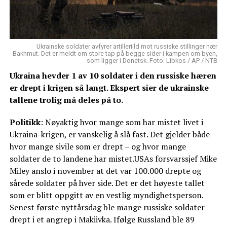
Ukrainske soldater avfyrer artilleriild mot russiske stillinger nær
Bakhmut. Det er meldt om store tap på begge sider i kampen om byen,
som ligger i Donetsk. Foto: Libkos / AP / NTB
Ukraina hevder 1 av 10 soldater i den russiske hæren
er drept i krigen så langt. Ekspert sier de ukrainske
tallene trolig må deles på to.
Politikk
: Nøyaktig hvor mange som har mistet livet i
Ukraina-krigen, er vanskelig å slå fast. Det gjelder både
hvor mange sivile som er drept – og hvor mange
soldater de to landene har mistet.USAs forsvarssjef Mike
Miley anslo i november at det var 100.000 drepte og
sårede soldater på hver side. Det er det høyeste tallet
som er blitt oppgitt av en vestlig myndighetsperson.
Senest første nyttårsdag ble mange russiske soldater
drept i et angrep i Makiivka. Ifølge Russland ble 89