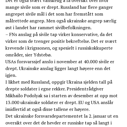
Det er også svært vanskelig å få oversikt over hvor
mange sivile som er drept. Russland har flere ganger
angrepet sivile mål i det som har fremstått som
målrettede angrep. Men også ukrainske angrep særlig
øst i landet har rammet sivilbefolkningen.
– FNs anslag på sivile tap virker konservative, da det
virker som de trenger positiv bekreftelse. Det er svært
krevende i krigssonen, og spesielt i russiskokkuperte
områder, sier Ydstebø.
USAs forsvarssjef anslo i november at 40.000 sivile er
drept. Ukrainske anslag ligger langt høyere enn det
igjen.
I likhet med Russland, oppgir Ukraina sjelden tall på
drepte soldater i egne rekker. Presidentrådgiver
Mikhailo Podolyak sa i starten av desember at opp mot
13.000 ukrainske soldater er drept. EU og USA anslår
imidlertid at også disse tallene er høyere.
Det ukrainske forsvarsdepartementet la 2. januar ut en
oversikt over det de hevder er russiske tap så langt i