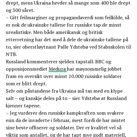
drept, mens Ukraina hevder så mange som 400 ble drept
og 300 såret.
– Gitt feilmarginer og propagandaverdi som feilkilde, så
er nok de ukrainske tallene for russiske tap de minst
urealistiske. Men både amerikansk og britisk
etterretning har det med å dele de ukrainske tallene på
to, sier oberstløytnant Palle Ydstebø ved Stabsskolen til
NTB.
Russland kommenterer sjelden tapstall. BBC og
opposisjonsmediet
Meduza
har møysommelig jobbet
fram en oversikt over minst 10.000 russiske soldater
som er blitt drept.
Selv om påstandene fra Ukraina må tas med en klype
salt – og kanskje deles på to – sier Ydstebø at Russland
kjenner tapene.
– Jeg vurderer den russiske kampkraften som svakere
enn da de invaderte i februar, mest fordi de har mistet
sine beste offiserer og soldater. Der er kvalitet vel så
viktig som antallet, og de har tapt mye godt materiell,