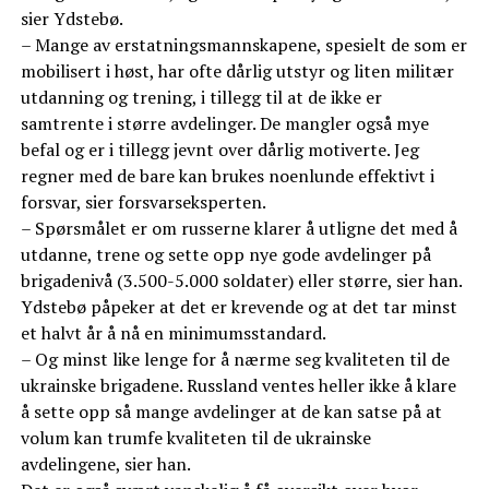
sier Ydstebø.
– Mange av erstatningsmannskapene, spesielt de som er
mobilisert i høst, har ofte dårlig utstyr og liten militær
utdanning og trening, i tillegg til at de ikke er
samtrente i større avdelinger. De mangler også mye
befal og er i tillegg jevnt over dårlig motiverte. Jeg
regner med de bare kan brukes noenlunde effektivt i
forsvar, sier forsvarseksperten.
– Spørsmålet er om russerne klarer å utligne det med å
utdanne, trene og sette opp nye gode avdelinger på
brigadenivå (3.500-5.000 soldater) eller større, sier han.
Ydstebø påpeker at det er krevende og at det tar minst
et halvt år å nå en minimumsstandard.
– Og minst like lenge for å nærme seg kvaliteten til de
ukrainske brigadene. Russland ventes heller ikke å klare
å sette opp så mange avdelinger at de kan satse på at
volum kan trumfe kvaliteten til de ukrainske
avdelingene, sier han.