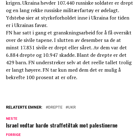
krigen. Ukraina hevder 107.440 russiske soldater er drept
og en lang rekke russiske militærfartøy er ødelagt.
Ydstebø sier at styrkeforholdet inne i Ukraina for tiden
er i Ukrainas favør.
FN har satt i gang et granskningsarbeid for å få oversikt
over de sivile tapene. I slutten av desember sa de at
minst 17.831 sivile er drept eller såret. Av dem var det
6.884 drepte og 10.947 skadde. Blant de drepte er det
429 barn. FN understreker selv at det reelle tallet trolig
er langt høyere. FN tar kun med dem det er mulig å
bekrefte 100 prosent at er ofre.
RELATERTE EMNER:
DREPTE
UKR
NESTE
Israel vedtar harde straffetiltak mot palestinerne
FORRIGE