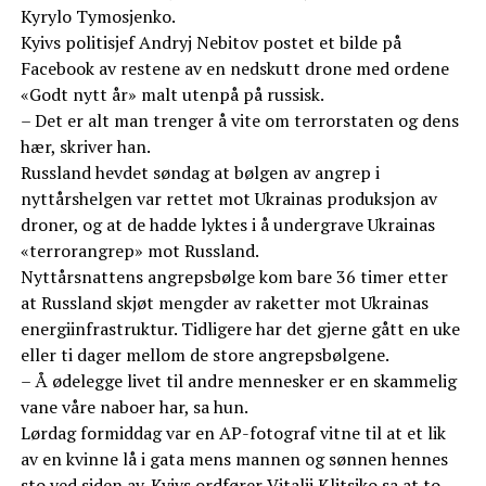
Kyrylo Tymosjenko.
Kyivs politisjef Andryj Nebitov postet et bilde på
Facebook av restene av en nedskutt drone med ordene
«Godt nytt år» malt utenpå på russisk.
– Det er alt man trenger å vite om terrorstaten og dens
hær, skriver han.
Russland hevdet søndag at bølgen av angrep i
nyttårshelgen var rettet mot Ukrainas produksjon av
droner, og at de hadde lyktes i å undergrave Ukrainas
«terrorangrep» mot Russland.
Nyttårsnattens angrepsbølge kom bare 36 timer etter
at Russland skjøt mengder av raketter mot Ukrainas
energiinfrastruktur. Tidligere har det gjerne gått en uke
eller ti dager mellom de store angrepsbølgene.
– Å ødelegge livet til andre mennesker er en skammelig
vane våre naboer har, sa hun.
Lørdag formiddag var en AP-fotograf vitne til at et lik
av en kvinne lå i gata mens mannen og sønnen hennes
sto ved siden av. Kyivs ordfører Vitalij Klitsjko sa at to