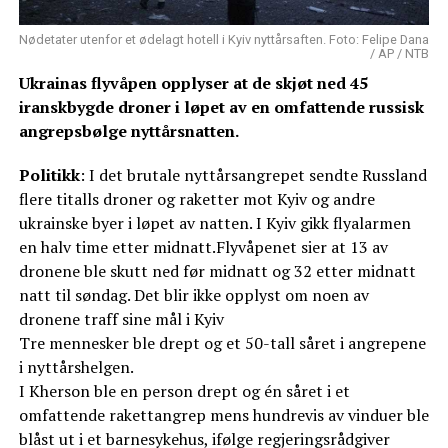
Nødetater utenfor et ødelagt hotell i Kyiv nyttårsaften. Foto: Felipe Dana
/ AP / NTB
Ukrainas flyvåpen opplyser at de skjøt ned 45
iranskbygde droner i løpet av en omfattende russisk
angrepsbølge nyttårsnatten.
Politikk
: I det brutale nyttårsangrepet sendte Russland
flere titalls droner og raketter mot Kyiv og andre
ukrainske byer i løpet av natten. I Kyiv gikk flyalarmen
en halv time etter midnatt.Flyvåpenet sier at 13 av
dronene ble skutt ned før midnatt og 32 etter midnatt
natt til søndag. Det blir ikke opplyst om noen av
dronene traff sine mål i Kyiv
Tre mennesker ble drept og et 50-tall såret i angrepene
i nyttårshelgen.
I Kherson ble en person drept og én såret i et
omfattende rakettangrep mens hundrevis av vinduer ble
blåst ut i et barnesykehus, ifølge regjeringsrådgiver