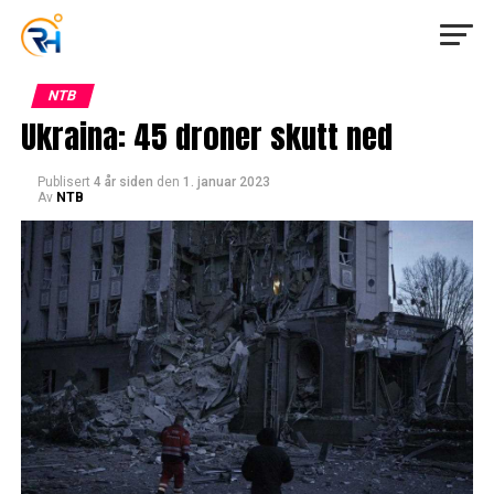
NTB
Ukraina: 45 droner skutt ned
Publisert
4 år siden
den
1. januar 2023
Av
NTB