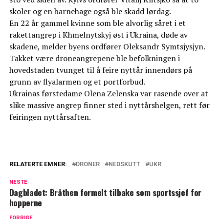
skoler og en barnehage også ble skadd lørdag.
En 22 år gammel kvinne som ble alvorlig såret i et
rakettangrep i Khmelnytskyj øst i Ukraina, døde av
skadene, melder byens ordfører Oleksandr Symtsjysjyn.
Takket være droneangrepene ble befolkningen i
hovedstaden tvunget til å feire nyttår innendørs på
grunn av flyalarmen og et portforbud.
Ukrainas førstedame Olena Zelenska var rasende over at
slike massive angrep finner sted i nyttårshelgen, rett før
feiringen nyttårsaften.
RELATERTE EMNER:
DRONER
NEDSKUTT
UKR
NESTE
Dagbladet: Bråthen formelt tilbake som sportssjef for
hopperne
FORRIGE