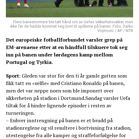
Flere banestormere ble tatt hånd om av Uefas sikkerhetsvakter, men
ikke før de hadde kommet seg bort til spillerne på banen. Foto: Darko
Vojinovic / AP / NTB
Det europeiske fotballforbundet varsler grep på
EM-arenaene etter at en håndfull tilskuere tok seg
inn på banen under lørdagens kamp mellom
Portugal og Tyrkia.
Sport
: Gleden var stor for den ti år gamle gutten som
fikk tatt en «selfie» med Cristiano Ronaldo på banen,
men det var neppe noen som ble imponert over
sikkerheten på stadion i Dortmund.Søndag varsler Uefa
tiltak for å hindre lignende episoder i resten av
turneringen.
– Enhver inntrengning på banen er et brudd på
stadionreglene og vil resultere i bortvisning fra stadion,
utestengelse fra alle kamper og straffeforfølgelse for