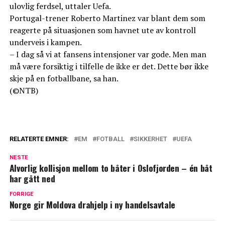
ulovlig ferdsel, uttaler Uefa.
Portugal-trener Roberto Martinez var blant dem som
reagerte på situasjonen som havnet ute av kontroll
underveis i kampen.
– I dag så vi at fansens intensjoner var gode. Men man
må være forsiktig i tilfelle de ikke er det. Dette bør ikke
skje på en fotballbane, sa han.
(©NTB)
RELATERTE EMNER:
EM
FOTBALL
SIKKERHET
UEFA
NESTE
Alvorlig kollisjon mellom to båter i Oslofjorden – én båt
har gått ned
FORRIGE
Norge gir Moldova drahjelp i ny handelsavtale