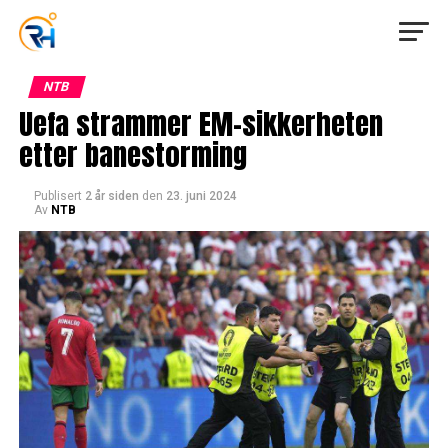
NTB
Uefa strammer EM-sikkerheten
etter banestorming
Publisert
2 år siden
den
23. juni 2024
Av
NTB