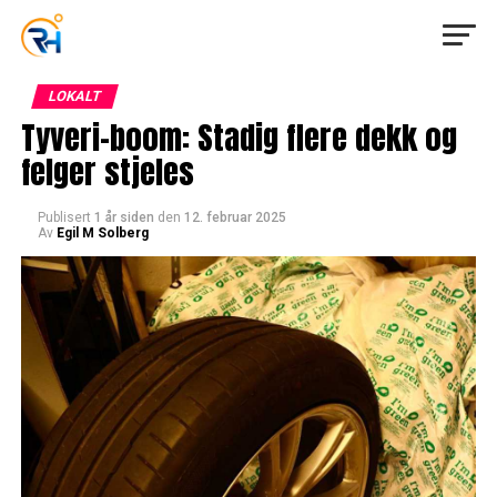
LOKALT
Tyveri-boom: Stadig flere dekk og
felger stjeles
Publisert
1 år siden
den
12. februar 2025
Av
Egil M Solberg