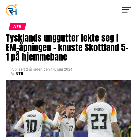
NTB
Tysklands unggutter lekte seg i
EM-åpningen – knuste Skottland 5-
1 på hjemmebane
Publisert
2 år siden
den
14. juni 2024
Av
NTB