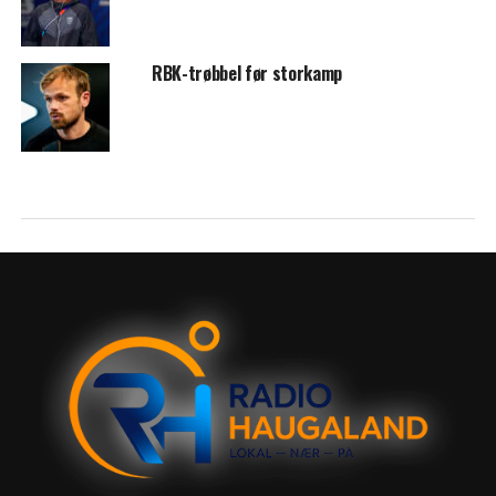
RBK-trøbbel før storkamp