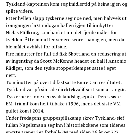
Tyskland-kapteinen kom seg imidlertid på beina igjen og
spilte videre.
Etter hvilen slapp tyskerne seg noe ned, men halvveis ut
i omgangen la Gündogan ballen igjen til innbytter
Niclas Füllkrug, som banket inn det fjerde målet for
kvelden. Åtte minutter senere scoret han igjen, men da
ble målet avblåst for offside.
Fire minutter før full tid fikk Skottland en redusering ut
av ingenting da Scott McKenna headet en ball i Antonio
Rüdiger, som den tyske stopperkjempet satte i eget
nett.
To minutter på overtid fastsatte Emre Can resultatet.
Tyskland var på sin side direktekvalifisert som arrangør.
Tyskerne er inne i en svak landslagsepoke. Deres siste
EM-triumf kom helt tilbake i 1996, mens det siste VM-
gullet kom i 2014.
Under fredagens gruppespillskamp skrev Tyskland-sjef
Julian Nagelsmann seg inn i historiebøkene som tidenes
yngste trener i et fotball-EM med siden 36 år og 327