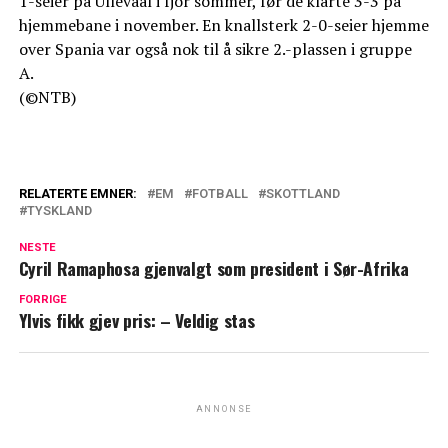
1-seier på Ullevaal i fjor sommer, før de klarte 3-3 på
hjemmebane i november. En knallsterk 2-0-seier hjemme
over Spania var også nok til å sikre 2.-plassen i gruppe
A.
(©NTB)
RELATERTE EMNER:
EM
FOTBALL
SKOTTLAND
TYSKLAND
NESTE
Cyril Ramaphosa gjenvalgt som president i Sør-Afrika
FORRIGE
Ylvis fikk gjev pris: – Veldig stas
ANNONSE