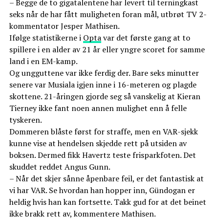
– Begge de to gigatalentene har levert til terningkast
seks når de har fått muligheten foran mål, utbrøt TV 2-
kommentator Jesper Mathisen.
Ifølge statistikerne i
Opta
var det første gang at to
spillere i en alder av 21 år eller yngre scoret for samme
land i en EM-kamp.
Og ungguttene var ikke ferdig der. Bare seks minutter
senere var Musiala igjen inne i 16-meteren og plagde
skottene. 21-åringen gjorde seg så vanskelig at Kieran
Tierney ikke fant noen annen mulighet enn å felle
tyskeren.
Dommeren blåste først for straffe, men en VAR-sjekk
kunne vise at hendelsen skjedde rett på utsiden av
boksen. Dermed fikk Havertz teste frisparkfoten. Det
skuddet reddet Angus Gunn.
– Når det skjer sånne åpenbare feil, er det fantastisk at
vi har VAR. Se hvordan han hopper inn, Gündogan er
heldig hvis han kan fortsette. Takk gud for at det beinet
ikke brakk rett av, kommentere Mathisen.