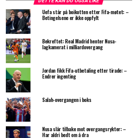
DETTE KAN DU OGSÅ LIKE
Uefa står på boikotten etter Fifa-møtet: –
Betingelsene er ikke oppfylt
Bekreftet: Real Madrid henter Nusa-
lagkamerat i milliardovergang
Jordan fikk Fifa-utbetaling etter tirade: –
Endrer ingenting
Salah-overgangen i boks
Nusa slår tilbake mot overgangsrykter: –
Har aldri bedt om å dra