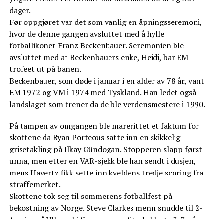
dager.
Før oppgjøret var det som vanlig en åpningsseremoni,
hvor de denne gangen avsluttet med å hylle
fotballikonet Franz Beckenbauer. Seremonien ble
avsluttet med at Beckenbauers enke, Heidi, bar EM-
trofeet ut på banen.
Beckenbauer, som døde i januar i en alder av 78 år, vant
EM 1972 og VM i 1974 med Tyskland. Han ledet også
landslaget som trener da de ble verdensmestere i 1990.
På tampen av omgangen ble marerittet et faktum for
skottene da Ryan Porteous satte inn en skikkelig
grisetakling på Ilkay Gündogan. Stopperen slapp først
unna, men etter en VAR-sjekk ble han sendt i dusjen,
mens Havertz fikk sette inn kveldens tredje scoring fra
straffemerket.
Skottene tok seg til sommerens fotballfest på
bekostning av Norge. Steve Clarkes menn snudde til 2-