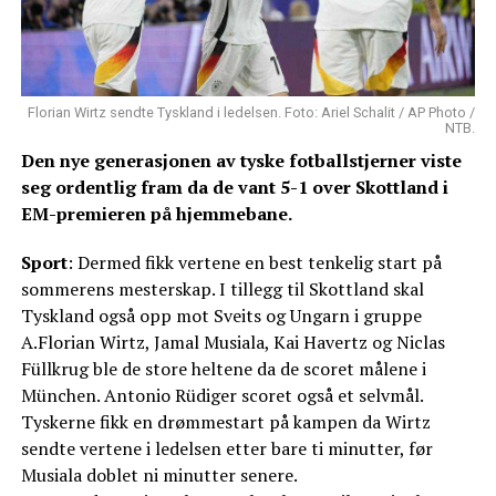
Florian Wirtz sendte Tyskland i ledelsen. Foto: Ariel Schalit / AP Photo /
NTB.
Den nye generasjonen av tyske fotballstjerner viste
seg ordentlig fram da de vant 5-1 over Skottland i
EM-premieren på hjemmebane.
Sport
: Dermed fikk vertene en best tenkelig start på
sommerens mesterskap. I tillegg til Skottland skal
Tyskland også opp mot Sveits og Ungarn i gruppe
A.Florian Wirtz, Jamal Musiala, Kai Havertz og Niclas
Füllkrug ble de store heltene da de scoret målene i
München. Antonio Rüdiger scoret også et selvmål.
Tyskerne fikk en drømmestart på kampen da Wirtz
sendte vertene i ledelsen etter bare ti minutter, før
Musiala doblet ni minutter senere.