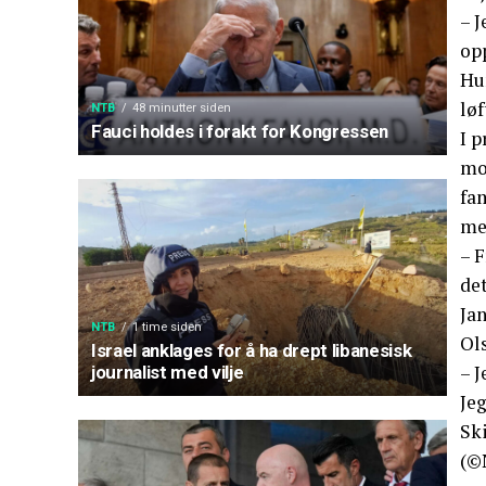
– 
opp
Hun
løf
NTB
48 minutter siden
Fauci holdes i forakt for Kongressen
I p
mo
fa
me
– F
det
Jan
NTB
1 time siden
Ol
Israel anklages for å ha drept libanesisk
– J
journalist med vilje
Jeg
Ski
(©