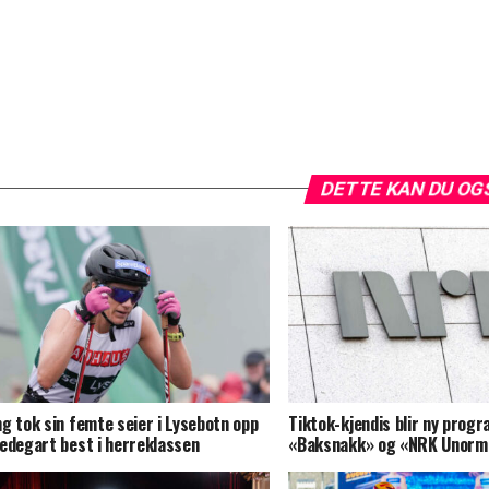
DETTE KAN DU OG
g tok sin femte seier i Lysebotn opp
Tiktok-kjendis blir ny progr
edegart best i herreklassen
«Baksnakk» og «NRK Unorm