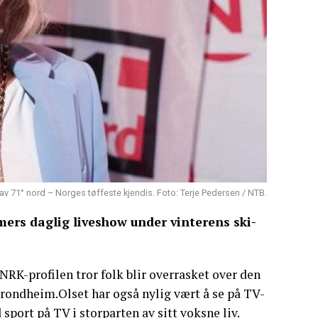
av 71° nord – Norges tøffeste kjendis. Foto: Terje Pedersen / NTB.
imers daglig liveshow under vinterens ski-
 NRK-profilen tror folk blir overrasket over den
ondheim.Olset har også nylig vært å se på TV-
port på TV i storparten av sitt voksne liv.