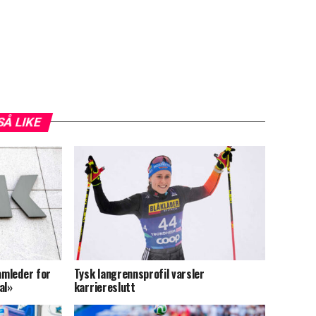
SÅ LIKE
amleder for
Tysk langrennsprofil varsler
al»
karriereslutt