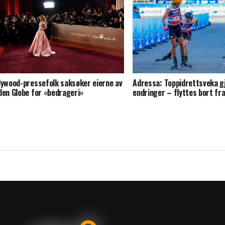
lywood-pressefolk saksøker eierne av
Adressa: Toppidrettsveka g
den Globe for «bedrageri»
endringer – flyttes bort fr