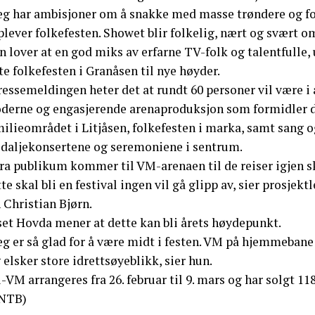
Jeg har ambisjoner om å snakke med masse trøndere og fo
lever folkefesten. Showet blir folkelig, nært og svært o
 lover at en god miks av erfarne TV-folk og talentfulle,
te folkefesten i Granåsen til nye høyder.
ressemeldingen heter det at rundt 60 personer vil være i
derne og engasjerende arenaproduksjon som formidler de
milieområdet i Litjåsen, folkefesten i marka, samt sang 
daljekonsertene og seremoniene i sentrum.
ra publikum kommer til VM-arenaen til de reiser igjen sk
te skal bli en festival ingen vil gå glipp av, sier prosje
 Christian Bjørn.
set Hovda mener at dette kan bli årets høydepunkt.
eg er så glad for å være midt i festen. VM på hjemmebane 
 elsker store idrettsøyeblikk, sier hun.
-VM arrangeres fra 26. februar til 9. mars og har solgt 118.
NTB)