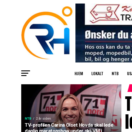
HJEM
LOKALT
NTB
US
T
NTB
2 år siden
TV-profilen Carina Olset Hovda skal lede
daglig maratonshow under ski-VM i