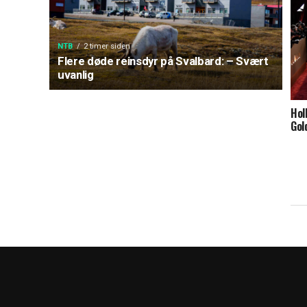
NTB
2 timer siden
Flere døde reinsdyr på Svalbard: – Svært
uvanlig
Hol
Gol