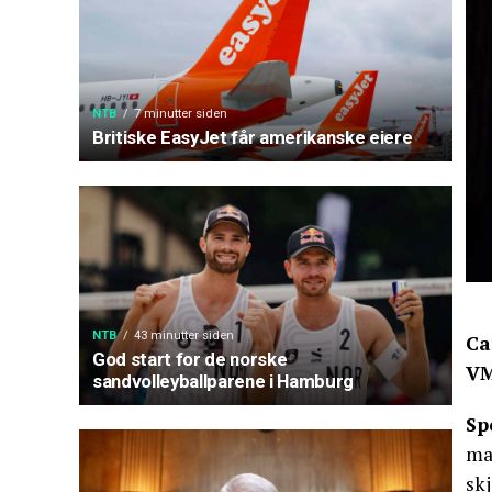
NTB
7 minutter siden
Britiske EasyJet får amerikanske eiere
NTB
43 minutter siden
Ca
God start for de norske
VM
sandvolleyballparene i Hamburg
Sp
ma
skj