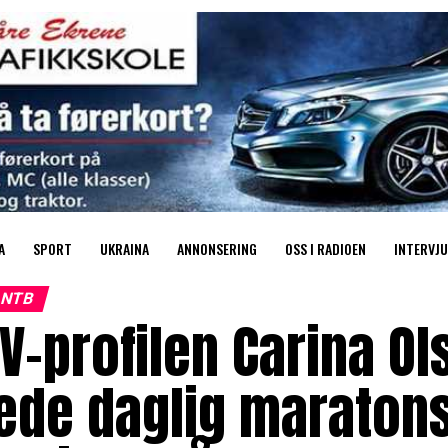
A
SPORT
UKRAINA
ANNONSERING
OSS I RADIOEN
INTERVJU
NTB
V-profilen Carina Ol
lede daglig maraton