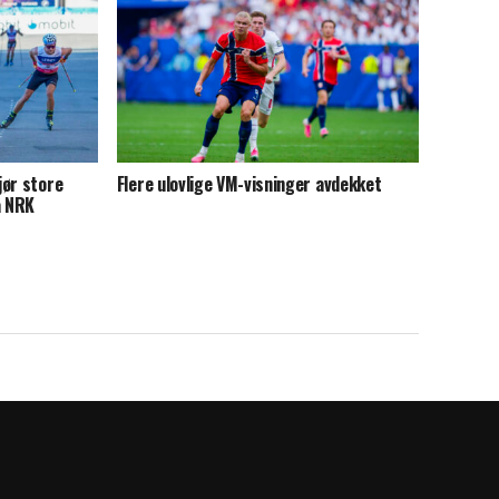
jør store
Flere ulovlige VM-visninger avdekket
a NRK