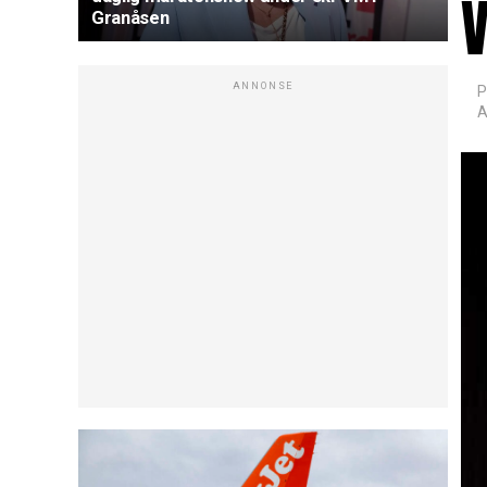
Granåsen
ANNONSE
P
A