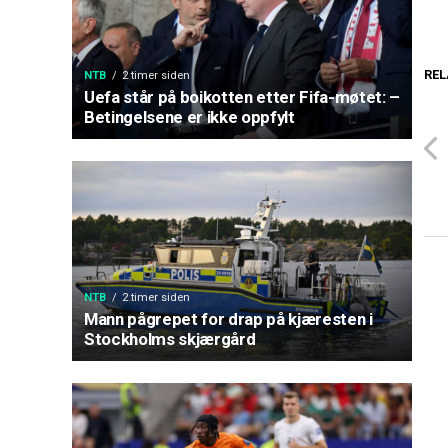
REL
NTB
2 timer siden
Uefa står på boikotten etter Fifa-møtet: –
Betingelsene er ikke oppfylt
NTB
2 timer siden
Mann pågrepet for drap på kjæresten i
Stockholms skjærgård