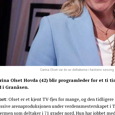
Carina Olset var én av deltakerne i høstens sesong 
rina Olset Hovda (42) blir programleder for et ti t
 i Granåsen.
ort
: Olset er et kjent TV-fjes for mange, og den tidligere
ssive arenaproduksjonen under verdensmesterskapet i Tr
ermen som deltaker i 71 grader nord. Hun har jobbet med s