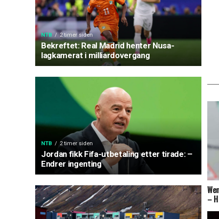
NTB
2 timer siden
Bekreftet: Real Madrid henter Nusa-
lagkamerat i milliardovergang
NTB
2 timer siden
Jordan fikk Fifa-utbetaling etter tirade: –
Endrer ingenting
Wen
– H