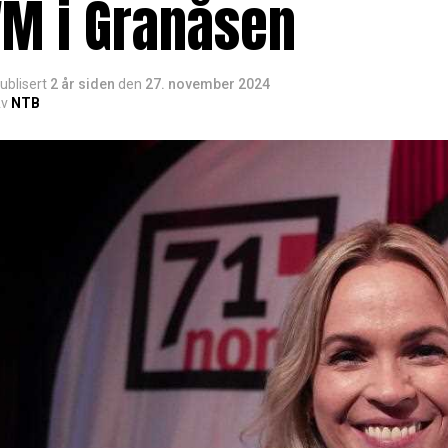
VM i Granåsen
ublisert
2 år siden
den
27. november 2024
v
NTB