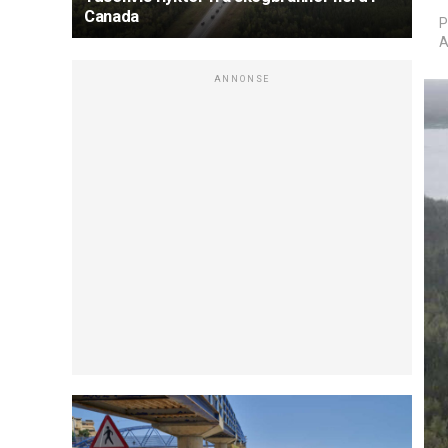
Canada
P
A
ANNONSE