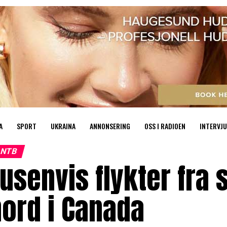
A
SPORT
UKRAINA
ANNONSERING
OSS I RADIOEN
INTERVJU
NTB
usenvis flykter fra
ord i Canada