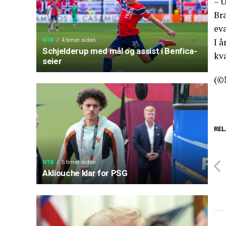
– U
Br
eva
I 
NTB
4 timer siden
Schjelderup med mål og assist i Benfica-
kv
seier
(©
REL
NTB
5 timer siden
Akliouche klar for PSG