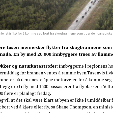
iler står i kø for å komme seg bort fra skogbrannene som truer den canadiske 
ere tusen mennesker flykter fra skogbrannene som s
nada. En by med 20.000 innbyggere trues av flamm
ykker og naturkatastrofer
: Innbyggerne i regionens ho
termiddag før brannen ventes å ramme byen.Tusenvis flyk
lometer på den eneste åpne motorveien for å komme seg i
illegg dro ti fly med 1500 passasjerer fra flyplassen i Ye
0 flere er planlagt fredag.
eg vil at det skal være klart at byen er ikke i umiddelba
 bort ved å kjøre eller fly, sa Shane Thompson, en minist