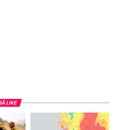
SÅ LIKE