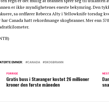
ten regn er det mulig at brannen sprer seg til utkanten 
annen er ikke myndighetenes eneste bekymring. Den tykke 
kuere, sa ordfører Rebecca Alty i Yellowknife torsdag kv
år har Canada hatt rekordmange skogbranner. Mer enn 5700
adratkilometer.
NTB)
ATERTE EMNER:
CANADA
SKOGBRANN
FORRIGE
NES
Gratis buss i Stavanger kostet 26 millioner
Dan
kroner den første måneden
sna