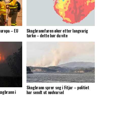
Europa – EU
Skogbrannfaren øker etter langvarig
tørke – dette bør du vite
Skogbrann sprer seg i Fitjar – politiet
kogbrann i
har sendt ut nødvarsel