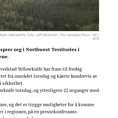
byen Yellowknife. Foto: Jeff McIntosh / The Canadian Press / AP /
NTB
prer seg i Northwest Territories i
ene.
vedstad Yellowknife har fram til fredag
tet fra området torsdag og kjørte hundrevis av
 sikkerhet.
llowknife torsdag, og ytterligere 22 avganger med
r fare, og det er trygge muligheter for å komme
er i regionen, på en pressekonferanse.