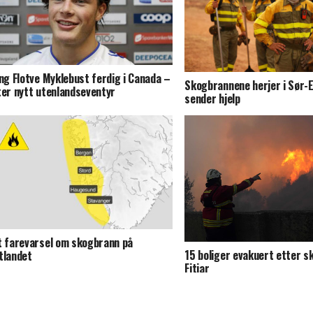
ing Flotve Myklebust ferdig i Canada –
Skogbrannene herjer i Sør-
ter nytt utenlandseventyr
sender hjelp
t farevarsel om skogbrann på
15 boliger evakuert etter s
tlandet
Fitjar