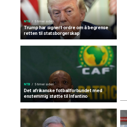
NTB
5 timer siden
Trump har signert ordre om å begrense
retten til statsborgerskap
NTB
5 timer siden
Det afrikanske fotballforbundet med
enstemmig støtte til Infantino