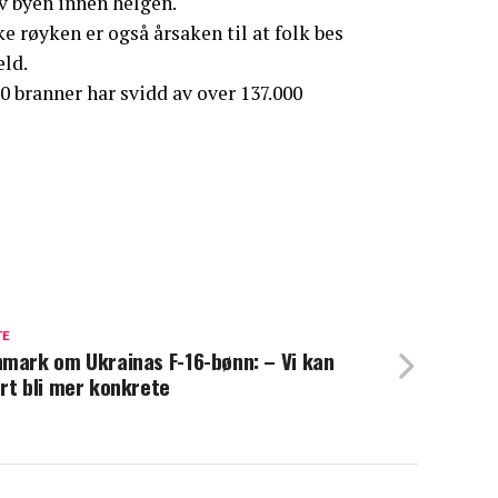
av byen innen helgen.
røyken er også årsaken til at folk bes
eld.
 branner har svidd av over 137.000
TE
mark om Ukrainas F-16-bønn: – Vi kan
rt bli mer konkrete