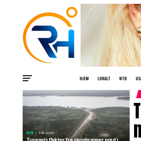
HJEM
LOKALT
NTB
US
T
n
NTB
3 år siden
Tusenvis flykter fra skogbranner nord i