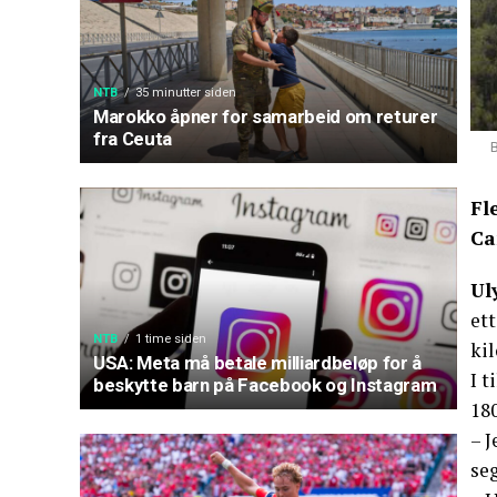
NTB
35 minutter siden
Marokko åpner for samarbeid om returer
fra Ceuta
B
Fl
Ca
Ul
et
NTB
1 time siden
ki
USA: Meta må betale milliardbeløp for å
I t
beskytte barn på Facebook og Instagram
180
– J
seg