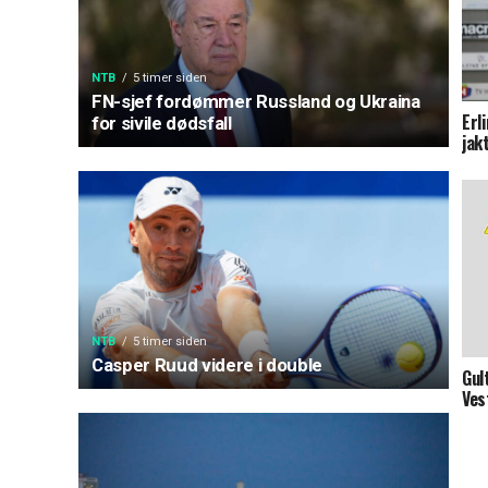
NTB
5 timer siden
FN-sjef fordømmer Russland og Ukraina
Erl
for sivile dødsfall
jak
NTB
5 timer siden
Casper Ruud videre i double
Gul
Ves