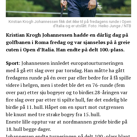
Kristian Krogh Johannessen fikk det ikke til på fredagens runde i Open
d'Italia og er utslått. Foto: Heiko Junge / NTB
Kristian Krogh Johannessen hadde en dårlig dag på
golfbanen i Roma fredag og var sjanseløs på å greie
cuten i Open d’Italia. Han endte på delt 100.-plass.
Sport
: Johannessen innledet europatourturneringen
med å gå ett slag over par torsdag. Han måtte ha gått
fredagens runde på én over par eller bedre for å få spille
videre i helgen, men i stedet ble det en 76-runde (fem
over par) etter sju bogeyer og to birdier.28-åringen var
fire slag over par etter ti spilte hull, før det endelig ble
birdie på 11. hull. Håpet om en spurt mot cutgrensen
ble knust med tre strake bogey fra 15. hull.
Eneste lille opptur var at nordmannen greide birdie på
18. hull begge dager.
Johannessen endte turneringen på delt 100.-plass blant