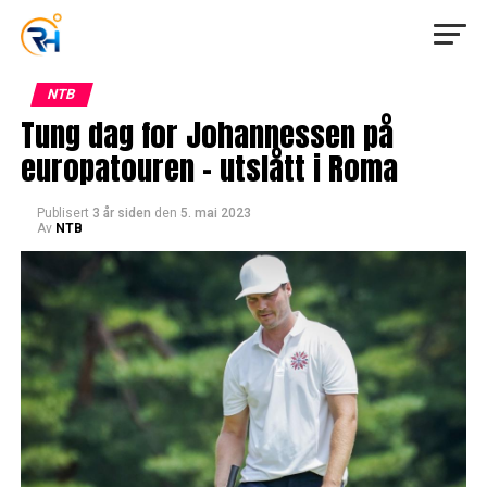
NTB
Tung dag for Johannessen på
europatouren – utslått i Roma
Publisert
3 år siden
den
5. mai 2023
Av
NTB