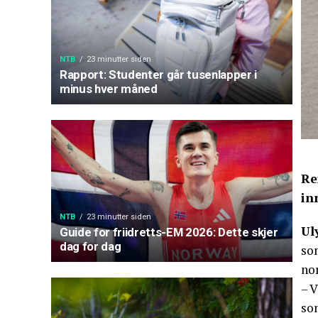
NTB
23 minutter siden
Rapport: Studenter går tusenlapper i
minus hver måned
Re
in
NTB
23 minutter siden
Ul
Guide for friidretts-EM 2026: Dette skjer
dag for dag
som
no
– 
so