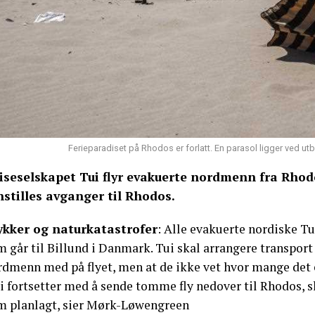
Ferieparadiset på Rhodos er forlatt. En parasol ligger ved u
iseselskapet Tui flyr evakuerte nordmenn fra Rho
nstilles avganger til Rhodos.
ykker og naturkatastrofer
: Alle evakuerte nordiske Tui
 går til Billund i Danmark. Tui skal arrangere transport 
rdmenn med på flyet, men at de ikke vet hvor mange det 
Vi fortsetter med å sende tomme fly nedover til Rhodos, 
m planlagt, sier Mørk-Løwengreen