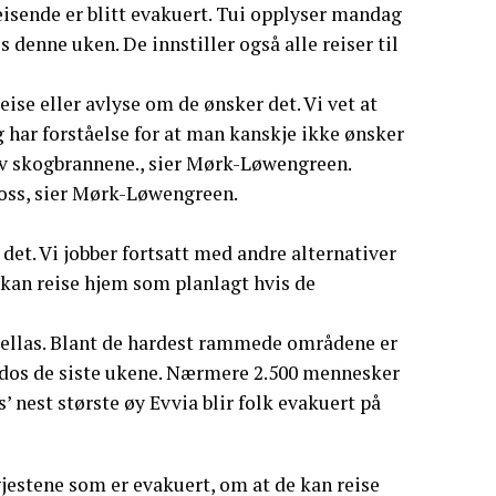
eisende er blitt evakuert. Tui opplyser mandag
os denne uken. De innstiller også alle reiser til
eise eller avlyse om de ønsker det. Vi vet at
 har forståelse for at man kanskje ikke ønsker
 av skogbrannene., sier Mørk-Løwengreen.
r oss, sier Mørk-Løwengreen.
 det. Vi jobber fortsatt med andre alternativer
 kan reise hjem som planlagt hvis de
i Hellas. Blant de hardest rammede områdene er
Rhodos de siste ukene. Nærmere 2.500 mennesker
’ nest største øy Evvia blir folk evakuert på
gjestene som er evakuert, om at de kan reise