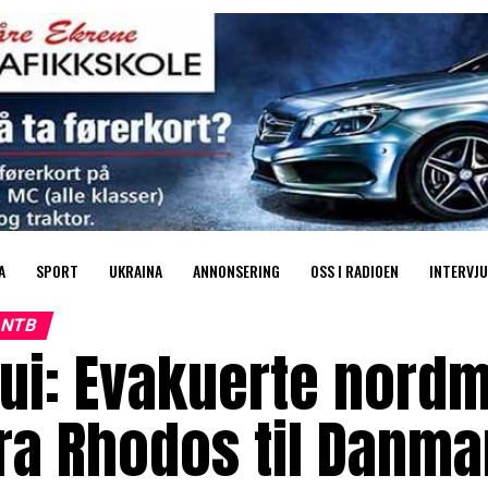
A
SPORT
UKRAINA
ANNONSERING
OSS I RADIOEN
INTERVJU
NTB
ui: Evakuerte nordm
ra Rhodos til Danma