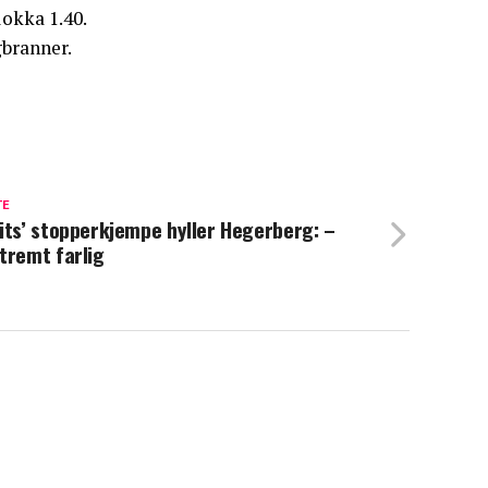
lokka 1.40.
gbranner.
TE
its’ stopperkjempe hyller Hegerberg: –
tremt farlig