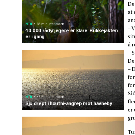
De 
at 
and
NTB
33 minutter siden
– V
40.000 rådyrjegere er klare: Bukkejakten
si
er i gang
å r
– S
De
– D
for
fo
Sid
NTB
43 minutter siden
fl
Sju drept i houthi-angrep mot havneby
er 
gr
Tui