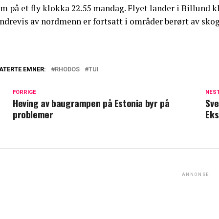
m på et fly klokka 22.55 mandag. Flyet lander i Billund k
ndrevis av nordmenn er fortsatt i områder berørt av sko
ATERTE EMNER:
RHODOS
TUI
FORRIGE
NES
Heving av baugrampen på Estonia byr på
Sve
problemer
Eks
ANNONSE