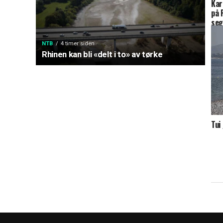
Kar
på 
se
NTB
4 timer siden
Rhinen kan bli «delt i to» av tørke
Tui