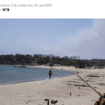
ublisert
3 år siden
den
24. juli 2023
v
NTB