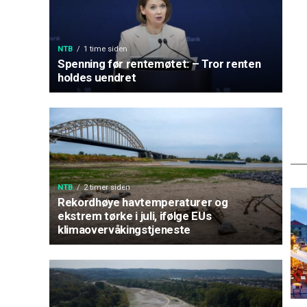
NTB
1 time siden
Spenning før rentemøtet: – Tror renten
holdes uendret
NTB
2 timer siden
Rekordhøye havtemperaturer og
ekstrem tørke i juli, ifølge EUs
klimaovervåkingstjeneste