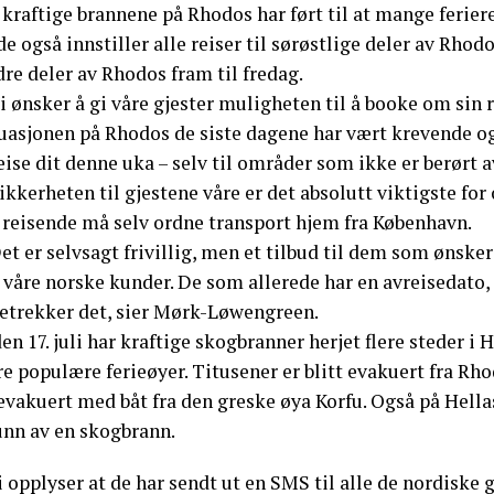
kraftige brannene på Rhodos har ført til at mange ferier
de også innstiller alle reiser til sørøstlige deler av Rhod
re deler av Rhodos fram til fredag.
i ønsker å gi våre gjester muligheten til å booke om sin r
tuasjonen på Rhodos de siste dagene har vært krevende og
eise dit denne uka – selv til områder som ikke er berørt
ikkerheten til gjestene våre er det absolutt viktigste fo
 reisende må selv ordne transport hjem fra København.
et er selvsagt frivillig, men et tilbud til dem som ønsker
 våre norske kunder. De som allerede har en avreisedato,
retrekker det, sier Mørk-Løwengreen.
en 17. juli har kraftige skogbranner herjet flere steder 
ere populære ferieøyer. Titusener er blitt evakuert fra 
evakuert med båt fra den greske øya Korfu. Også på Hellas
unn av en skogbrann.
 opplyser at de har sendt ut en SMS til alle de nordiske 