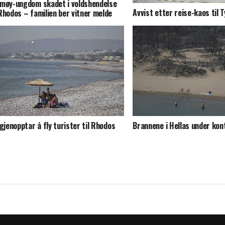
møy-ungdom skadet i voldshendelse
Avvist etter reise-kaos til T
Rhodos – familien ber vitner melde
g
 gjenopptar å fly turister til Rhodos
Brannene i Hellas under kont