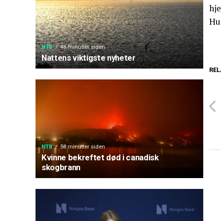
hje
Hu
NTB
48 minutter siden
Nattens viktigste nyheter
REL
NTB
58 minutter siden
Kvinne bekreftet død i canadisk
skogbrann