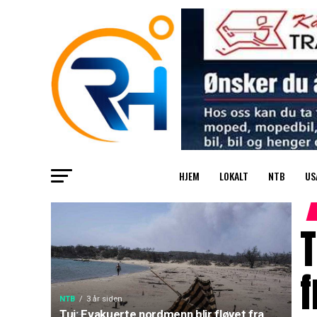
HJEM
LOKALT
NTB
US
T
f
NTB
3 år siden
Tui: Evakuerte nordmenn blir fløyet fra